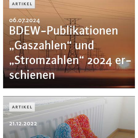
ARTIKEL
06.07.2024
BDEW-Pu­bli­ka­tio­nen
„Gaszahlen“ und
„Strom­zah­len“ 2024 er­
schie­nen
ARTIKEL
21.12.2022