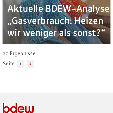
Aktuelle BDEW-Ana­ly­se
„Gas­ver­brauch: Heizen
wir weniger als sonst?“
20
Ergebnisse
|
2
Seite
1