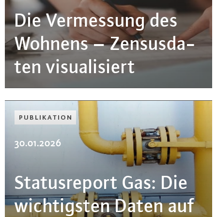
Die Ver­mes­sung des
Wohnens – Zen­sus­da­
ten vi­sua­li­siert
PU­BLI­KA­TI­ON
30.01.2026
Sta­tus­re­port Gas: Die
wich­tigs­ten Daten auf