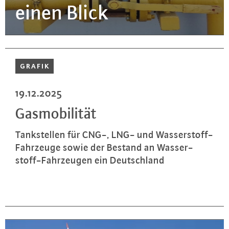
einen Blick
GRAFIK
19.12.2025
Gas­mo­bi­li­tät
Tank­stel­len für CNG-, LNG- und Was­ser­stoff-
Fahr­zeu­ge sowie der Bestand an Was­ser­
stoff-Fahr­zeu­gen ein Deutsch­land