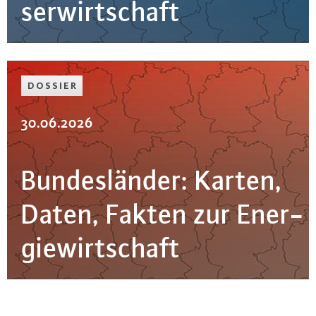
ser­wirt­schaft
DOSSIER
30.06.2026
Bun­des­län­der: Karten,
Daten, Fakten zur En­er­
gie­wirt­schaft