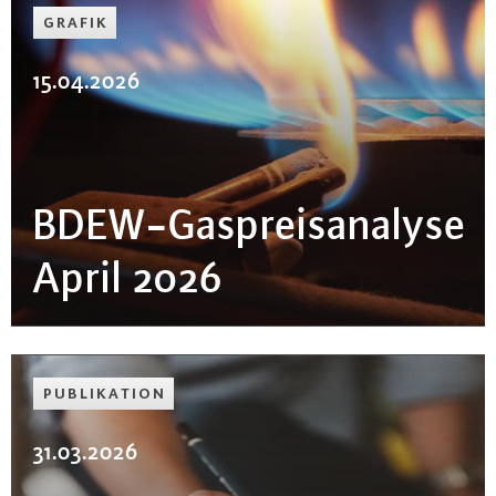
GRAFIK
15.04.2026
BDEW-Gas­preis­ana­ly­se
April 2026
PU­BLI­KA­TI­ON
31.03.2026