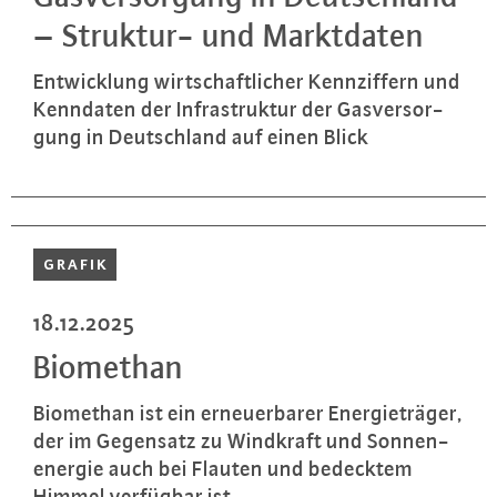
– Struktur- und Markt­da­ten
Ent­wick­lung wirt­schaft­li­cher Kenn­zif­fern und
Kenndaten der In­fra­struk­tur der Gas­ver­sor­
gung in Deutsch­land auf einen Blick
GRAFIK
18.12.2025
Biomethan
Biomethan ist ein er­neu­er­ba­rer En­er­gie­trä­ger,
der im Gegensatz zu Windkraft und Son­nen­
en­er­gie auch bei Flauten und bedecktem
Himmel verfügbar ist.