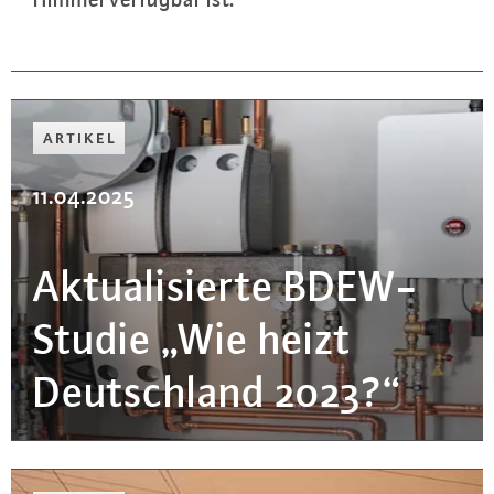
ARTIKEL
11.04.2025
Ak­tua­li­sier­te BDEW-
Stu­die „Wie heizt
Deutsch­land 2023?“