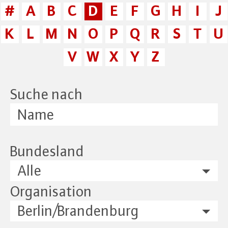
#
A
B
C
D
E
F
G
H
I
J
K
L
M
N
O
P
Q
R
S
T
U
V
W
X
Y
Z
Suche nach
Bundesland
Alle
Organisation
Berlin/Brandenburg