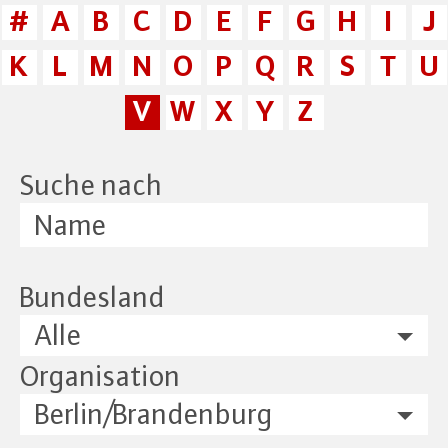
#
A
B
C
D
E
F
G
H
I
J
K
L
M
N
O
P
Q
R
S
T
U
V
W
X
Y
Z
Suche nach
Bundesland
Alle
Organisation
Berlin/Brandenburg