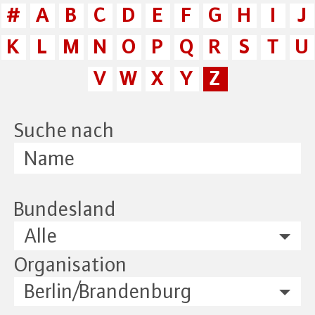
#
A
B
C
D
E
F
G
H
I
J
K
L
M
N
O
P
Q
R
S
T
U
V
W
X
Y
Z
Suche nach
Bundesland
Alle
Organisation
Berlin/Brandenburg