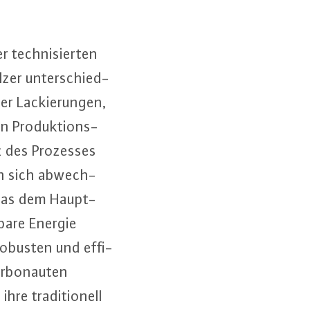
tech­ni­sier­ten
zer un­ter­schied­
r La­ckie­run­gen,
n Pro­duk­ti­ons­
anz des Prozesses
rn sich ab­wech­
, das dem Haupt­
ba­re Energie
obusten und ef­fi­
ar­bo­nau­ten
re tra­di­tio­nell