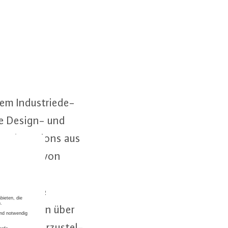
m In­dus­trie­de­
ine Design- und
dden Champions aus
Der Vater von
­wer­ken in
uf die Idee
en, sondern über
­stof­fe her­zu­stel­