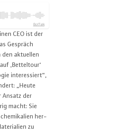
BotTalk
inen CEO ist der
das Gespräch
on den aktuellen
f ‚Bet­tel­tour‘
e in­ter­es­siert“,
eändert: „Heute
r Ansatz der
rig macht: Sie
he­mi­ka­li­en her­
te­ria­li­en zu