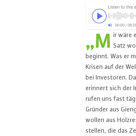
Listen to this a
00
:
00
/
08
:
2
„M
ir wäre 
Satz wo
beginnt. Was er mei
Krisen auf der Wel
bei In­ves­to­ren. 
erinnert sich der I
rufen uns fast tä
Gründer aus Gienge
wollen aus Holz­res
stel­len, die das Zeu