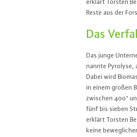
erklärt Torsten Be
Reste aus der Forst
Das Verfa
Das junge Un­ter­n
nann­te Pyrolyse, 
Dabei wird Biomass
in einem großen Be
zwischen 400° und 
fünf bis sieben St
erklärt Torsten Be
keine be­weg­li­c