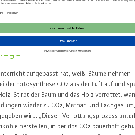
der Torsten Becker sofort überzeugt: „Ich war mir
bislang un­er­kann­tes Su­per­ma­te­ri­al sind und Wahn­
lage
Un­ter­richt auf­ge­passt hat, weiß: Bäume nehmen 
i der Fo­to­syn­the­se CO2 aus der Luft auf und 
 Holz. Stirbt der Baum und das Holz verrottet, wa
bin­dun­gen wieder zu CO2, Methan und Lachgas um
ge­ge­ben wird. „Diesen Ver­rot­tungs­pro­zess un­ter
n­koh­le her­stel­len, in der das CO2 dauerhaft ge