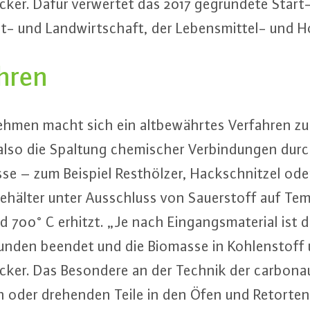
cker. Dafür verwertet das 2017 ge­grün­de­te Start
- und Land­wirt­schaft, der Le­bens­mit­tel- und Hol
hren
eh­men macht sich ein alt­be­währ­tes Verfahren zu
also die Spaltung che­mi­scher Ver­bin­dun­gen dur
e – zum Beispiel Rest­höl­zer, Hack­schnit­zel ode
hälter unter Aus­schluss von Sau­er­stoff auf Tem­p
700° C erhitzt. „Je nach Ein­gangs­ma­te­ri­al ist
unden beendet und die Biomasse in Koh­len­stoff 
cker. Das Besondere an der Technik der car­bo­na
hen oder drehenden Teile in den Öfen und Retorte