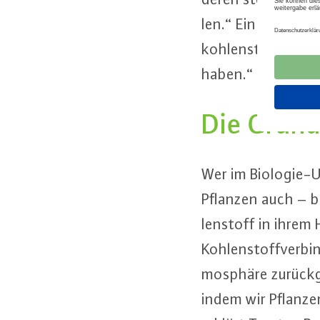
len.“ Ein Ansatz, 
koh­len­stof­fe ein 
haben.“
Die Grund
Wer im Bio­lo­gie-
Pflanzen auch – be
len­stoff in ihrem
Koh­len­stoff­ver­
mo­sphä­re zu­rück­
indem wir Pflan­ze