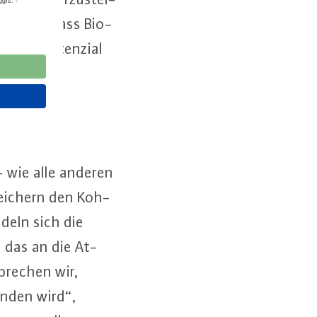
 sicher, dass Bio­
sinn­s­po­ten­zi­al
– wie alle anderen
speichern den Koh­
ndeln sich die
, das an die At­
­bre­chen wir,
bunden wird“,