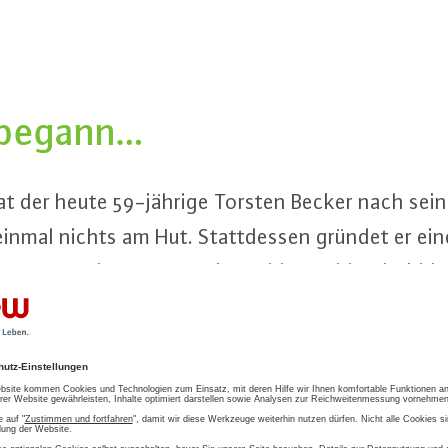
 begann…
hat der heute 59-jäh­ri­ge Torsten Becker nach seine
t einmal nichts am Hut. Statt­des­sen gründet er e
s­agen­tur und un­ter­stützt in Süd­deutsch­land Hi
. Dabei lernt er 2013 Christoph Hiemer kennen. „
n Sieb­zi­ger­jah­ren ein Pionier bei Bio­mas­se­kraft
toph ist nach 20 Jahren im el­ter­li­chen Betrieb a
 Biomasse nicht mehr einfach nur zu ver­bren­n
nd en­er­ge­ti­sche Nutzung hoch­wer­ti­ge Bio­koh­len