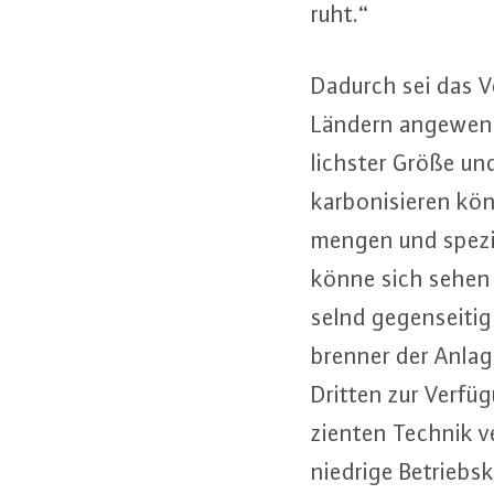
ruht.“
Dadurch sei das Ve
Ländern an­ge­wen­
lichs­ter Größe und
kar­bo­ni­sie­ren k
men­gen und spe­zi­f
könne sich sehen l
selnd ge­gen­sei­t
bren­ner der Anlag
Dritten zur Verfü
zi­en­ten Technik ver
niedrige Be­triebs­