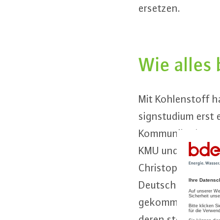
ersetzen.
Wie alles
Mit Koh­len­stoff 
sign­stu­di­um ers
Kom­mu­ni­ka­ti­on
KMU und Industrie
Christoph war in de
Deutsch­land. Chris
gekommen, holzige
deren stoff­li­che u