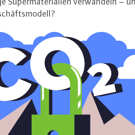
ge Su­per­ma­te­ria­li­en ver­wan­deln –
schäfts­mo­dell?