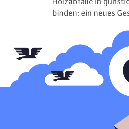
Holz­ab­fäl­le in günsti
binden: ein neues Ge­