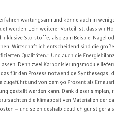
rfahren war­tungs­arm und könne auch in weniger 
det werden. „Ein weiterer Vorteil ist, dass wir Höl
 inklusive Stör­stof­fe, also zum Beispiel Nägel ode
önnen. Wirt­schaft­lich ent­schei­dend sind die große
i­zier­ten Qua­li­tä­ten.“ Und auch die En­er­gie­bi­l
assen: Denn zwei Kar­bo­ni­sie­rungs­mo­du­le liefe
ig das für den Prozess not­wen­di­ge Syn­the­se­gas
e zugeführt und von dem 90 Prozent als Er­neu­er­
gung gestellt werden kann. Dank dieser simplen, r
­ur­sach­ten die kli­ma­po­si­ti­ven Ma­te­ria­li­en der c
kos­ten – und seien deshalb deutlich günstiger als ih