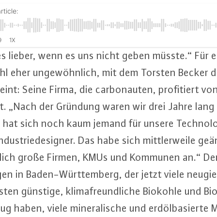
rticle:
9
1X
es lieber, wenn es uns nicht geben müsste.“ Für e
hl eher un­ge­wöhn­lich, mit dem Torsten Becker 
nt: Seine Firma, die car­bo­nau­ten, pro­fi­tiert v
t. „Nach der Gründung waren wir drei Jahre lang au
Da hat sich noch kaum jemand für unsere Tech­no­lo­gi
n­dus­trie­de­si­gner. Das habe sich mitt­ler­wei­le g
glich große Firmen, KMUs und Kommunen an.“ De
n in Ba­den-Würt­tem­berg, der jetzt viele neugie
­ten günstige, kli­ma­freund­li­che Biokohle und Bio­c
g haben, viele mi­ne­ra­li­sche und erd­öl­ba­sier­te Ma­