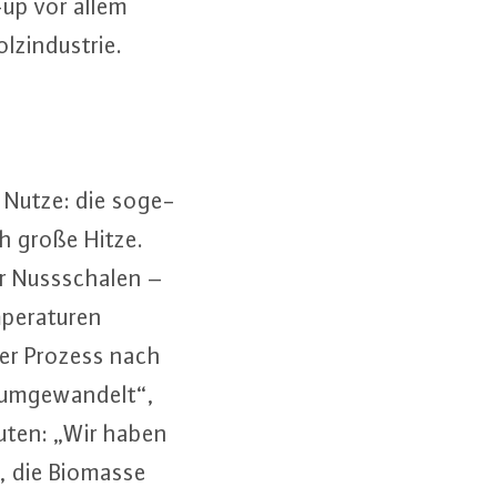
-up vor allem
z­in­dus­trie.
 Nutze: die so­ge­
ch große Hitze.
r Nuss­scha­len –
e­ra­tu­ren
 der Prozess nach
um­ge­wan­delt“,
u­ten: „Wir haben
n, die Biomasse