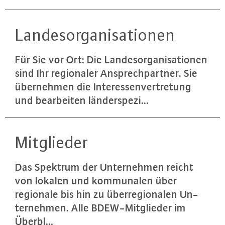
Lan­des­or­ga­ni­sa­tio­nen
Für Sie vor Ort: Die Lan­des­or­ga­ni­sa­tio­nen
sind Ihr re­gio­na­ler An­sprech­part­ner. Sie
über­neh­men die In­ter­es­sen­ver­tre­tung
und be­ar­bei­ten län­der­spe­zi…
Mit­glie­der
Das Spektrum der Un­ter­neh­men reicht
von lokalen und kom­mu­na­len über
regionale bis hin zu über­re­gio­na­len Un­
ter­neh­men. Alle BDEW-Mit­glie­der im
Überbl…