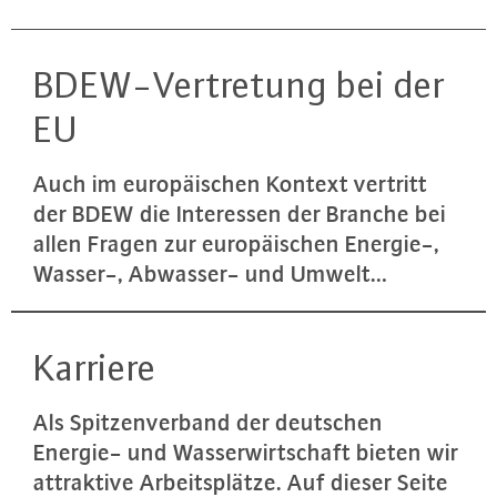
BDEW-Ver­tre­tung bei der
EU
Auch im eu­ro­päi­schen Kontext vertritt
der BDEW die In­ter­es­sen der Branche bei
allen Fragen zur eu­ro­päi­schen Energie-,
Wasser-, Abwasser- und Umwelt…
Karriere
Als Spit­zen­ver­band der deutschen
Energie- und Was­ser­wirt­schaft bieten wir
at­trak­ti­ve Ar­beits­plät­ze. Auf dieser Seite