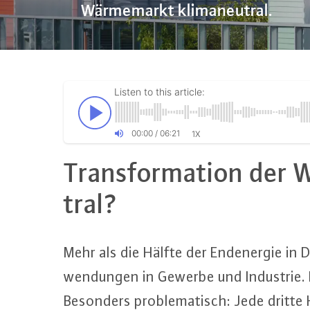
Wärmemarkt klimaneutral.
Listen to this article:
00
:
00
/
06
:
21
1X
Trans­for­ma­ti­on der
tral?
Mehr als die Hälfte der End­ener­gie i
wen­dun­gen in Gewerbe und Industrie. 
Besonders pro­ble­ma­tisch: Jede dritte H