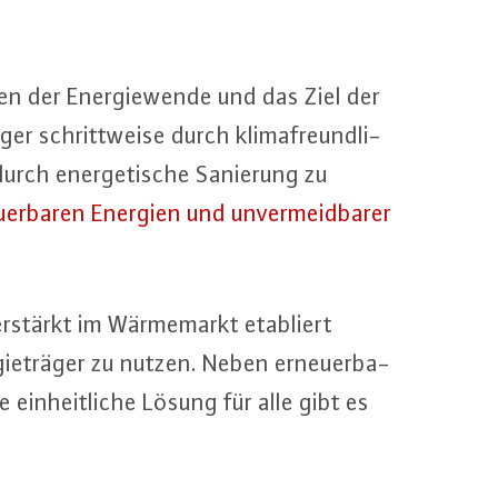
en der En­er­gie­wen­de und das Ziel der
­ger schritt­wei­se durch kli­ma­freund­li­
durch en­er­ge­ti­sche Sanierung zu
­er­ba­ren Energien und un­ver­meid­ba­rer
verstärkt im Wär­me­markt etabliert
gie­trä­ger zu nutzen. Neben er­neu­er­ba­
n­heit­li­che Lösung für alle gibt es