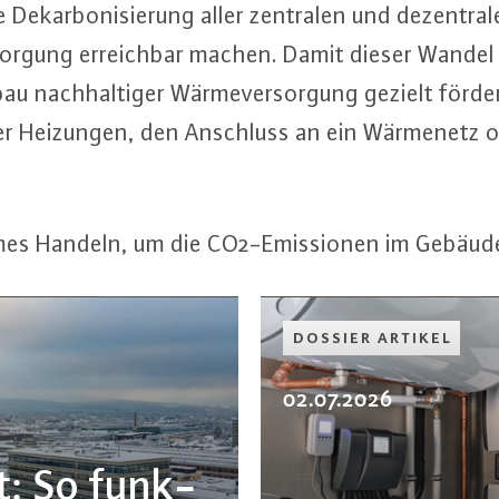
 Dekar­bo­ni­sie­rung aller zentralen und de­zen­tra
er­sor­gung er­reich­bar machen. Damit dieser Wandel
 nach­hal­ti­ger Wär­me­ver­sor­gung gezielt förde
ter Heizungen, den Anschluss an ein Wärmenetz ode
mes Handeln, um die CO2-Emis­sio­nen im Ge­bäu­de­
DOSSIER ARTIKEL
02.07.2026
t: So funk­