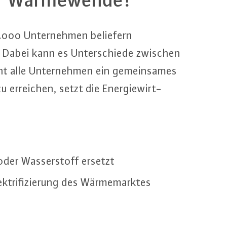
1.000 Un­ter­neh­men beliefern
 Dabei kann es Un­ter­schie­de zwischen
int alle Un­ter­neh­men ein ge­mein­sa­mes
zu erreichen, setzt die En­er­gie­wirt­
/oder Was­ser­stoff ersetzt
k­tri­fi­zie­rung des Wär­me­mark­tes