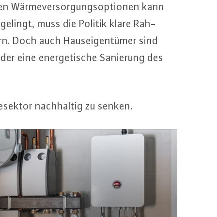
­len Wär­me­ver­sor­gungs­op­tio­nen kann
 gelingt, muss die Politik klare Rah­
rn. Doch auch Haus­ei­gen­tü­mer sind
r eine en­er­ge­ti­sche Sanierung des
sek­tor nach­hal­tig zu senken.