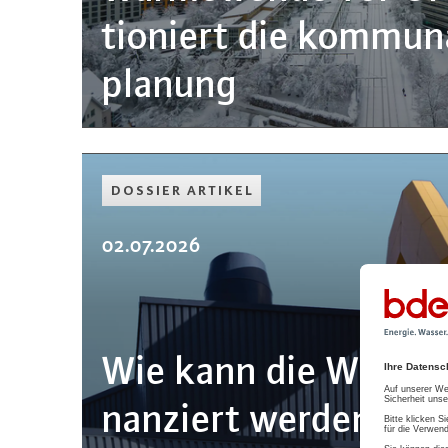
tio­niert die kommu
pla­nung
DOSSIER ARTIKEL
02.07.2026
Wie kann die Wär­me­
nan­ziert werden?