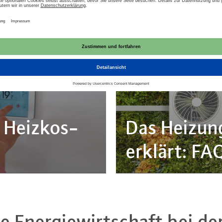
DOSSIER ARTIKEL
25.08.2025
 Heiz­kos­
Das Hei­zung
erklärt: FA
e En­er­gie­wirt­schaft bei d