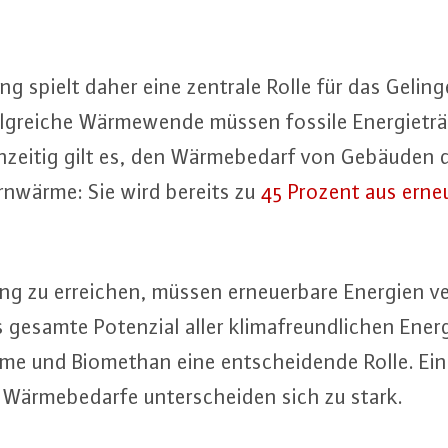
gung spielt daher eine zentrale Rolle für das Geling
folg­rei­che Wär­me­wen­de müssen fossile En­er­gie­trä
ch­zei­tig gilt es, den Wär­me­be­darf von Gebäuden 
Fernwärme: Sie wird bereits zu
45 Prozent aus er­neu
­gung zu erreichen, müssen er­neu­er­ba­re Energien 
gesamte Potenzial aller kli­ma­freund­li­chen En­er­
und Biomethan eine ent­schei­den­de Rolle. Eine ei
r­me­be­dar­fe un­ter­schei­den sich zu stark.