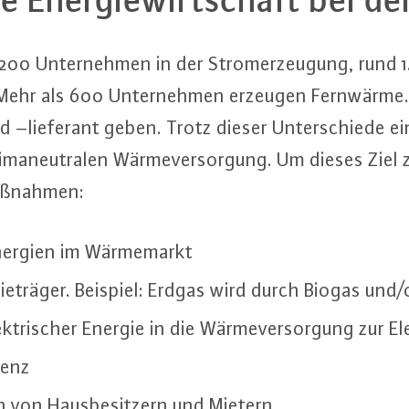
1.200 Un­ter­neh­men in der Strom­er­zeu­gung, rund 
Mehr als 600 Un­ter­neh­men erzeugen Fernwärme.
 und –lieferant geben. Trotz dieser Un­ter­schie­de e
li­ma­neu­tra­len Wär­me­ver­sor­gung. Um dieses Ziel 
Maßnahmen:
Energien im Wär­me­markt
­gie­trä­ger. Beispiel: Erdgas wird durch Biogas und
lek­tri­scher Energie in die Wär­me­ver­sor­gung zur Ele
i­enz
n von Haus­be­sit­zern und Mietern