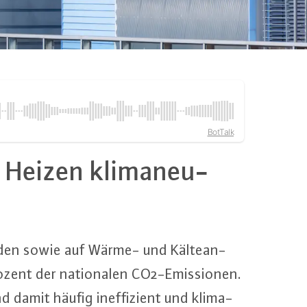
BotTalk
d Heizen kli­ma­neu­
uden sowie auf Wärme- und Käl­te­an­
ent der na­tio­na­len CO2-Emis­sio­nen.
damit häufig in­ef­fi­zi­ent und kli­ma­