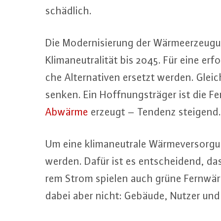
schäd­lich.
Die Mo­der­ni­sie­rung der Wär­me­er­zeu­
Kli­ma­neu­tra­li­tät bis 2045. Für eine er­
che Al­ter­na­ti­ven ersetzt werden. Glei
senken. Ein Hoff­nungs­trä­ger ist die 
Abwärme
erzeugt – Tendenz steigend.
Um eine kli­ma­neu­tra­le Wär­me­ver­sor
werden. Dafür ist es ent­schei­dend, das 
rem Strom spielen auch grüne Fernwärme 
dabei aber nicht: Gebäude, Nutzer und Wä