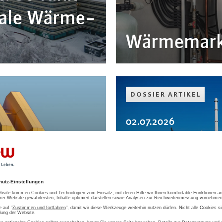
nale Wär­me­
Wär­me­mark
DOSSIER ARTIKEL
02.07.2026
Fernwärme: 
wen­de fi­
Fragen & An
cher