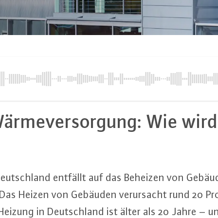
 Wär­me­ver­sor­gung: Wie wir
n Deutsch­land entfällt auf das Beheizen von Gebä
Das Heizen von Gebäuden ver­ur­sacht rund 20 Proz
eizung in Deutsch­land ist älter als 20 Jahre – und 