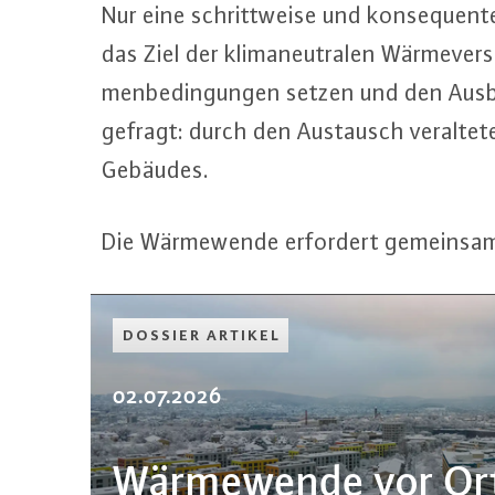
Nur eine schritt­wei­se und kon­se­quen­te
das Ziel der kli­ma­neu­tra­len Wär­me­v
men­be­din­gun­gen setzen und den Ausbau
gefragt: durch den Austausch ver­al­te­
Gebäudes.
Die Wär­me­wen­de erfordert ge­mein­sa­
DOSSIER ARTIKEL
02.07.2026
Wär­me­wen­de vor Or