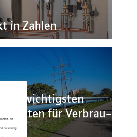
t in Zahlen
Die wich­tigs­ten
tworten für Ver­brau­