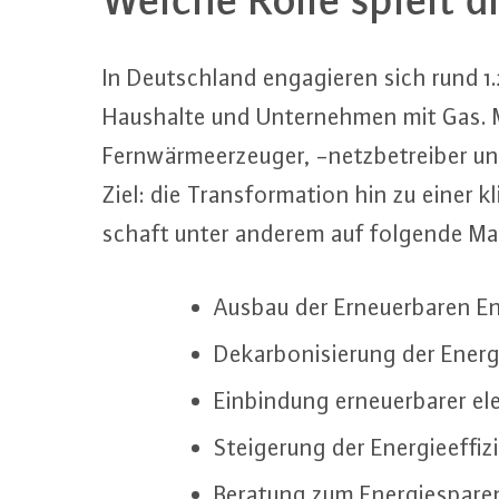
In Deutsch­land en­ga­gie­ren sich rund 
Haushalte und Un­ter­neh­men mit Gas. 
Fern­wär­me­er­zeu­ger, -netz­be­trei­ber
Ziel: die Trans­for­ma­ti­on hin zu einer k
schaft unter anderem auf folgende 
Ausbau der Er­neu­er­ba­ren 
Dekar­bo­ni­sie­rung der En­er
Ein­bin­dung er­neu­er­ba­rer e
Stei­ge­rung der En­er­gie­ef­fi­z
Beratung zum En­er­gie­spa­re