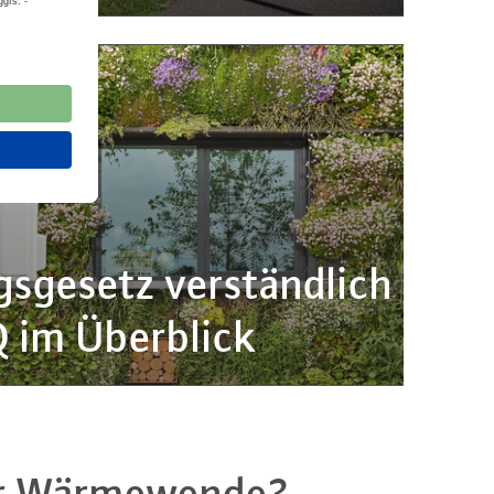
s­ge­setz ver­ständ­lich
Q im Überblick
er Wär­me­wen­de?