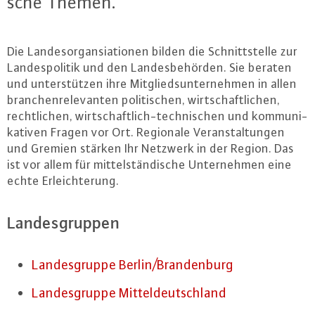
sche Themen.
Die Lan­des­or­gansia­tio­nen bilden die Schnitt­stel­le zur
Lan­des­po­li­tik und den Lan­des­be­hör­den. Sie beraten
und un­ter­stüt­zen ihre Mit­glieds­un­ter­neh­men in allen
bran­chen­re­le­van­ten po­li­ti­schen, wirt­schaft­li­chen,
recht­li­chen, wirt­schaft­lich-tech­ni­schen und kom­mu­ni­
ka­ti­ven Fragen vor Ort. Regionale Ver­an­stal­tun­gen
und Gremien stärken Ihr Netzwerk in der Region. Das
ist vor allem für mit­tel­stän­di­sche Un­ter­neh­men eine
echte Er­leich­te­rung.
Lan­des­grup­pen
Lan­des­grup­pe Berlin/Bran­den­burg
Lan­des­grup­pe Mit­tel­deutsch­land