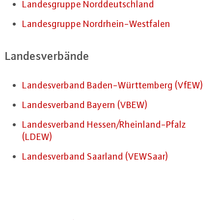
Lan­des­grup­pe Nord­deutsch­land
Lan­des­grup­pe Nord­rhein-West­fa­len
Lan­des­ver­bän­de
Lan­des­ver­band Ba­den-Würt­tem­berg (VfEW)
Lan­des­ver­band Bayern (VBEW)
Lan­des­ver­band Hessen/Rhein­land-Pfalz
(LDEW)
Lan­des­ver­band Saarland (VEWSaar)