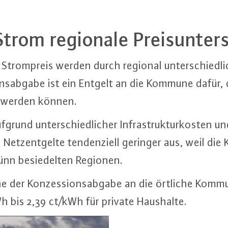
rom regionale Preis­un­ter­
eim Strom­preis werden durch regional un­ter­schied­l
i­ons­ab­ga­be ist ein Entgelt an die Kommune dafü
t werden können.
rund un­ter­schied­li­cher In­fra­struk­tur­kos­ten un
Netz­ent­gel­te ten­den­zi­ell geringer aus, weil 
n be­sie­del­ten Regionen.
he der Kon­zes­si­ons­ab­ga­be an die örtliche Kom
Wh bis 2,39 ct/kWh für private Haushalte.