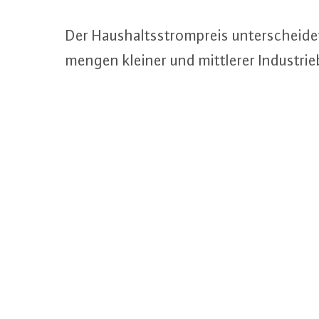
Der Haus­halts­strom­preis un­ter­schei
men­gen kleiner und mittlerer In­dus­trie­b