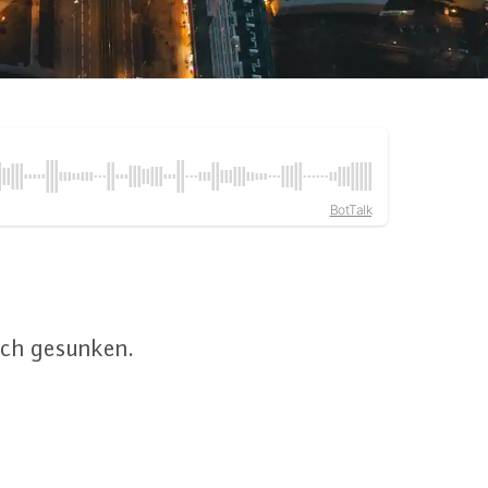
BotTalk
lich gesunken.