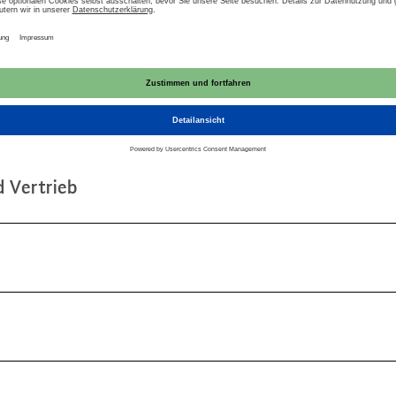
trom­preis zusammen?
stand­tei­len zusammen:
 Vertrieb