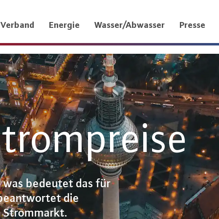
Verband
Energie
Wasser/Abwasser
Presse
Strompreise
d was bedeutet das für
beantwortet die
n Strommarkt.