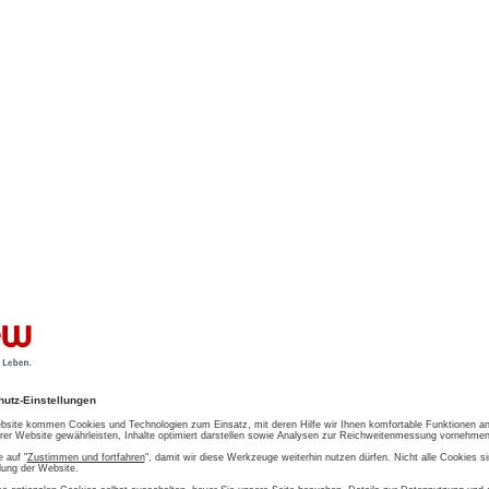
: zur BDEW-Strom­preis­ana­ly­se