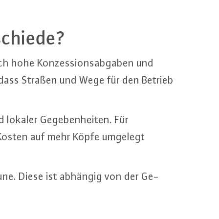
schie­de?
ich hohe Kon­zes­si­ons­ab­ga­ben und
r, dass Straßen und Wege für den Betrieb
d lokaler Ge­ge­ben­hei­ten. Für
die Kosten auf mehr Köpfe umgelegt
mune. Diese ist abhängig von der Ge­