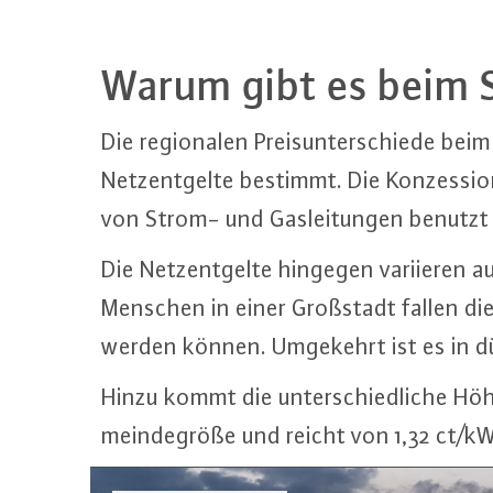
Warum gibt es beim St
Die re­gio­na­len Preis­un­ter­schie­de b
Netz­ent­gel­te bestimmt. Die Kon­zes­s
von Strom- und Gas­lei­tun­gen benutz
Die Netz­ent­gel­te hingegen variieren aufg
Menschen in einer Großstadt fallen die 
werden können. Umgekehrt ist es in dün
Hinzu kommt die un­ter­schied­li­che Hö
mein­de­grö­ße und reicht von 1,32 ct/k