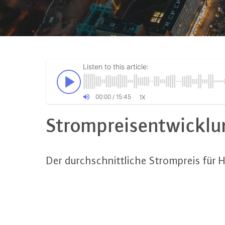
Listen to this article:
00
:
00
/
15
:
45
1X
Strom­preis­ent­wick­
Der durch­schnitt­li­che Strom­preis fü