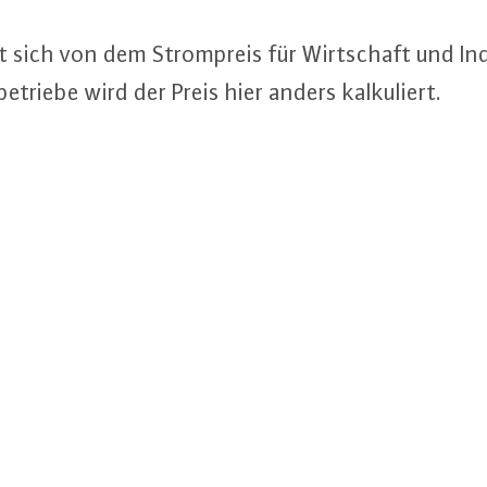
­det sich von dem Strom­preis für Wirt­schaft und 
e­trie­be wird der Preis hier anders kal­ku­liert.