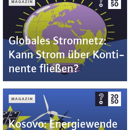
MAGAZIN
Globales Stromnetz:
Kann Strom über Kon­ti­
nen­te fließen?
MAGAZIN
Kosovo: En­er­gie­wen­de