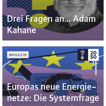
Drei Fragen an… Adam
Kahane
MAGAZIN
Europas neue En­er­gie­
net­ze: Die Sys­tem­fra­ge