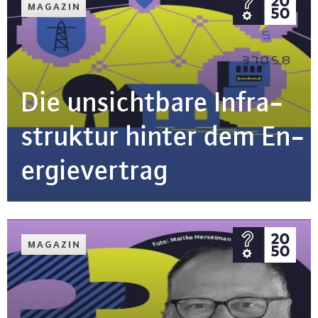
MAGAZIN
Die un­sicht­ba­re In­fra­
struk­tur hinter dem En­
er­gie­ver­trag
MAGAZIN