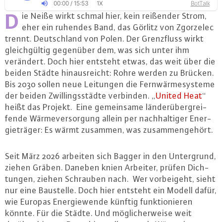
00
:
00
/
15
:
53
BotTalk
1X
D
ie Neiße wirkt schmal hier, kein reißender Strom,
eher ein ruhendes Band, das Görlitz von Zgorzelec
trennt. Deutsch­land von Polen. Der Grenz­fluss wirkt
gleich­gül­tig gegenüber dem, was sich unter ihm
verändert. Doch hier entsteht etwas, das weit über die
beiden Städte hin­aus­reicht: Rohre werden zu Brücken.
Bis 2030 sollen neue Leitungen die Fern­wär­me­sys­te­me
der beiden Zwil­lings­städ­te verbinden. „
United Heat
“
heißt das Projekt. Eine ge­mein­sa­me län­der­über­grei­
fen­de Wär­me­ver­sor­gung allein per nach­hal­ti­ger En­er­
gie­trä­ger: Es wärmt zusammen, was zu­sam­men­ge­hört.
Seit März 2026 arbeiten sich Bagger in den Un­ter­grund,
ziehen Gräben. Daneben knien Arbeiter, prüfen Dich­
tun­gen, ziehen Schrauben nach. Wer vor­bei­geht, sieht
nur eine Baustelle. Doch hier entsteht ein Modell dafür,
wie Europas En­er­gie­wen­de künftig funk­tio­nie­ren
könnte. Für die Städte. Und mög­li­cher­wei­se weit