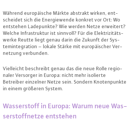
Während eu­ro­päi­sche Märkte abstrakt wirken, ent­
schei­det sich die En­er­gie­wen­de konkret vor Ort: Wo
entstehen La­de­punk­te? Wie werden Netze erweitert?
Welche In­fra­struk­tur ist sinnvoll? Für die Elek­tri­zi­täts­
wer­ke Reutte liegt genau darin die Zukunft der Sys­
tem­in­te­gra­ti­on – lokale Stärke mit eu­ro­päi­scher Ver­
net­zung verbunden.
Viel­leicht be­schreibt genau das die neue Rolle re­gio­
na­ler Versorger in Europa: nicht mehr isolierte
Betreiber einzelner Netze sein. Sondern Kno­ten­punk­te
in einem größeren System.
Was­ser­stoff in Europa: Warum neue Was­
ser­stoff­net­ze entstehen