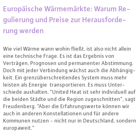
Eu­ro­päi­sche Wär­me­märk­te: Warum Re­
gu­lie­rung und Preise zur Her­aus­for­de­
rung werden
Wie viel Wärme wann wohin fließt, ist also nicht allein
eine tech­ni­sche Frage. Es ist das Ergebnis von
Verträgen, Prognosen und per­ma­nen­ter Ab­stim­mung.
Doch mit jeder Ver­bin­dung wächst auch die Ab­hän­gig­
keit. Ein grenz­über­schrei­ten­des System muss mehr
leisten als Energie trans­por­tie­ren. Es muss Un­ter­
schie­de aushalten. "United Heat ist sehr in­di­vi­du­ell auf
die beiden Städte und die Region zu­ge­schnit­ten", sagt
Freu­den­berg. "Aber die Er­fah­rungs­wer­te können wir
auch in anderen Kon­stel­la­tio­nen und für andere
Kommunen nutzen - nicht nur in Deutsch­land, sondern
eu­ro­pa­weit."