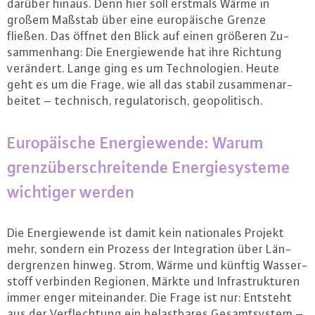
darüber hinaus. Denn hier soll erstmals Wärme in
großem Maßstab über eine eu­ro­päi­sche Grenze
fließen. Das öffnet den Blick auf einen größeren Zu­
sam­men­hang: Die En­er­gie­wen­de hat ihre Richtung
verändert. Lange ging es um Tech­no­lo­gi­en. Heute
geht es um die Frage, wie all das stabil zu­sam­men­ar­
bei­tet – technisch, re­gu­la­to­risch, geo­po­li­tisch.
Eu­ro­päi­sche En­er­gie­wen­de: Warum
grenz­über­schrei­ten­de En­er­gie­sys­te­me
wichtiger werden
Die En­er­gie­wen­de ist damit kein na­tio­na­les Projekt
mehr, sondern ein Prozess der In­te­gra­ti­on über Län­
der­gren­zen hinweg. Strom, Wärme und künftig Was­ser­
stoff verbinden Regionen, Märkte und In­fra­struk­tu­ren
immer enger mit­ein­an­der. Die Frage ist nur: Entsteht
aus der Ver­flech­tung ein be­last­ba­res Ge­samt­sys­tem –