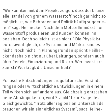
"Wir konnten mit dem Projekt zeigen, dass der bi­lan­zi­
el­le Handel von grünem Was­ser­stoff noch gar nicht so
möglich ist, wie Behörden und Politik häufig sug­ge­rie­
ren“ sagt Heil­he­cker. Nach dem Motto: Ihr müsst nur
Was­ser­stoff pro­du­zie­ren und Kunden können ihn
beziehen. Doch so leicht ist es nicht." Die Physik ist
eu­ro­pa­weit gleich, die Systeme und Märkte sind es
nicht. Noch nicht. In Pla­nungs­run­den spricht Heil­he­
cker deshalb nicht nur über Leitungen, sondern auch
über Regeln, Fi­nan­zie­rung und Risiko. Wer in­ves­tiert
zuerst? Wer trägt die Un­si­cher­heit?
Po­li­ti­sche Ent­schei­dun­gen, re­gu­la­to­ri­sche Ver­än­de­
run­gen oder wirt­schaft­li­che Ent­wick­lun­gen in einem
Teil wirken sich auf andere aus. Gleich­zei­tig entstehen
neue Ab­hän­gig­kei­ten, wird Sta­bi­li­tät zur Frage des
Gleich­ge­wichts. "Trotz aller re­gio­na­len Un­ter­schie­de
brauchen wir ein ein­heit­li­ches System", sagt Heil­he­