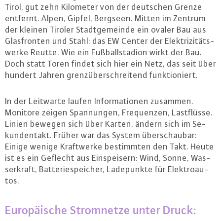
Tirol, gut zehn Kilometer von der deutschen Grenze
entfernt. Alpen, Gipfel, Bergseen. Mitten im Zentrum
der kleinen Tiroler Stadt­ge­mein­de ein ovaler Bau aus
Glas­fron­ten und Stahl: das EW Center der Elek­tri­zi­täts­
wer­ke Reutte. Wie ein Fuß­ball­sta­di­on wirkt der Bau.
Doch statt Toren findet sich hier ein Netz, das seit über
hundert Jahren grenz­über­schrei­tend funk­tio­niert.
In der Leitwarte laufen In­for­ma­tio­nen zusammen.
Monitore zeigen Span­nun­gen, Fre­quen­zen, Last­flüs­se.
Linien bewegen sich über Karten, ändern sich im Se­
kun­den­takt. Früher war das System über­schau­bar:
Einige wenige Kraft­wer­ke be­stimm­ten den Takt. Heute
ist es ein Geflecht aus Ein­spei­sern: Wind, Sonne, Was­
ser­kraft, Bat­te­rie­spei­cher, La­de­punk­te für Elek­tro­au­
tos.
Eu­ro­päi­sche Strom­net­ze unter Druck: