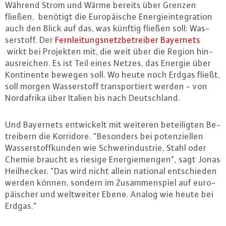
Während Strom und Wärme bereits über Grenzen
fließen, benötigt die Eu­ro­päi­sche En­er­gie­in­te­gra­ti­on
auch den Blick auf das, was künftig fließen soll: Was­
ser­stoff. Der
Fern­lei­tungs­netz­be­trei­ber Bayernets
wirkt bei Projekten mit, die weit über die Region hin­
aus­rei­chen. Es ist Teil eines Netzes, das Energie über
Kon­ti­nen­te bewegen soll. Wo heute noch Erdgas fließt,
soll morgen Was­ser­stoff trans­por­tiert werden - von
Nord­afri­ka über Italien bis nach Deutsch­land.
Und Bayernets ent­wi­ckelt mit weiteren be­tei­lig­ten Be­
trei­bern die Korridore. "Besonders bei po­ten­zi­el­len
Was­ser­stoff­kun­den wie Schwer­in­dus­trie, Stahl oder
Chemie braucht es riesige En­er­gie­men­gen", sagt Jonas
Heil­he­cker. "Das wird nicht allein national ent­schie­den
werden können, sondern im Zu­sam­men­spiel auf eu­ro­
päi­scher und welt­wei­ter Ebene. Analog wie heute bei
Erdgas."