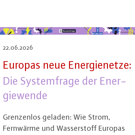
22.06.2026
Europas neue En­er­gie­net­ze:
Die Sys­tem­fra­ge der En­er­
gie­wen­de
Gren­zen­los geladen: Wie Strom,
Fernwärme und Was­ser­stoff Europas