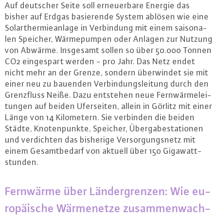
Auf deutscher Seite soll er­neu­er­ba­re Energie das
bisher auf Erdgas ba­sie­ren­de System ablösen wie eine
So­lar­ther­mie­an­la­ge in Ver­bin­dung mit einem sai­so­na­
len Speicher, Wär­me­pum­pen oder Anlagen zur Nutzung
von Abwärme. Insgesamt sollen so über 50.000 Tonnen
CO2 ein­ge­spart werden - pro Jahr. Das Netz endet
nicht mehr an der Grenze, sondern über­win­det sie mit
einer neu zu bauenden Ver­bin­dungs­lei­tung durch den
Grenz­fluss Neiße. Dazu entstehen neue Fern­wär­me­lei­
tun­gen auf beiden Ufer­sei­ten, allein in Görlitz mit einer
Länge von 14 Ki­lo­me­tern. Sie verbinden die beiden
Städte, Kno­ten­punk­te, Speicher, Über­ga­be­sta­tio­nen
und ver­dich­ten das bisherige Ver­sor­gungs­netz mit
einem Ge­samt­be­darf von aktuell über 150 Gi­ga­watt­
stun­den.
Fernwärme über Län­der­gren­zen: Wie eu­
ro­päi­sche Wär­me­net­ze zu­sam­men­wach­