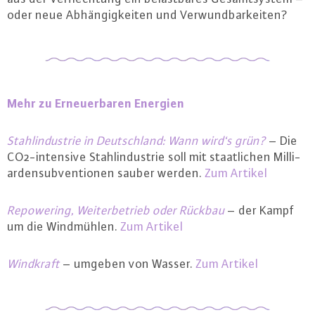
oder neue Ab­hän­gig­kei­ten und Ver­wund­bar­kei­ten?
Mehr zu Er­neu­er­ba­ren Energien
Stahl­in­dus­trie in Deutsch­land: Wann wird‘s grün?
– Die
CO2-in­ten­si­ve Stahl­in­dus­trie soll mit staat­li­chen Mil­li­
ar­den­sub­ven­tio­nen sauber werden.
Zum Artikel
Re­power­ing, Wei­ter­be­trieb oder Rückbau
– der Kampf
um die Wind­müh­len.
Zum Artikel
Windkraft
– umgeben von Wasser.
Zum Artikel