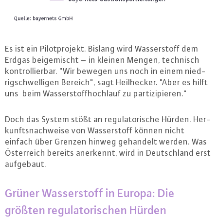
Es ist ein Pi­lot­pro­jekt. Bislang wird Was­ser­stoff dem
Erdgas bei­ge­mischt – in kleinen Mengen, technisch
kon­trol­lier­bar. "Wir bewegen uns noch in einem nied­
rig­schwel­li­gen Bereich", sagt Heil­he­cker. "Aber es hilft
uns beim Was­ser­stoff­hoch­lauf zu par­ti­zi­pie­ren."
Doch das System stößt an re­gu­la­to­ri­sche Hürden. Her­
kunfts­nach­wei­se von Was­ser­stoff können nicht
einfach über Grenzen hinweg gehandelt werden. Was
Ös­ter­reich bereits anerkennt, wird in Deutsch­land erst
aufgebaut.
Grüner Was­ser­stoff in Europa: Die
größten re­gu­la­to­ri­schen Hürden