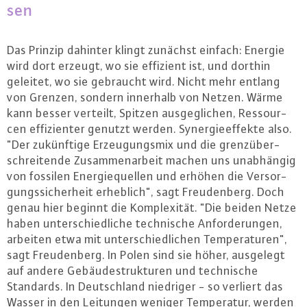
sen
Das Prinzip dahinter klingt zunächst einfach: Energie
wird dort erzeugt, wo sie effizient ist, und dorthin
geleitet, wo sie gebraucht wird. Nicht mehr entlang
von Grenzen, sondern innerhalb von Netzen. Wärme
kann besser verteilt, Spitzen aus­ge­gli­chen, Res­sour­
cen ef­fi­zi­en­ter genutzt werden. Syn­er­gie­ef­fek­te also.
"Der zu­künf­ti­ge Er­zeu­gungs­mix und die grenz­über­
schrei­ten­de Zu­sam­men­ar­beit machen uns un­ab­hän­gig
von fossilen En­er­gie­quel­len und erhöhen die Ver­sor­
gungs­si­cher­heit erheblich", sagt Freu­den­berg. Doch
genau hier beginnt die Kom­ple­xi­tät. "Die beiden Netze
haben un­ter­schied­li­che tech­ni­sche An­for­de­run­gen,
arbeiten etwa mit un­ter­schied­li­chen Tem­pe­ra­tu­ren",
sagt Freu­den­berg. In Polen sind sie höher, ausgelegt
auf andere Ge­bäu­de­struk­tu­ren und tech­ni­sche
Standards. In Deutsch­land niedriger - so verliert das
Wasser in den Leitungen weniger Tem­pe­ra­tur, werden