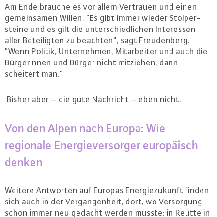
Am Ende brauche es vor allem Vertrauen und einen
ge­mein­sa­men Willen. "Es gibt immer wieder Stol­per­
stei­ne und es gilt die un­ter­schied­li­chen In­ter­es­sen
aller Be­tei­lig­ten zu beachten", sagt Freu­den­berg.
"Wenn Politik, Un­ter­neh­men, Mit­ar­bei­ter und auch die
Bür­ge­rin­nen und Bürger nicht mitziehen, dann
scheitert man."
Bisher aber – die gute Nachricht – eben nicht.
Von den Alpen nach Europa: Wie
regionale En­er­gie­ver­sor­ger eu­ro­pä­isch
denken
Weitere Antworten auf Europas En­er­gie­zu­kunft finden
sich auch in der Ver­gan­gen­heit, dort, wo Ver­sor­gung
schon immer neu gedacht werden musste: in Reutte in