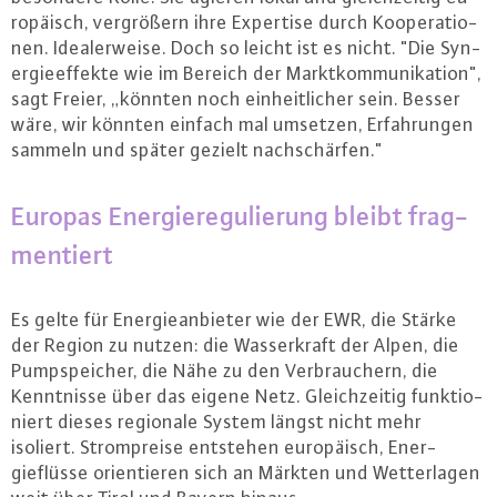
ro­pä­isch, ver­grö­ßern ihre Expertise durch Ko­ope­ra­tio­
nen. Idea­ler­wei­se. Doch so leicht ist es nicht. "Die Syn­
er­gie­ef­fek­te wie im Bereich der Markt­kom­mu­ni­ka­ti­on",
sagt Freier, „könnten noch ein­heit­li­cher sein. Besser
wäre, wir könnten einfach mal umsetzen, Er­fah­run­gen
sammeln und später gezielt nach­schär­fen."
Europas En­er­gie­re­gu­lie­rung bleibt frag­
men­tiert
Es gelte für En­er­gie­an­bie­ter wie der EWR, die Stärke
der Region zu nutzen: die Was­ser­kraft der Alpen, die
Pump­spei­cher, die Nähe zu den Ver­brau­chern, die
Kennt­nis­se über das eigene Netz. Gleich­zei­tig funk­tio­
niert dieses regionale System längst nicht mehr
isoliert. Strom­prei­se entstehen eu­ro­pä­isch, En­er­
gieflüs­se ori­en­tie­ren sich an Märkten und Wet­ter­la­gen