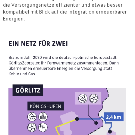
die Ver­sor­gungs­net­ze ef­fi­zi­en­ter und etwas besser
kom­pa­ti­bel mit Blick auf die In­te­gra­ti­on er­neu­er­ba­rer
Energien.