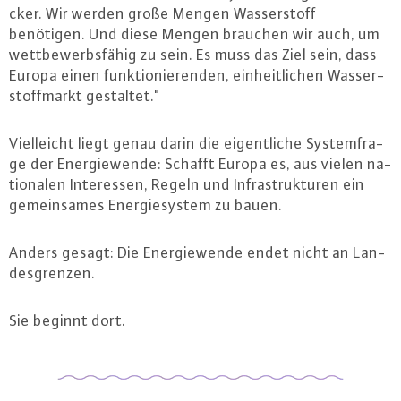
cker. Wir werden große Mengen Was­ser­stoff
benötigen. Und diese Mengen brauchen wir auch, um
wett­be­werbs­fä­hig zu sein. Es muss das Ziel sein, dass
Europa einen funk­tio­nie­ren­den, ein­heit­li­chen Was­ser­
stoff­markt gestaltet."
Viel­leicht liegt genau darin die ei­gent­li­che Sys­tem­fra­
ge der En­er­gie­wen­de: Schafft Europa es, aus vielen na­
tio­na­len In­ter­es­sen, Regeln und In­fra­struk­tu­ren ein
ge­mein­sa­mes En­er­gie­sys­tem zu bauen.
Anders gesagt: Die En­er­gie­wen­de endet nicht an Lan­
des­gren­zen.
Sie beginnt dort.