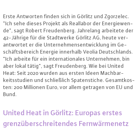
Erste Antworten finden sich in Görlitz und Zgorzelec.
"Ich sehe dieses Projekt als Reallabor der En­er­gie­wen­
de", sagt Robert Freu­den­berg. Jahrelang arbeitete der
42-Jäh­ri­ge für die Stadt­wer­ke Görlitz AG, heute ver­
ant­wor­tet er die Un­ter­neh­mens­ent­wick­lung im Ge­
schäfts­be­reich Energie innerhalb Veolia Deutsch­lands.
"Ich arbeite für ein in­ter­na­tio­na­les Un­ter­neh­men, bin
aber lokal tätig", sagt Freu­den­berg. Wie bei United
Heat: Seit 2020 wurden aus ersten Ideen Mach­bar­
keits­stu­di­en und schließ­lich Spa­ten­sti­che. Ge­samt­kos­
ten: 200 Millionen Euro, vor allem getragen von EU und
Bund.
United Heat in Görlitz: Europas erstes
grenz­über­schrei­ten­des Fern­wär­me­netz