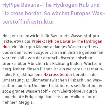
HyPipe Ba­va­ria-The Hydrogen Hub und
H2 cross border: So wächst Europas Was­
ser­stoff­in­fra­struk­tur
Heil­he­cker ent­wi­ckelt für Bayernets Was­ser­stoff­pro­
jek­te, etwa das
Projekt HyPipe Ba­va­ria-The Hydrogen
Hub,
ein über 300 Kilometer langes Was­ser­stoff­netz,
das in den frühen 2030er Jahren in Betrieb genommen
werden soll - von der deutsch-ös­ter­rei­chi­schen
Grenze über München bis Richtung Ba­den-Würt­tem­
berg. Neben diesen Plänen ist ein weiteres in­ter­na­tio­
na­les Projekt namens
H2 cross border
bereits in der
Umsetzung, 14 Kilometer zwischen Pilsbach und Was­
ser­burg am Inn. Und hier fließt bereits seit September
2024 grüner Was­ser­stoff - vom Elek­tro­ly­seur durch
umgebaute Erd­gas­pipe­lines bis zum Mol­ke­rei­un­ter­
neh­men Meggle.