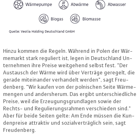
Hinzu kommen die Regeln. Während in Polen der Wär­
me­markt stark reguliert ist, legen in Deutsch­land Un­
ter­neh­men ihre Preise weit­ge­hend selbst fest. "Der
Austausch der Wärme wird über Verträge geregelt, die
gerade mit­ein­an­der ver­han­delt werden", sagt Freu­
den­berg. "Wir kaufen von der pol­ni­schen Seite Wär­me­
men­gen und an­ders­her­um. Das ergibt un­ter­schied­li­che
Preise, weil die Er­zeu­gungs­grund­la­gen sowie der
Rechts- und Re­gu­lie­rungs­rah­men ver­schie­den sind."
Aber für beide Seiten gelte: Am Ende müssen die Kun­
den­prei­se attraktiv und so­zi­al­ver­träg­lich sein, sagt
Freu­den­berg.