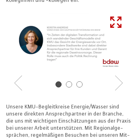
kol­le­gin­nen und -kollegen ein.
Previous
Next
Unsere KMU-Be­gleit­krei­se Energie/Wasser sind
unsere direkten An­sprech­part­ner in der Branche,
die uns mit wichtigen Ein­schät­zun­gen aus der Praxis
bei unserer Arbeit un­ter­stüt­zen. Mit Re­gio­nal­ge­
sprä­chen, re­gel­mä­ßi­gen Besuchen bei unseren Mit­