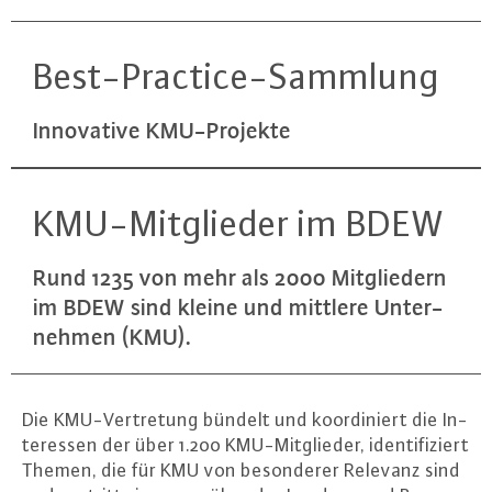
Best-Prac­tice-Samm­lung
In­no­va­ti­ve KMU-Pro­jek­te
KMU-Mit­glie­der im BDEW
Rund 1235 von mehr als 2000 Mit­glie­dern
im BDEW sind kleine und mittlere Un­ter­
neh­men (KMU).
Die KMU-Ver­tre­tung bündelt und ko­or­di­niert die In­
ter­es­sen der über 1.200 KMU-Mit­glie­der, iden­ti­fi­ziert
Themen, die für KMU von be­son­de­rer Relevanz sind