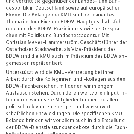
und vertritt sie gegenüber der Landes- und Bun­
des­po­li­tik in Deutsch­land sowie auf eu­ro­päi­scher
Ebene. Die Belange der KMU sind per­ma­nen­tes
Thema im Jour Fixe der BDEW-Haupt­ge­schäfts­füh­
rung und des BDEW-Prä­si­di­ums sowie bei Ge­sprä­
chen mit Politik und Bun­des­netz­agen­tur. Mit
Christian Mey­er-Ham­mer­ström, Ge­schäfts­füh­rer der
Os­ter­hol­zer Stadt­wer­ke, als Vi­ze-Prä­si­dent des
BDEW sind die KMU auch im Präsidium des BDEW an­
ge­mes­sen re­prä­sen­tiert.
Un­ter­stützt wird die KMU-Ver­tre­tung bei ihrer
Arbeit durch die Kol­le­gin­nen und -kollegen aus den
BDEW-Fach­be­rei­chen, mit denen wir in engem
Austausch stehen. Durch deren wert­vol­len Input in­
for­mie­ren wir unsere Mit­glie­der fundiert zu allen
politisch re­le­van­ten energie- und was­ser­wirt­
schaft­li­chen Ent­wick­lun­gen. Die spe­zi­fi­schen KMU-
Be­lan­ge bringen wir vor allem auch in die Er­stel­lung
der BDEW-Dienst­leis­tungs­an­ge­bo­te durch die Fach­