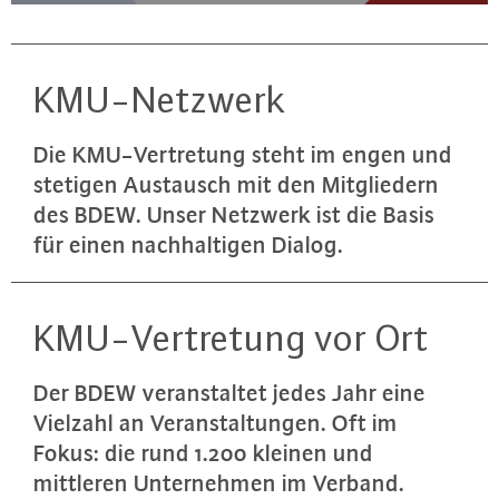
KMU-Netz­werk
Die KMU-Ver­tre­tung steht im engen und
stetigen Austausch mit den Mit­glie­dern
des BDEW. Unser Netzwerk ist die Basis
für einen nach­hal­ti­gen Dialog.
KMU-Ver­tre­tung vor Ort
Der BDEW ver­an­stal­tet jedes Jahr eine
Vielzahl an Ver­an­stal­tun­gen. Oft im
Fokus: die rund 1.200 kleinen und
mittleren Un­ter­neh­men im Verband.