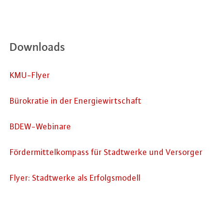
Downloads
KMU-Flyer
Bü­ro­kra­tie in der En­er­gie­wirt­schaft
BDEW-We­bi­na­re
För­der­mit­tel­kom­pass für Stadt­wer­ke und Versorger
Flyer: Stadt­wer­ke als Er­folgs­mo­dell