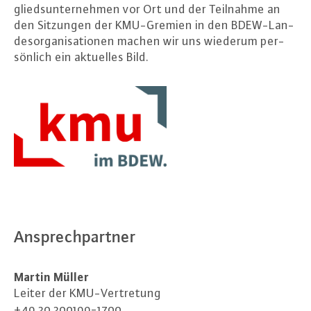
glieds­un­ter­neh­men vor Ort und der Teilnahme an
den Sitzungen der KMU-Gre­mi­en in den BDEW-Lan­
des­or­ga­ni­sa­tio­nen machen wir uns wiederum per­
sön­lich ein aktuelles Bild.
An­sprech­part­ner
Martin Müller
Leiter der KMU-Ver­tre­tung
+49 30 300199-1700