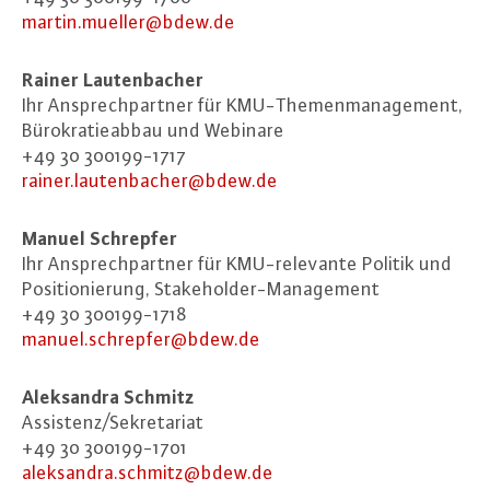
martin.​mueller@​bdew.​de
Rainer Lau­ten­ba­cher
Ihr An­sprech­part­ner für KMU-The­men­ma­nage­ment,
Bü­ro­kra­tie­ab­bau und Webinare
+49 30 300199-1717
rainer.​lautenbacher@​bdew.​de
Manuel Schrepfer
Ihr An­sprech­part­ner für KMU-re­le­van­te Politik und
Po­si­tio­nie­rung, Sta­ke­hol­der-Ma­nage­ment
+49 30 300199-1718
manuel.​schrepfer@​bdew.​de
Aleksan­dra Schmitz
Assistenz/Se­kre­ta­ri­at
+49 30 300199-1701
aleksan­dra.​schmitz@​bdew.​de