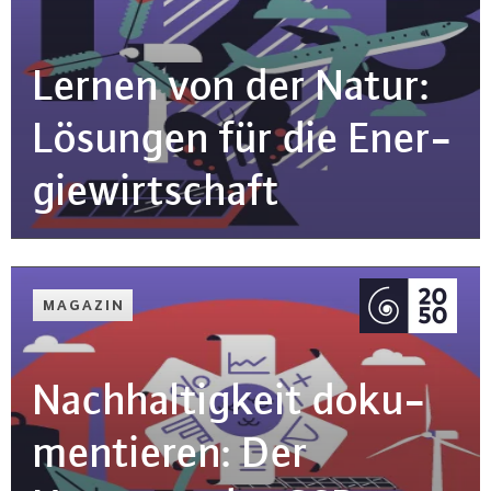
Lernen von der Natur:
Lösungen für die En­er­
gie­wirt­schaft
MAGAZIN
Nach­hal­tig­keit do­ku­
men­tie­ren: Der