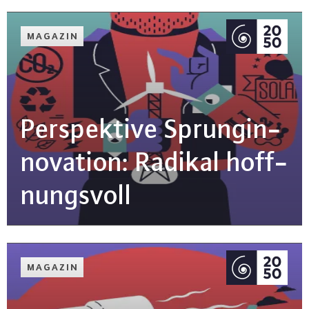
MAGAZIN
Per­spek­ti­ve Sprun­gin­
no­va­ti­on: Radikal hoff­
nungs­voll
MAGAZIN