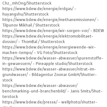
Chz_mhOng/Shut­ter­stock
https://​www.​bdew.​de/​energie/​erdgas/ -
huyangshu/Shut­ter­stock
https://​www.​bdew.​de/​energie/​methanemissionen/ -
Tilpunov Mikhail / Shut­ter­stock
https://​www.​bdew.​de/​energie/​wir-​sorgen-​vor/ - BDEW
https://​www.​bdew.​de/​energie/​elektromobilitaet-​
dossier/ - ThomBal / Shut­ter­stock
https://​www.​bdew.​de/​energie/​energiewende-​wir-​
machen-​tempo/ - VG Foto/Shut­ter­stock
https://​www.​bdew.​de/​wasser-​abwasser/​spurenstoffe-​
in-​gewaessern/ - Pineapple studio/Shut­ter­stock
https://​www.​bdew.​de/​wasser-​abwasser/​nitrat-​im-​
grundwasser/ - Bild­agen­tur Zoonar GmbH/Shut­ter­
stock
https://​www.​bdew.​de/​wasser-​abwasser/​
benchmarking-​und-​branchenbild/ - Janis Smits/Shut­
ter­stock
https://​www.​bdew.​de/​presse/ - wellphoto/shut­ter­