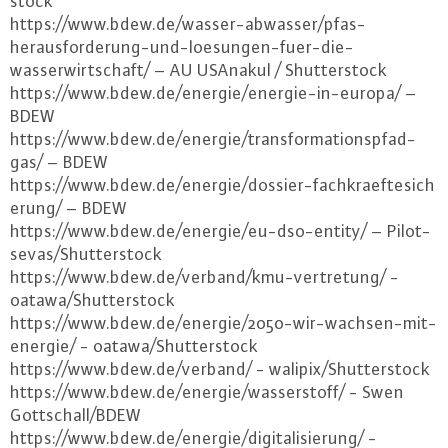
stock
https://​www.​bdew.​de/​wasser-​abwasser/​pfas-​
herausforderung-​und-​loesungen-​fuer-​die-​
wasserwirtschaft/ – AU USAnakul / Shut­ter­stock
https://​www.​bdew.​de/​energie/​energie-​in-​europa/ –
BDEW
https://​www.​bdew.​de/​energie/​transformationspfad-​
gas/ – BDEW
https://​www.​bdew.​de/​energie/​dossier-​fac​hkra​efte​sich​
erun​g/ – BDEW
https://​www.​bdew.​de/​energie/​eu-​dso-​entity/ – Pi­lot­
se­vas/Shut­ter­stock
https://​www.​bdew.​de/​verband/​kmu-​vertretung/ -
oatawa/Shut­ter­stock
https://​www.​bdew.​de/​energie/​2050-​wir-​wachsen-​mit-​
energie/ - oatawa/Shut­ter­stock
https://​www.​bdew.​de/​verband/ - walipix/Shut­ter­stock
https://​www.​bdew.​de/​energie/​wasserstoff/ - Swen
Gott­schall/BDEW
https://​www.​bdew.​de/​energie/​digitalisierung/ -