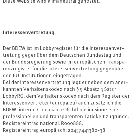
Diese Website wird kli­ma­neu­tral gehostet.
In­ter­es­sen­ver­tre­tung:
Der BDEW ist im Lob­by­re­gis­ter für die In­ter­es­sen­ver­
tre­tung gegenüber dem Deutschen Bundestag und
der Bun­des­re­gie­rung sowie im eu­ro­päi­schen Trans­pa­
renz­re­gis­ter für die In­ter­es­sen­ver­tre­tung gegenüber
den EU-In­sti­tu­tio­nen ein­ge­tra­gen.
Bei der In­ter­es­sen­ver­tre­tung legt er neben dem an­er­
kann­ten Ver­hal­tens­ko­dex nach § 5 Absatz 3 Satz 1
LobbyRG, dem Ver­hal­tens­ko­dex nach dem Register der
In­ter­es­sen­ver­tre­ter (europa.​eu) auch zu­sätz­lich die
BDEW-in­ter­ne Com­p­li­an­ce Richt­li­nie im Sinne einer
pro­fes­sio­nel­len und trans­pa­ren­ten Tätigkeit zugrunde.
Re­gis­ter­ein­trag national: R000888.
Re­gis­ter­ein­trag eu­ro­pä­isch: 20457441380-38