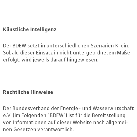
Künst­li­che In­tel­li­genz
Der BDEW setzt in un­ter­schied­li­chen Szenarien KI ein.
Sobald dieser Einsatz in nicht un­ter­ge­ord­ne­tem Maße
erfolgt, wird jeweils darauf hin­ge­wie­sen.
Recht­li­che Hinweise
Der Bun­des­ver­band der Energie- und Was­ser­wirt­schaft
e.V. (im Folgenden "BDEW") ist für die Be­reit­stel­lung
von In­for­ma­tio­nen auf dieser Website nach all­ge­mei­
nen Gesetzen ver­ant­wort­lich.