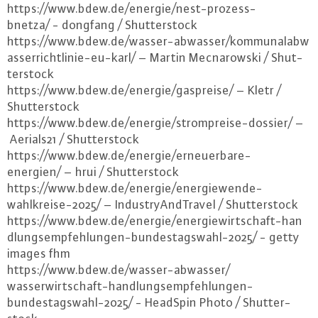
https://​www.​bdew.​de/​energie/​nest-​prozess-​
bnetza/ - dongfang / Shut­ter­stock
https://​www.​bdew.​de/​wasser-​abwasser/​kom​muna​labw​
asse​rric​htli​nie-​eu-​karl/ – Martin Me­c­na­row­ski / Shut­
ter­stock
https://​www.​bdew.​de/​energie/​gaspreise/ – Kletr /
Shut­ter­stock
https://​www.​bdew.​de/​energie/​strompreise-​dossier/ –
Aerials21 / Shut­ter­stock
https://​www.​bdew.​de/​energie/​erneuerbare-​
energien/ – hrui / Shut­ter­stock
https://​www.​bdew.​de/​energie/​energiewende-​
wahlkreise-​2025/ – In­dus­try­And­Tra­vel / Shut­ter­stock
https://​www.​bdew.​de/​energie/​energiewirtschaft-​han​
dlun​gsem​pfeh​lung​en-​bundestagswahl-​2025/ - getty
images fhm
https://​www.​bdew.​de/​wasser-​abwasser/​
wasserwirtschaft-​han​dlun​gsem​pfeh​lung​en-​
bundestagswahl-​2025/ - HeadSpin Photo / Shut­ter­