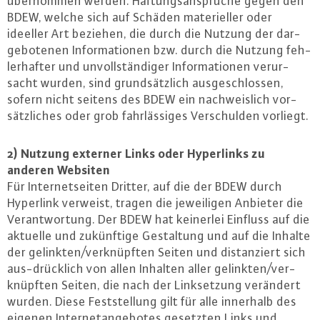
über­nom­men werden. Haf­tungs­an­sprü­che gegen den
BDEW, welche sich auf Schäden ma­te­ri­el­ler oder
ideeller Art beziehen, die durch die Nutzung der dar­
ge­bo­te­nen In­for­ma­tio­nen bzw. durch die Nutzung feh­
ler­haf­ter und un­voll­stän­di­ger In­for­ma­tio­nen ver­ur­
sacht wurden, sind grund­sätz­lich aus­ge­schlos­sen,
sofern nicht seitens des BDEW ein nach­weis­lich vor­
sätz­li­ches oder grob fahr­läs­si­ges Ver­schul­den vorliegt.
2) Nutzung externer Links oder Hy­per­links zu
anderen Websiten
Für In­ter­net­sei­ten Dritter, auf die der BDEW durch
Hyperlink verweist, tragen die je­wei­li­gen Anbieter die
Ver­ant­wor­tung. Der BDEW hat keinerlei Einfluss auf die
aktuelle und zu­künf­ti­ge Ge­stal­tung und auf die Inhalte
der gelinkten/ver­knüpf­ten Seiten und dis­tan­ziert sich
aus-drück­lich von allen Inhalten aller gelinkten/ver­
knüpf­ten Seiten, die nach der Link­set­zung verändert
wurden. Diese Fest­stel­lung gilt für alle innerhalb des
eigenen In­ter­net­an­ge­bo­tes gesetzten Links und