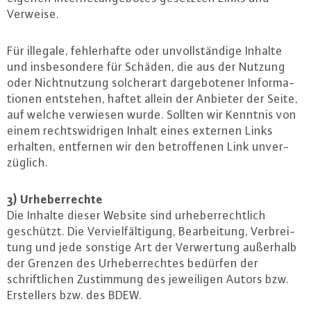
Verweise.
Für illegale, feh­ler­haf­te oder un­voll­stän­di­ge Inhalte
und ins­be­son­de­re für Schäden, die aus der Nutzung
oder Nicht­nut­zung sol­cher­art dar­ge­bo­te­ner In­for­ma­
tio­nen entstehen, haftet allein der Anbieter der Seite,
auf welche verwiesen wurde. Sollten wir Kenntnis von
einem rechts­wid­ri­gen Inhalt eines externen Links
erhalten, entfernen wir den be­trof­fe­nen Link un­ver­
züg­lich.
3) Ur­he­ber­rech­te
Die Inhalte dieser Website sind ur­he­ber­recht­lich
geschützt. Die Ver­viel­fäl­ti­gung, Be­ar­bei­tung, Ver­brei­
tung und jede sonstige Art der Ver­wer­tung außerhalb
der Grenzen des Ur­he­ber­rech­tes bedürfen der
schrift­li­chen Zu­stim­mung des je­wei­li­gen Autors bzw.
Er­stel­lers bzw. des BDEW.