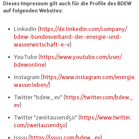
Dieses Impressum gilt auch für die Profile des BDEW
auf folgenden Websites:
LinkedIn (
https://​de.​linkedin.​com/​company/​
bdew-​bundesverband-​der-​energie-​und-​
wasserwirtschaft-​e-​v
)
YouTube (
https://​www.​youtube.​com/​user/​
bdewonline
)
Instagram (
https://​www.​instagram.​com/​energie.​
wasser.​leben/
)
Twitter "bdew_ev" (
https://​twitter.​com/​bdew_​
ev
)
Twitter "zwei­tau­sen­d50" (
https://​www.​twitter.​
com/​zweitausend50
)
Issuu (
https://​issuu.​com/​bdew_​ev
)