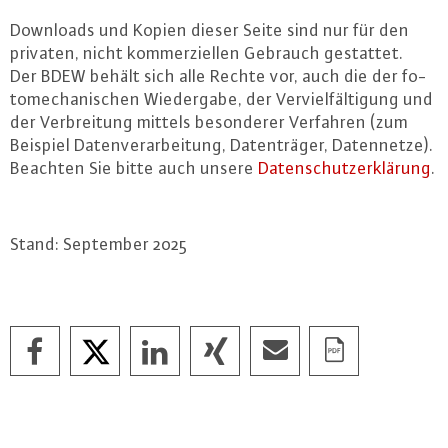
Downloads und Kopien dieser Seite sind nur für den
privaten, nicht kom­mer­zi­el­len Gebrauch gestattet.
Der BDEW behält sich alle Rechte vor, auch die der fo­
to­me­cha­ni­schen Wie­der­ga­be, der Ver­viel­fäl­ti­gung und
der Ver­brei­tung mittels be­son­de­rer Verfahren (zum
Beispiel Da­ten­ver­ar­bei­tung, Da­ten­trä­ger, Da­ten­net­ze).
Beachten Sie bitte auch unsere
Da­ten­schutz­er­klä­rung
.
Stand: September 2025