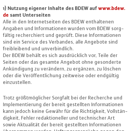
1) Nutzung eigener Inhalte des BDEW auf
www.​bdew.​
de
samt Un­ter­sei­ten
Alle in den In­ter­net­sei­ten des BDEW ent­hal­te­nen
Angaben und In­for­ma­tio­nen wurden vom BDEW sorg­
fäl­tig re­cher­chiert und geprüft. Diese In­for­ma­tio­nen
sind ein Service des Verbandes, alle Angebote sind
freiblei­bend und un­ver­bind­lich.
Der BDEW behält es sich aus­drück­lich vor, Teile der
Seiten oder das gesamte Angebot ohne ge­son­der­te
An­kün­di­gung zu verändern, zu ergänzen, zu löschen
oder die Ver­öf­fent­li­chung zeitweise oder endgültig
ein­zu­stel­len.
Trotz größt­mög­li­cher Sorgfalt bei der Recherche und
Im­ple­men­tie­rung der bereit ge­stell­ten In­for­ma­tio­nen
kann jedoch keine Gewähr für die Rich­tig­keit, Voll­stän­
dig­keit, Fehler re­dak­tio­nel­ler und tech­ni­scher Art
sowie Ak­tua­li­tät der bereit ge­stell­ten In­for­ma­tio­nen