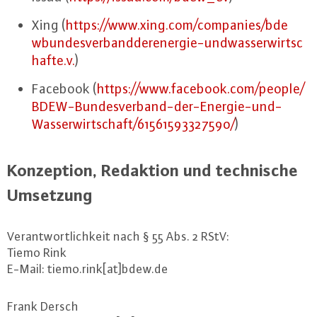
Xing (
https://​www.​xing.​com/​companies/​bde​
wbun​desv​erba​ndde​rene​rgie-​und​wass​erwi​rtsc​
haft​e.​v.
)
Facebook (
https://​www.​facebook.​com/​people/​
BDEW-​Bundesverband-​der-​Energie-​und-​
Wasserwirtschaft/​61561593327590/
)
Kon­zep­ti­on, Redaktion und tech­ni­sche
Umsetzung
Ver­ant­wort­lich­keit nach § 55 Abs. 2 RStV:
Tiemo Rink
E-Mail: tiemo.​rink[at]bdew.​de
Frank Dersch