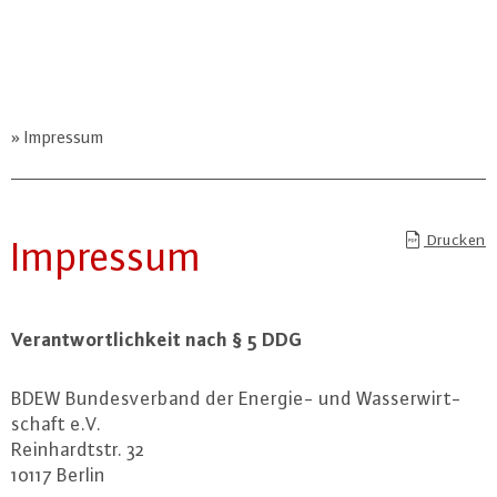
Impressum
Drucken
Impressum
Ver­ant­wort­lich­keit nach § 5 DDG
BDEW Bun­des­ver­band der Energie- und Was­ser­wirt­
schaft e.V.
Rein­hardt­str. 32
10117 Berlin