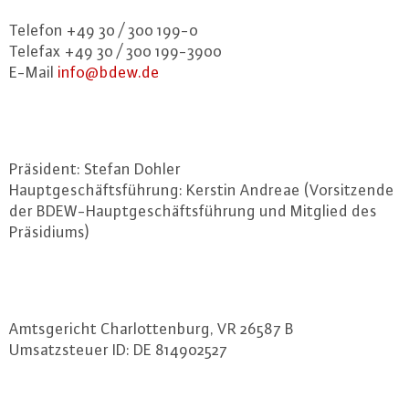
Telefon +49 30 / 300 199-0
Telefax +49 30 / 300 199-3900
E-Mail
info@​bdew.​de
Präsident: Stefan Dohler
Haupt­ge­schäfts­füh­rung: Kerstin Andreae (Vor­sit­zen­de
der BDEW-Haupt­ge­schäfts­füh­rung und Mitglied des
Prä­si­di­ums)
Amts­ge­richt Char­lot­ten­burg, VR 26587 B
Um­satz­steu­er ID: DE 814902527