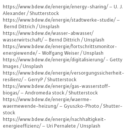
https://​www.​bdew.​de/​energie/​energy-​sharing/ – U. J.
Alexander / Shut­ter­stock
https://​www.​bdew.​de/​energie/​stadtwerke-​studie/ –
Bernd Dittrich / Unsplash
https://​www.​bdew.​de/​wasser-​abwasser/​
wasserwirtschaft/ – Bernd Dittrich / Unsplash
https://​www.​bdew.​de/​energie/​fortschrittsmonitor-​
energiewende/ - Wolfgang Weiser / Unsplash
https://​www.​bdew.​de/​energie/​digitalisierung/ - Getty
Images / Unsplash
https://​www.​bdew.​de/​energie/​ver​sorg​ungs​sich​erhe​it-​
resilienz/ - GerryP / Shut­ter­stock
https://​www.​bdew.​de/​energie/​gas-​wasserstoff-​
biogas/ – Andromeda stock / Shut­ter­stock
https://​www.​bdew.​de/​energie/​waerme-​
waermewende-​heizung/ – Gyusz­ko-Pho­to / Shut­ter­
stock
https://​www.​bdew.​de/​energie/​nachhaltigkeit-​
energieeffizienz/ – Uri Pernalete / Unsplash