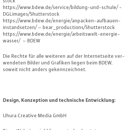
stock
https://​www.​bdew.​de/​service/​bildung-​und-​schule/ -
DGLimages/Shut­ter­stock
https://​www.​bdew.​de/​energie/​anpacken-​aufbauen-​
instandsetzen/ – be­ar_­pro­duc­tions/Shut­ter­stock
https://​www.​bdew.​de/​energie/​arbeitswelt-​energie-​
wasser/ – BDEW
Die Rechte für alle weiteren auf der In­ter­net­sei­te ver­
wen­de­ten Bilder und Grafiken liegen beim BDEW,
soweit nicht anders ge­kenn­zeich­net.
Design, Kon­zep­ti­on und tech­ni­sche Ent­wick­lung:
Uhura Creative Media GmbH