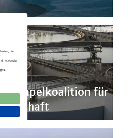
 Am­pel­ko­ali­ti­on für
wirt­schaft