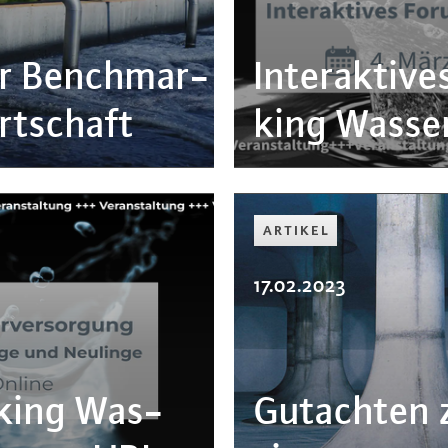
ber Bench­mar­
In­ter­ak­ti
rt­schaft
king Was­ser
ARTIKEL
17.02.2023
­king Was­
Gutachten zu