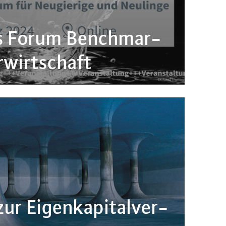
­ves Forum Bench­mar­
­wirt­schaft
r Ei­gen­ka­pi­tal­ver­