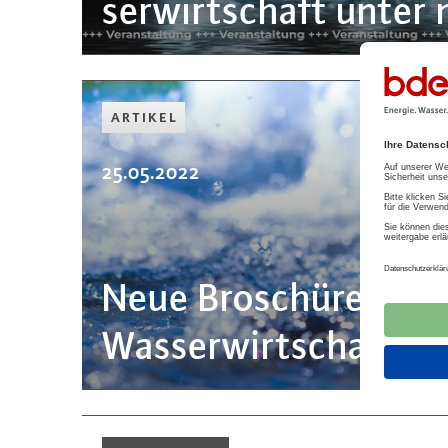
ser­wirt­schaft unter
ARTIKEL
25.05.2022
Neue Broschüre Benc
Was­ser­wirt­schaft