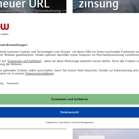
 neuer URL
zin­sung
ARTIKEL
29.11.2021
h­mar­king
Vorhaben der
die Was­ser­