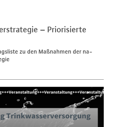
stra­te­gie – Prio­ri­sier­te
rungs­lis­te zu den Maßnahmen der na­
e­gie