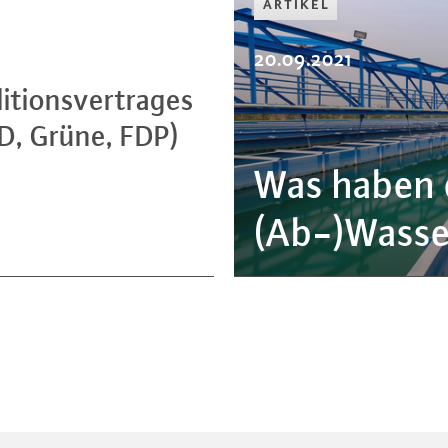
ARTIKEL
20.09.2021
­ti­ons­ver­tra­ges
SPD, Grüne, FDP)
Was haben d
(Ab-)Wasse