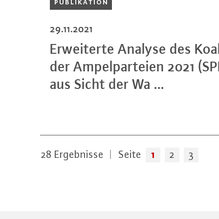
PU­BLI­KA­TI­ON
29.11.2021
Er­wei­ter­te Analyse des Ko­ali
der Am­pel­par­tei­en 2021 (
aus Sicht der Wa ...
1
28
Ergebnisse
|
Seite
2
3