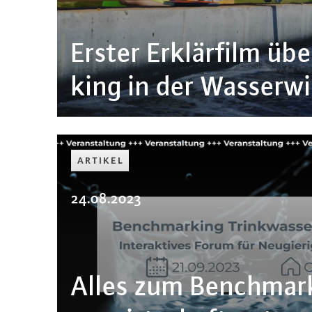
Erster Er­klär­film ü
king in der Was­ser­wi
ARTIKEL
24.08.2023
Alles zum Bench­mar