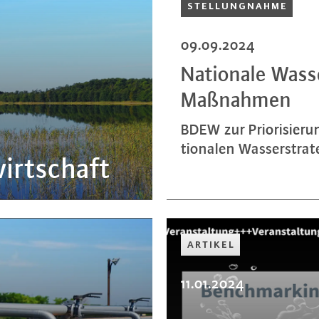
STEL­LUNG­NAH­ME
09.09.2024
Nationale Was­ser­
Maßnahmen
BDEW zur Prio­ri­sie­
tio­na­len Was­ser­stra­t
irt­schaft
ARTIKEL
11.01.2024