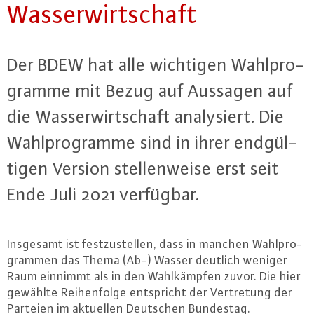
Was­ser­wirt­schaft
Der BDEW hat alle wichtigen Wahl­pro­
gram­me mit Bezug auf Aussagen auf
die Was­ser­wirt­schaft ana­ly­siert. Die
Wahl­pro­gram­me sind in ihrer end­gül­
ti­gen Version stel­len­wei­se erst seit
Ende Juli 2021 verfügbar.
Insgesamt ist fest­zu­stel­len, dass in manchen Wahl­pro­
gram­men das Thema (Ab-) Wasser deutlich weniger
Raum einnimmt als in den Wahl­kämp­fen zuvor. Die hier
gewählte Rei­hen­fol­ge ent­spricht der Ver­tre­tung der
Parteien im aktuellen Deutschen Bundestag.