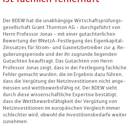
Der BDEW hat die un­ab­hän­gi­ge Wirt­schafts­prü­fungs­
ge­sell­schaft Grant Thornton AG - durch­ge­führt von
Herrn Professor Jonas - mit einer gut­ach­ter­li­chen
Bewertung der BNetzA-Fest­le­gung des Ei­gen­ka­pi­tal-
Zins­sat­zes für Strom- und Gas­netz­be­trei­ber zur 4. Re­
gu­lie­rungs­pe­ri­ode und der ihr zugrunde liegenden
Gutachten be­auf­tragt. Das Gutachten von Herrn
Professor Jonas zeigt, dass in der Fest­le­gung fachliche
Fehler gemacht wurden, die im Ergebnis dazu führen,
dass die Vergütung der Netz­in­ves­ti­tio­nen nicht an­ge­
mes­sen und wett­be­werbs­fä­hig ist. Der BDEW sieht
durch diese wis­sen­schaft­li­che Expertise bestätigt,
dass die Wett­be­werbs­fä­hig­keit der Vergütung von
Netz­in­ves­ti­tio­nen im eu­ro­päi­schen Vergleich immer
schlech­ter wird, obwohl die In­ves­ti­ti­ons­be­dar­fe weiter
zunehmen.