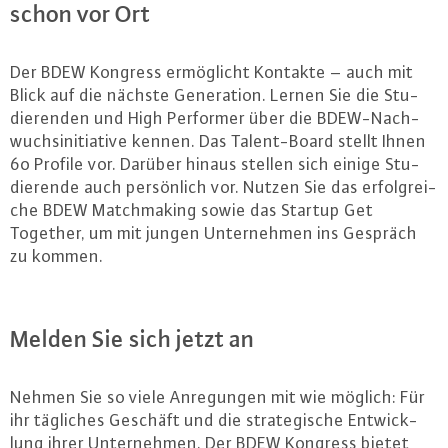
schon vor Ort
Der BDEW Kongress er­mög­licht Kontakte – auch mit
Blick auf die nächste Ge­ne­ra­ti­on. Lernen Sie die Stu­
die­ren­den und High Performer über die BDEW-Nach­
wuch­sin­itia­ti­ve kennen. Das Ta­lent-Board stellt Ihnen
60 Profile vor. Darüber hinaus stellen sich einige Stu­
die­ren­de auch per­sön­lich vor. Nutzen Sie das er­folg­rei­
che BDEW Matchma­king sowie das Startup Get
Together, um mit jungen Un­ter­neh­men ins Gespräch
zu kommen.
Melden Sie sich jetzt an
Nehmen Sie so viele An­re­gun­gen mit wie möglich: Für
ihr tägliches Geschäft und die stra­te­gi­sche Ent­wick­
lung ihrer Un­ter­neh­men. Der BDEW Kongress bietet