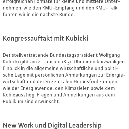
er­folg­rei­chen Formate für kleine und mittlere Un­ter­
neh­men, wie den KMU-Emp­fang und den KMU-Talk
führen wir in die nächste Runde.
Kon­gress­auf­takt mit Kubicki
Der stell­ver­tre­ten­de Bun­des­tags­prä­si­dent Wolfgang
Kubicki gibt am 4. Juni um 18.30 Uhr einen kurz­wei­li­gen
Einblick in die all­ge­mei­ne wirt­schaft­li­che und po­li­ti­
sche Lage mit per­sön­li­chen An­mer­kun­gen zur En­er­gie­
wirt­schaft und deren zentralen Her­aus­for­de­run­gen,
wie der En­er­gie­wen­de, den Kli­ma­zie­len sowie dem
Koh­le­aus­stieg. Fragen und An­mer­kun­gen aus dem
Publikum sind erwünscht.
New Work und Digital Lea­dership