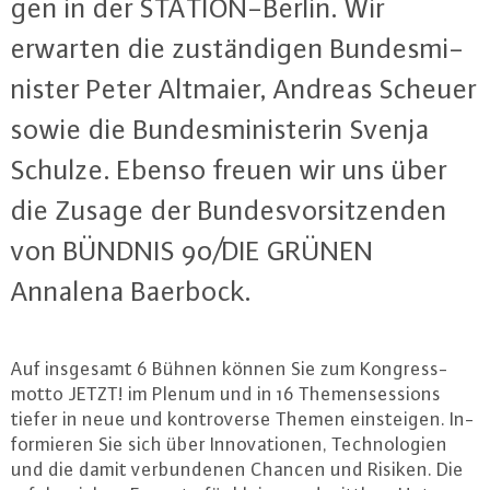
gen in der STA­TI­ON-Ber­lin. Wir
erwarten die zu­stän­di­gen Bun­des­mi­
nis­ter Peter Altmaier, Andreas Scheuer
sowie die Bun­des­mi­nis­te­rin Svenja
Schulze. Ebenso freuen wir uns über
die Zusage der Bun­des­vor­sit­zen­den
von BÜNDNIS 90/DIE GRÜNEN
Annalena Baerbock.
Auf insgesamt 6 Bühnen können Sie zum Kon­gress­
mot­to JETZT! im Plenum und in 16 The­men­ses­si­ons
tiefer in neue und kon­tro­ver­se Themen ein­stei­gen. In­
for­mie­ren Sie sich über In­no­va­tio­nen, Tech­no­lo­gi­en
und die damit ver­bun­de­nen Chancen und Risiken. Die