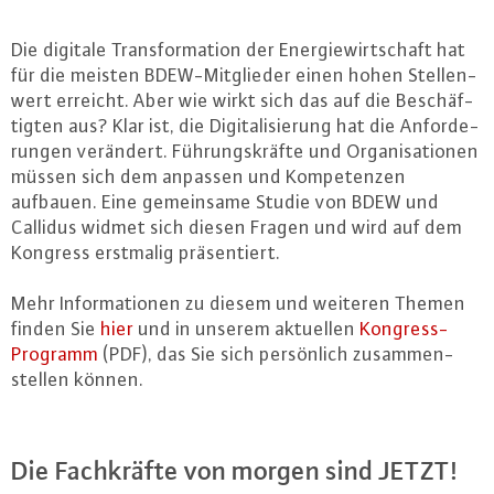
Die digitale Trans­for­ma­ti­on der En­er­gie­wirt­schaft hat
für die meisten BDEW-Mit­glie­der einen hohen Stel­len­
wert erreicht. Aber wie wirkt sich das auf die Be­schäf­
tig­ten aus? Klar ist, die Di­gi­ta­li­sie­rung hat die An­for­de­
run­gen verändert. Füh­rungs­kräf­te und Or­ga­ni­sa­tio­nen
müssen sich dem anpassen und Kom­pe­ten­zen
aufbauen. Eine ge­mein­sa­me Studie von BDEW und
Callidus widmet sich diesen Fragen und wird auf dem
Kongress erstmalig prä­sen­tiert.
Mehr In­for­ma­tio­nen zu diesem und weiteren Themen
finden Sie
hier
und in unserem aktuellen
Kon­gress-
Pro­gramm
(PDF), das Sie sich per­sön­lich zu­sam­men­
stel­len können.
Die Fach­kräf­te von morgen sind JETZT!