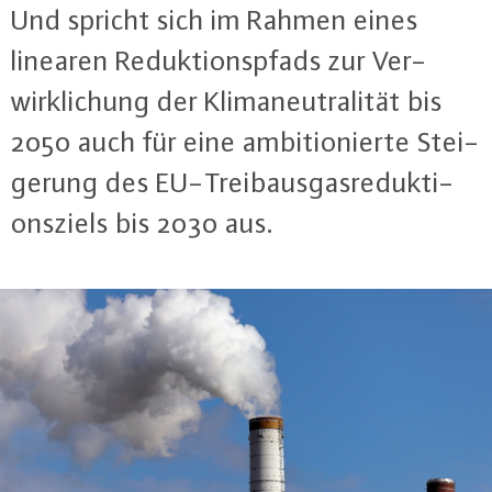
Und spricht sich im Rahmen eines
linearen Re­duk­ti­ons­pfads zur Ver­
wirk­li­chung der Kli­ma­neu­tra­li­tät bis
2050 auch für eine am­bi­tio­nier­te Stei­
ge­rung des EU-Trei­b­aus­gas­re­duk­ti­
ons­ziels bis 2030 aus.