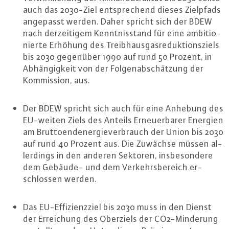
auch das 2030-Ziel ent­spre­chend dieses Zielpfads
angepasst werden. Daher spricht sich der BDEW
nach der­zei­ti­gem Kennt­nis­stand für eine am­bi­tio­
nier­te Erhöhung des Treib­haus­gas­re­duk­ti­ons­ziels
bis 2030 gegenüber 1990 auf rund 50 Prozent, in
Ab­hän­gig­keit von der Fol­gen­ab­schät­zung der
Kom­mis­si­on, aus.
Der BDEW spricht sich auch für eine Anhebung des
EU-weiten Ziels des Anteils Er­neu­er­ba­rer Energien
am Brut­to­end­ener­gie­ver­brauch der Union bis 2030
auf rund 40 Prozent aus. Die Zuwächse müssen al­
ler­dings in den anderen Sektoren, ins­be­son­de­re
dem Gebäude- und dem Ver­kehrs­be­reich er­
schlos­sen werden.
Das EU-Ef­fi­zi­enz­ziel bis 2030 muss in den Dienst
der Er­rei­chung des Oberziels der CO2-Min­de­rung