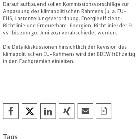
Darauf aufbauend sollen Kom­mis­si­ons­vor­schlä­ge zur
Anpassung des kli­ma­po­li­ti­schen Rahmens (u. a. EU-
EHS, Las­ten­tei­lungs­ver­ord­nung, En­er­gie­ef­fi­zi­enz-
Richt­li­nie und Er­neu­er­ba­re-En­er­gi­en-Richt­li­nie) der EU
vsl. bis zum 30. Juni 2021 ver­ab­schie­det werden.
Die De­tail­dis­kus­sio­nen hin­sicht­lich der Revision des
kli­ma­po­li­ti­schen EU-Rah­mens wird der BDEW früh­zei­tig
in den Fach­gre­mi­en einleiten.
Tags