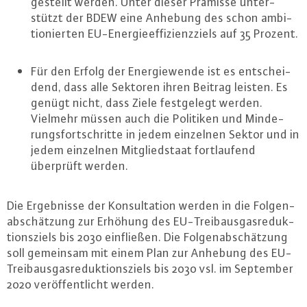
gestellt werden. Unter dieser Prämisse un­ter­
stützt der BDEW eine Anhebung des schon am­bi­
tio­nier­ten EU-En­er­gie­ef­fi­zi­enz­ziels auf 35 Prozent.
Für den Erfolg der En­er­gie­wen­de ist es ent­schei­
dend, dass alle Sektoren ihren Beitrag leisten. Es
genügt nicht, dass Ziele fest­ge­legt werden.
Vielmehr müssen auch die Politiken und Min­de­
rungs­fort­schrit­te in jedem einzelnen Sektor und in
jedem einzelnen Mit­glied­staat fort­lau­fend
überprüft werden.
Die Er­geb­nis­se der Kon­sul­ta­ti­on werden in die Fol­gen­
ab­schät­zung zur Erhöhung des EU-Trei­b­aus­gas­re­duk­
ti­ons­ziels bis 2030 ein­flie­ßen. Die Fol­gen­ab­schät­zung
soll gemeinsam mit einem Plan zur Anhebung des EU-
Trei­b­aus­gas­re­duk­ti­ons­ziels bis 2030 vsl. im September
2020 ver­öf­fent­licht werden.