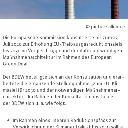
© picture alliance
Die Eu­ro­päi­sche Kom­mis­si­on kon­sul­tier­te bis zum 23.
Juli 2020 zur Erhöhung EU-Trei­b­aus­gas­re­duk­ti­ons­ziels
bis 2030 im Vergleich 1990 und der dafür not­wen­di­gen
Maß­nah­men­ar­chi­tek­tur im Rahmen des European
Green Deal.
Der BDEW be­tei­lig­te sich an der Kon­sul­ta­ti­on und er­ar­
bei­te­te die er­gän­zen­de Stel­lung­nah­me „zum EU-Kli­
ma­ziel für 2030 und der not­wen­di­gen Maß­nah­men­ar­
chi­tek­tur“. Im Rahmen der Kon­sul­ta­ti­on po­si­tio­niert
der BDEW sich u. a. wie folgt:
Im Rahmen eines linearen Re­duk­ti­ons­pfads zur
Ver­wirk­li­chung der Kli­ma­neu­tra­li­tät bis 2050 sollte