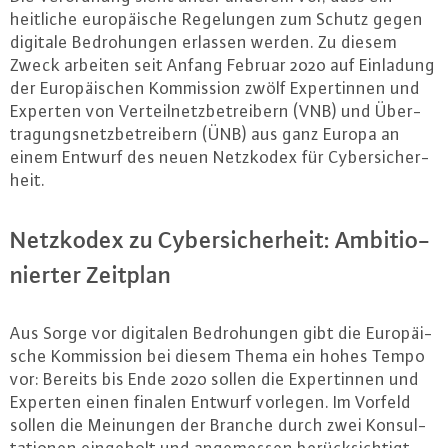
heit­li­che eu­ro­päi­sche Re­ge­lun­gen zum Schutz gegen
digitale Be­dro­hun­gen erlassen werden. Zu diesem
Zweck arbeiten seit Anfang Februar 2020 auf Einladung
der Eu­ro­päi­schen Kom­mis­si­on zwölf Ex­per­tin­nen und
Experten von Ver­teil­netz­be­trei­bern (VNB) und Über­
tra­gungs­netz­be­trei­bern (ÜNB) aus ganz Europa an
einem Entwurf des neuen Netzkodex für Cy­ber­si­cher­
heit.
Netzkodex zu Cy­ber­si­cher­heit: Am­bi­tio­
nier­ter Zeitplan
Aus Sorge vor digitalen Be­dro­hun­gen gibt die Eu­ro­päi­
sche Kom­mis­si­on bei diesem Thema ein hohes Tempo
vor: Bereits bis Ende 2020 sollen die Ex­per­tin­nen und
Experten einen finalen Entwurf vorlegen. Im Vorfeld
sollen die Meinungen der Branche durch zwei Kon­sul­