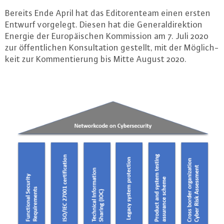
Bereits Ende April hat das Edi­to­ren­team einen ersten
Entwurf vorgelegt. Diesen hat die Ge­ne­ral­di­rek­ti­on
Energie der Eu­ro­päi­schen Kom­mis­si­on am 7. Juli 2020
zur öf­fent­li­chen Kon­sul­ta­ti­on gestellt, mit der Mög­lich­
keit zur Kom­men­tie­rung bis Mitte August 2020.