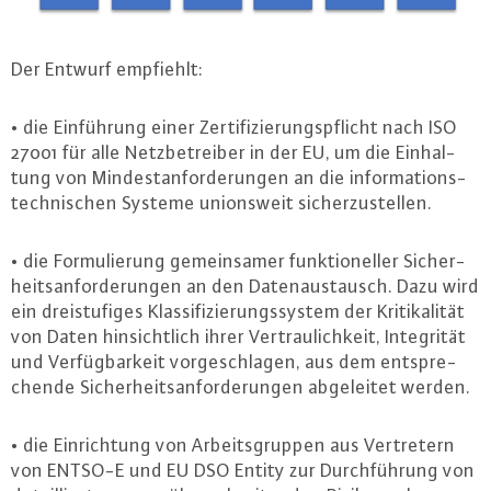
Der Entwurf empfiehlt:
• die Ein­füh­rung einer Zer­ti­fi­zie­rungs­pflicht nach ISO
27001 für alle Netz­be­trei­ber in der EU, um die Ein­hal­
tung von Min­dest­an­for­de­run­gen an die in­for­ma­ti­ons­
tech­ni­schen Systeme uni­ons­weit si­cher­zu­stel­len.
• die For­mu­lie­rung ge­mein­sa­mer funk­tio­nel­ler Si­cher­
heits­an­for­de­run­gen an den Da­ten­aus­tausch. Dazu wird
ein drei­stu­fi­ges Klas­si­fi­zie­rungs­sys­tem der Kri­ti­ka­li­tät
von Daten hin­sicht­lich ihrer Ver­trau­lich­keit, In­te­gri­tät
und Ver­füg­bar­keit vor­ge­schla­gen, aus dem ent­spre­
chen­de Si­cher­heits­an­for­de­run­gen ab­ge­lei­tet werden.
• die Ein­rich­tung von Ar­beits­grup­pen aus Ver­tre­tern
von ENTSO-E und EU DSO Entity zur Durch­füh­rung von