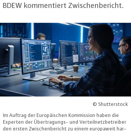
BDEW kom­men­tiert Zwi­schen­be­richt.
© Shutterstock
Im Auftrag der Eu­ro­päi­schen Kom­mis­si­on haben die
Experten der Über­tra­gungs- und Ver­teil­netz­be­trei­ber
den ersten Zwi­schen­be­richt zu einem eu­ro­pa­weit har­