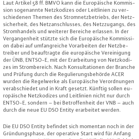
Laut Artikel 58 ff. BMVO kann die Eu­ro­päi­sche Kom­mis­
si­on so­ge­nann­te Netz­ko­di­zes oder Leit­li­ni­en zu ver­
schie­de­nen Themen des Strom­netz­be­triebs, der Netz­
si­cher­heit, des Netz­an­schlus­ses, des Netz­zu­gangs, des
Strom­han­dels und weiterer Bereiche erlassen. In der
Ver­gan­gen­heit stützte sich die Eu­ro­päi­sche Kom­mis­si­
on dabei auf um­fang­rei­che Vor­ar­bei­ten der Netz­be­
trei­ber und be­auf­trag­te die eu­ro­päi­sche Ver­ei­ni­gung
der ÜNB, ENTSO-E, mit der Er­ar­bei­tung von Netz­ko­di­
zes im Strom­be­reich. Nach Kon­sul­ta­tio­nen der Branche
und Prüfung durch die Re­gu­lie­rungs­be­hör­de ACER
wurden die Re­gel­wer­ke als Eu­ro­päi­sche Ver­ord­nun­gen
ver­ab­schie­det und in Kraft gesetzt. Künftig sollen eu­
ro­päi­sche Netz­ko­di­zes und Leit­li­ni­en nicht nur durch
ENTSO-E, sondern – bei Be­trof­fen­heit der VNB – auch
durch die neue EU DSO Entity er­ar­bei­tet werden.
Die EU DSO Entity befindet sich momentan noch in der
Grün­dungs­pha­se, der operative Start wird für Anfang