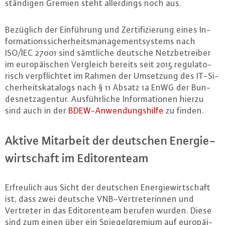
stän­di­gen Gremien steht al­ler­dings noch aus.
Bezüglich der Ein­füh­rung und Zer­ti­fi­zie­rung eines In­
for­ma­ti­ons­si­cher­heits­ma­nage­ment­sys­tems nach
ISO/IEC 27001 sind sämtliche deutsche Netz­be­trei­ber
im eu­ro­päi­schen Vergleich bereits seit 2015 re­gu­la­to­
risch ver­pflich­tet im Rahmen der Umsetzung des IT-Si­
cher­heits­ka­ta­logs nach § 11 Absatz 1a EnWG der Bun­
des­netz­agen­tur. Aus­führ­li­che In­for­ma­tio­nen hierzu
sind auch in der
BDEW-An­wen­dungs­hil­fe
zu finden.
Aktive Mitarbeit der deutschen En­er­gie­
wirt­schaft im Edi­to­ren­team
Er­freu­lich aus Sicht der deutschen En­er­gie­wirt­schaft
ist, dass zwei deutsche VNB-Ver­tre­te­rin­nen und
Vertreter in das Edi­to­ren­team berufen wurden. Diese
sind zum einen über ein Spie­gel­gre­mi­um auf eu­ro­päi­