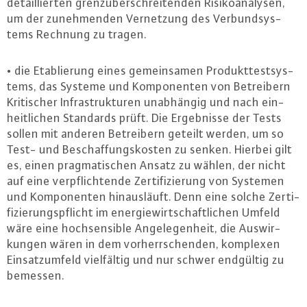
de­tail­lier­ten grenz­über­schrei­ten­den Ri­si­ko­ana­ly­sen,
um der zu­neh­men­den Ver­net­zung des Ver­bund­sys­
tems Rechnung zu tragen.
• die Eta­blie­rung eines ge­mein­sa­men Pro­dukt­test­sys­
tems, das Systeme und Kom­po­nen­ten von Be­trei­bern
Kri­ti­scher In­fra­struk­tu­ren un­ab­hän­gig und nach ein­
heit­li­chen Standards prüft. Die Er­geb­nis­se der Tests
sollen mit anderen Be­trei­bern geteilt werden, um so
Test- und Be­schaf­fungs­kos­ten zu senken. Hierbei gilt
es, einen prag­ma­ti­schen Ansatz zu wählen, der nicht
auf eine ver­pflich­ten­de Zer­ti­fi­zie­rung von Systemen
und Kom­po­nen­ten hin­aus­läuft. Denn eine solche Zer­ti­
fi­zie­rungs­pflicht im en­er­gie­wirt­schaft­li­chen Umfeld
wäre eine hoch­sen­si­ble An­ge­le­gen­heit, die Aus­wir­
kun­gen wären in dem vor­herr­schen­den, komplexen
Ein­satz­um­feld viel­fäl­tig und nur schwer endgültig zu
bemessen.