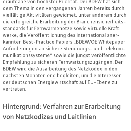
er­auf­ga­be von höchster Priorität. Der BDEW hat sich
dem Thema in den ver­gan­ge­nen Jahren bereits durch
viel­fäl­ti­ge Ak­ti­vi­tä­ten gewidmet, unter anderem durch
die er­folg­rei­che Er­ar­bei­tung der Bran­chen­si­cher­heits­
stan­dards für Fern­wär­me­net­ze sowie virtuelle Kraft­
wer­ke, die Ver­öf­fent­li­chung des in­ter­na­tio­nal an­er­
kann­ten Best-Prac­tice Papiers „BDEW/OE Whi­te­pa­per
An­for­de­run­gen an sichere Steue­rungs- und Te­le­kom­
mu­ni­ka­ti­ons­sys­te­me“ sowie die jüngst ver­öf­fent­lich­te
Emp­feh­lung zu sicheren Fern­war­tungs­zu­gän­gen. Der
BDEW wird die Aus­ar­bei­tung des Netzkodex in den
nächsten Monaten eng begleiten, um die In­ter­es­sen
der deutschen En­er­gie­wirt­schaft auf EU-Ebene zu
vertreten.
Hin­ter­grund: Verfahren zur Er­ar­bei­tung
von Netz­ko­di­zes und Leit­li­ni­en