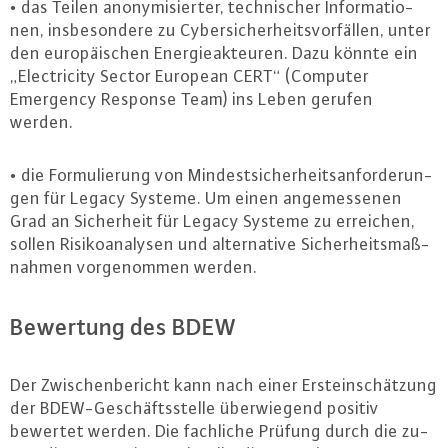
• das Teilen an­ony­mi­sier­ter, tech­ni­scher In­for­ma­tio­
nen, ins­be­son­de­re zu Cy­ber­si­cher­heits­vor­fäl­len, unter
den eu­ro­päi­schen En­er­gie­ak­teu­ren. Dazu könnte ein
„Electri­ci­ty Sector European CERT“ (Computer
Emergency Response Team) ins Leben gerufen
werden.
• die For­mu­lie­rung von Min­dest­si­cher­heits­an­for­de­run­
gen für Legacy Systeme. Um einen an­ge­mes­se­nen
Grad an Si­cher­heit für Legacy Systeme zu erreichen,
sollen Ri­si­ko­ana­ly­sen und al­ter­na­ti­ve Si­cher­heits­maß­
nah­men vor­ge­nom­men werden.
Bewertung des BDEW
Der Zwi­schen­be­richt kann nach einer Erstein­schät­zung
der BDEW-Ge­schäfts­stel­le über­wie­gend positiv
bewertet werden. Die fachliche Prüfung durch die zu­