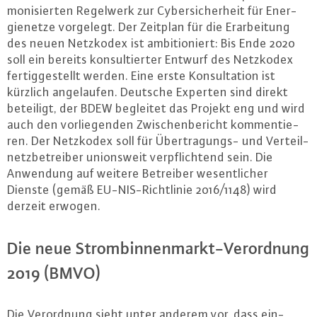
mo­ni­sier­ten Regelwerk zur Cy­ber­si­cher­heit für En­er­
gie­net­ze vorgelegt. Der Zeitplan für die Er­ar­bei­tung
des neuen Netzkodex ist am­bi­tio­niert: Bis Ende 2020
soll ein bereits kon­sul­tier­ter Entwurf des Netzkodex
fer­tig­ge­stellt werden. Eine erste Kon­sul­ta­ti­on ist
kürzlich an­ge­lau­fen. Deutsche Experten sind direkt
beteiligt, der BDEW begleitet das Projekt eng und wird
auch den vor­lie­gen­den Zwi­schen­be­richt kom­men­tie­
ren. Der Netzkodex soll für Über­tra­gungs- und Ver­teil­
netz­be­trei­ber uni­ons­weit ver­pflich­tend sein. Die
Anwendung auf weitere Betreiber we­sent­li­cher
Dienste (gemäß EU-NIS-Richt­li­nie 2016/1148) wird
derzeit erwogen.
Die neue Strom­bin­nen­markt-Ver­ord­nung
2019 (BMVO)
Die Ver­ord­nung sieht unter anderem vor, dass ein­