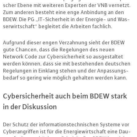
scher Ebene mit weiteren Experten der VNB vernetzt.
Zum anderen besteht eine enge Anbindung an den
BDEW. Die PG „IT-Si­cher­heit in der Energie- und Was­
ser­wirt­schaft“ begleitet die Arbeiten fachlich.
Aufgrund dieser engen Ver­zah­nung sieht der BDEW
gute Chancen, dass die Re­ge­lun­gen des neuen
Network Code zur Cy­ber­si­cher­heit so aus­ge­stal­tet
werden können, dass sie mit be­ste­hen­den deutschen
Re­ge­lun­gen in Einklang stehen und der An­pas­sungs­
be­darf so gering wie möglich gehalten werden kann.
Cy­ber­si­cher­heit auch beim BDEW stark
in der Dis­kus­si­on
Der Schutz der in­for­ma­ti­ons­tech­ni­schen Systeme vor
Cy­ber­an­grif­fen ist für die En­er­gie­wirt­schaft eine Dau­