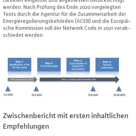
ta­tio­nen eingeholt und an­ge­mes­sen be­rück­sich­tigt
werden. Nach Prüfung des Ende 2020 vor­ge­leg­ten
Texts durch die Agentur für die Zu­sam­men­ar­beit der
En­er­gie­re­gu­lie­rungs­be­hör­den (ACER) und die Eu­ro­päi­
sche Kom­mis­si­on soll der Network Code in 2021 ver­ab­
schie­det werden.
Zwi­schen­be­richt mit ersten in­halt­li­chen
Emp­feh­lun­gen