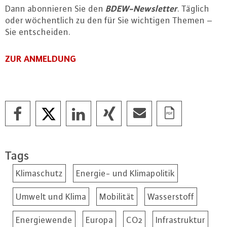
BDEW-News­let­ter
Dann abon­nie­ren Sie den
. Täglich
oder wö­chent­lich zu den für Sie wichtigen Themen –
Sie ent­schei­den.
ZUR ANMELDUNG
Tags
Klimaschutz
Energie- und Klimapolitik
Umwelt und Klima
Mobilität
Wasserstoff
Energiewende
Europa
CO2
Infrastruktur