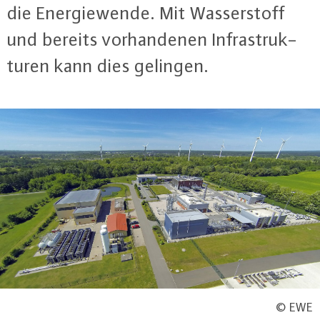
die En­er­gie­wen­de. Mit Was­ser­stoff
und bereits vor­han­de­nen In­fra­struk­
tu­ren kann dies gelingen.
© EWE