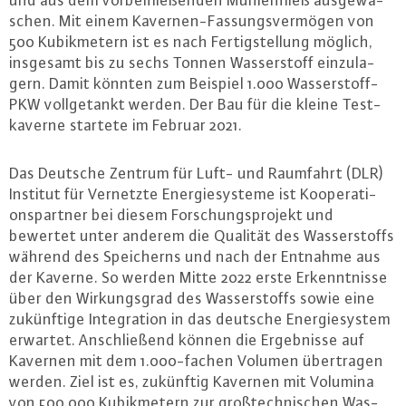
schen. Mit einem Ka­ver­nen-Fas­sungs­ver­mö­gen von
500 Ku­bik­me­tern ist es nach Fer­tig­stel­lung möglich,
insgesamt bis zu sechs Tonnen Was­ser­stoff ein­zu­la­
gern. Damit könnten zum Beispiel 1.000 Was­ser­stoff-
PKW voll­ge­tankt werden. Der Bau für die kleine Test­
ka­ver­ne startete im Februar 2021.
Das Deutsche Zentrum für Luft- und Raumfahrt (DLR)
Institut für Vernetzte En­er­gie­sys­te­me ist Ko­ope­ra­ti­
ons­part­ner bei diesem For­schungs­pro­jekt und
bewertet unter anderem die Qualität des Was­ser­stoffs
während des Spei­cherns und nach der Entnahme aus
der Kaverne. So werden Mitte 2022 erste Er­kennt­nis­se
über den Wir­kungs­grad des Was­ser­stoffs sowie eine
zu­künf­ti­ge In­te­gra­ti­on in das deutsche En­er­gie­sys­tem
erwartet. An­schlie­ßend können die Er­geb­nis­se auf
Kavernen mit dem 1.000-fa­chen Volumen über­tra­gen
werden. Ziel ist es, zukünftig Kavernen mit Volumina
von 500.000 Ku­bik­me­tern zur groß­tech­ni­schen Was­