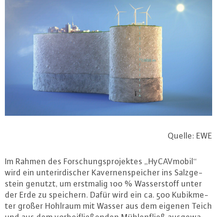
Quelle: EWE
Im Rahmen des For­schungs­pro­jek­tes „Hy­CAV­mo­bil“
wird ein un­ter­ir­di­scher Ka­ver­nen­spei­cher ins Salz­ge­
stein genutzt, um erstmalig 100 % Was­ser­stoff unter
der Erde zu speichern. Dafür wird ein ca. 500 Ku­bik­me­
ter großer Hohlraum mit Wasser aus dem eigenen Teich
und aus dem vor­bei­flie­ßen­den Müh­len­fließ aus­ge­wa­