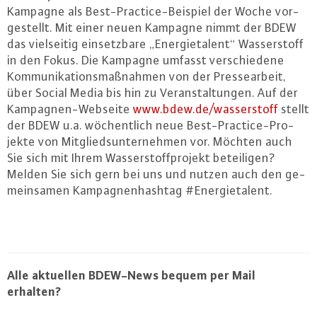
Kam­pa­gne als Best-Prac­tice-Bei­spiel der Woche vor­
ge­stellt. Mit einer neuen Kampagne nimmt der BDEW
das viel­sei­tig ein­setz­ba­re „En­er­gie­ta­lent“ Was­ser­stoff
in den Fokus. Die Kampagne umfasst ver­schie­de­ne
Kom­mu­ni­ka­ti­ons­maß­nah­men von der Pres­se­ar­beit,
über Social Media bis hin zu Ver­an­stal­tun­gen. Auf der
Kam­pa­gnen-Web­sei­te
www.​bdew.​de/​wasserstoff
stellt
der BDEW u.a. wö­chent­lich neue Best-Prac­tice-Pro­
jek­te von Mit­glieds­un­ter­neh­men vor. Möchten auch
Sie sich mit Ihrem Was­ser­stoff­pro­jekt be­tei­li­gen?
Melden Sie sich gern bei uns und nutzen auch den ge­
mein­sa­men Kam­pa­gnen­hash­tag #En­er­gie­ta­lent.
Alle aktuellen BDEW-News bequem per Mail
erhalten?