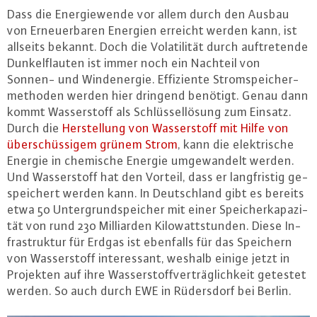
Dass die En­er­gie­wen­de vor allem durch den Ausbau
von Er­neu­er­ba­ren Energien erreicht werden kann, ist
allseits bekannt. Doch die Vo­la­ti­li­tät durch auf­tre­ten­de
Dun­kel­flau­ten ist immer noch ein Nachteil von
Sonnen- und Wind­ener­gie. Ef­fi­zi­en­te Strom­spei­cher­
me­tho­den werden hier dringend benötigt. Genau dann
kommt Was­ser­stoff als Schlüs­sel­lö­sung zum Einsatz.
Durch die
Her­stel­lung von Was­ser­stoff mit Hilfe von
über­schüs­si­gem grünem Strom
, kann die elek­tri­sche
Energie in chemische Energie um­ge­wan­delt werden.
Und Was­ser­stoff hat den Vorteil, dass er lang­fris­tig ge­
spei­chert werden kann. In Deutsch­land gibt es bereits
etwa 50 Un­ter­grund­spei­cher mit einer Spei­cher­ka­pa­zi­
tät von rund 230 Mil­li­ar­den Ki­lo­watt­stun­den. Diese In­
fra­struk­tur für Erdgas ist ebenfalls für das Speichern
von Was­ser­stoff in­ter­es­sant, weshalb einige jetzt in
Projekten auf ihre Was­ser­stoff­ver­träg­lich­keit getestet
werden. So auch durch EWE in Rü­ders­dorf bei Berlin.