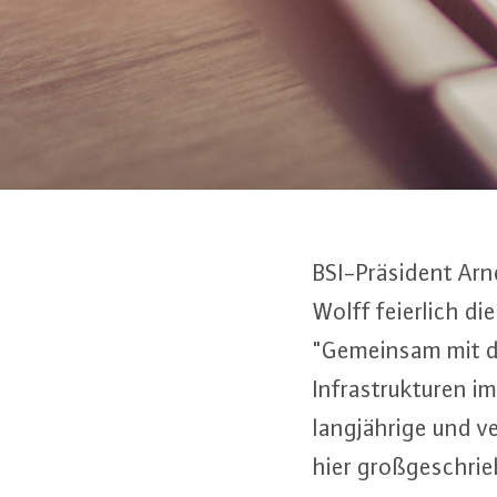
BSI-Prä­si­dent Ar
Wolff feierlich di
"Gemeinsam mit dem
In­fra­struk­tu­ren 
lang­jäh­ri­ge und v
hier groß­ge­schrie