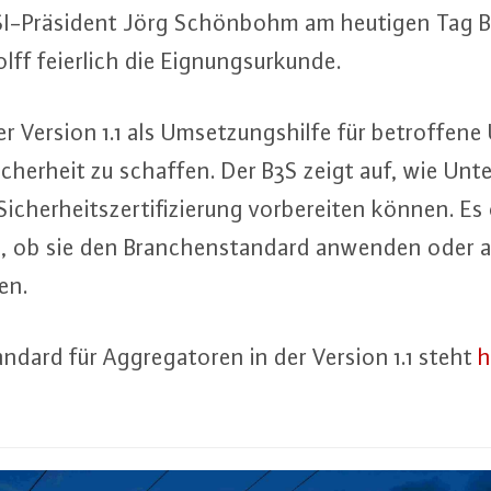
I-Prä­si­dent Jörg Schönbohm am heutigen Tag BD
olff feierlich die Eig­nungs­ur­kun­de.
r Version 1.1 als Um­set­zungs­hil­fe für be­trof­fe­n
­cher­heit zu schaffen. Der B3S zeigt auf, wie Un­t
 Si­cher­heits­zer­ti­fi­zie­rung vor­be­rei­ten können. 
n, ob sie den Bran­chen­stan­dard anwenden oder
en.
an­dard für Ag­gre­ga­to­ren in der Version 1.1 steht
h