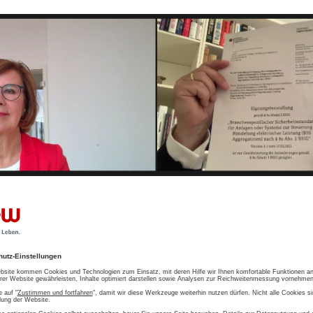
ort in der Version 1.1 durch Betreiber Kri­ti­scher In
pril 2023 her­an­ge­zo­gen werden als Nachweis der
s­an­for­de­run­gen nach § 8a Absatz 1 BSI-Ge­setz.
e­ga­to­ren oder auch virtuelle Kraft­wer­ke mit ein