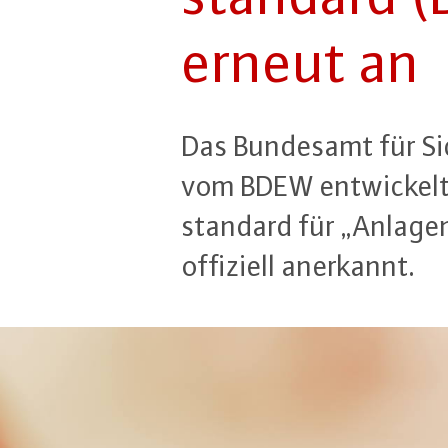
erneut an
Das Bundesamt für Si­ch
vom BDEW ent­wi­ckel­te
stan­dard für „Anlage
offiziell anerkannt.