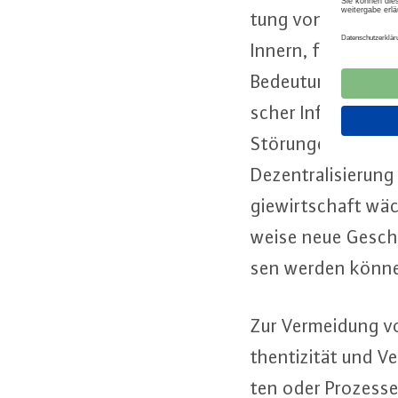
tung von mehr als 
Innern, für Bau und
Bedeutung für das G
scher In­fra­struk­
Störungen der öf­f
De­zen­tra­li­sie­ru
gie­wirt­schaft wäc
wei­se neue Ge­schäf
sen werden könn
Zur Ver­mei­dung vo
then­ti­zi­tät und V
ten oder Prozesse, d