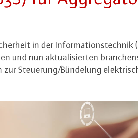
er­heit in der In­for­ma­ti­ons­tech­nik
n und nun ak­tua­li­sier­ten bran­chen­s
n zur Steuerung/Bündelung elek­tri­sc