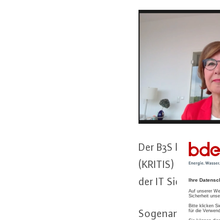
Der B3S kann ab sof
(KRITIS) bis zum A
der IT Si­cher­heit
So­ge­nann­te Ag­gr