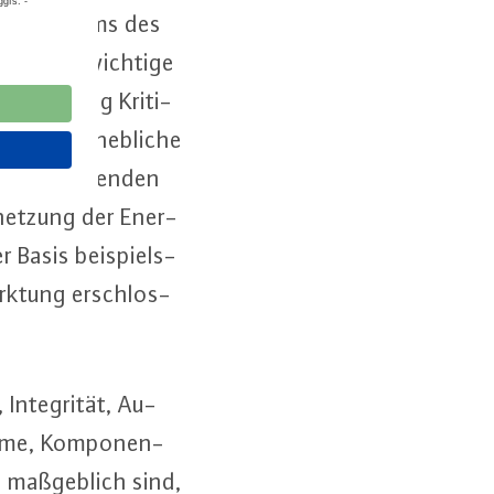
is­te­ri­ums des
, die eine wichtige
äch­ti­gung Kri­ti­
se und er­heb­li­che
er zu­neh­men­den
­net­zung der En­er­
r Basis bei­spiels­
ark­tung er­schlos­
n­te­gri­tät, Au­
ysteme, Kom­po­nen­
n maß­geb­lich sind,