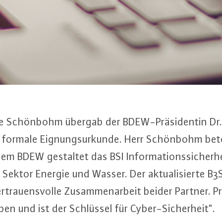
ne Schönbohm übergab der BDEW-Prä­si­den­tin Dr. 
e formale Eig­nungs­ur­kun­de. Herr Schönbohm be
 BDEW gestaltet das BSI In­for­ma­ti­ons­si­cher­he
im Sektor Energie und Wasser. Der ak­tua­li­sier­te B3S
er­trau­ens­vol­le Zu­sam­men­ar­beit beider Partner. Pr
­ben und ist der Schlüssel für Cy­ber-Si­cher­heit".