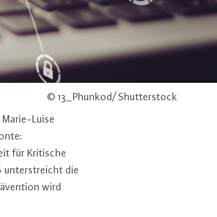
© 13_Phunkod/ Shutterstock
Ma­rie-Lui­se
tonte:
it für Kritische
 un­ter­streicht die
ä­ven­ti­on wird