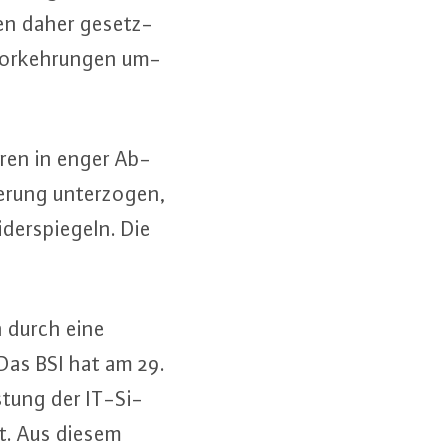
­ren daher ge­setz­
 Vor­keh­run­gen um­
o­ren in enger Ab­
­rung un­ter­zo­gen,
­der­spie­geln. Die
n durch eine
. Das BSI hat am 29.
­tung der IT-Si­
llt. Aus diesem