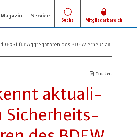
Magazin
Service
Suche
Mitgliederbereich
rd (B3S) für Aggregatoren des BDEW erneut an
Drucken
ennt ak­tua­li­
n Si­cher­heits­
to­ren des BDEW