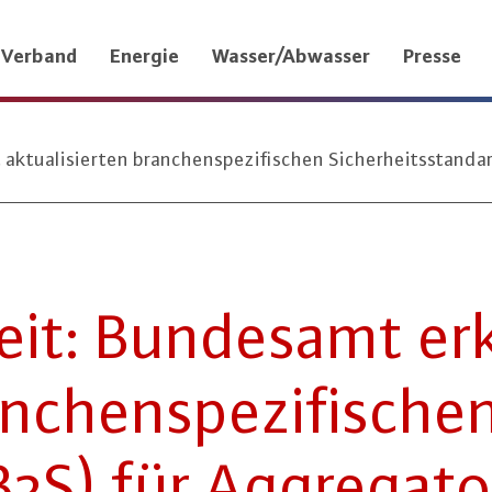
Verband
Energie
Wasser/Abwasser
Presse
 aktualisierten branchenspezifischen Sicherheitsstanda
heit: Bundesamt erk
n­chen­spe­zi­fi­sche
B3S) für Ag­gre­ga­