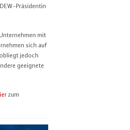
EW-Prä­si­den­tin
e Un­ter­neh­men mit
er­neh­men sich auf
Es obliegt jedoch
 andere geeignete
ier
zum