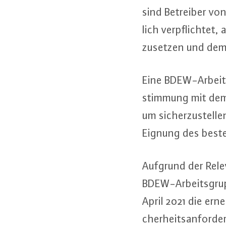
sind Betreiber von 
lich ver­pflich­tet,
zu­set­zen und dem
Eine BDEW-Ar­beits­
stim­mung mit dem B
um si­cher­zu­stel­
Eignung des be­ste
Aufgrund der Relev
BDEW-Ar­beits­grup­
April 2021 die ern
cher­heits­an­for­d