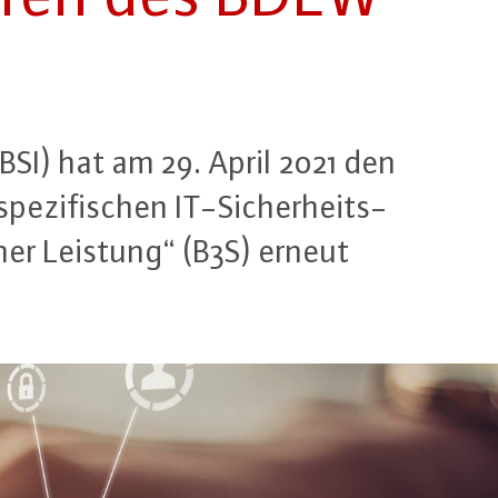
 (BSI) hat am 29. April 2021 den
pe­zi­fi­schen IT-Si­cher­heits­
her Leistung“ (B3S) erneut