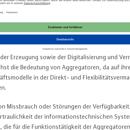
420 MW zählen gemäß Ver­ord­nung des Bun­des­mi­n
 Heimat (BMI) zu den Kri­ti­schen In­fra­struk­tu­ren
e­mein­we­sen haben. Ein Ausfall oder die Be­ein­tr
tu­ren könnte nach­hal­tig wirkende Ver­sor­gungs­päs­
ent­li­chen Si­cher­heit zur Folge haben. Im Zuge d
ng der Erzeugung sowie der Di­gi­ta­li­sie­rung und Ver
hst die Bedeutung von Ag­gre­ga­to­ren, da auf ihre
ts­mo­del­le in der Direkt- und Fle­xi­bi­li­täts­ver­m
en.
n Miss­brauch oder Störungen der Ver­füg­bar­keit, I
er­trau­lich­keit der in­for­ma­ti­ons­tech­ni­schen S
ie für die Funk­ti­ons­tä­tig­keit der Ag­gre­ga­to­re