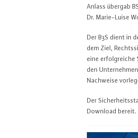
Anlass übergab BS
Dr. Ma­rie-Lui­se W
Der B3S dient in de
dem Ziel, Rechts­si
eine er­folg­rei­che
den Un­ter­neh­me
Nachweise vorleg
Der Si­cher­heits­st
Download bereit.