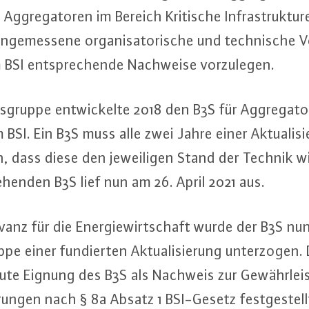
Ag­gre­ga­to­ren im Bereich Kritische In­fra­struk­tu
 an­ge­mes­se­ne or­ga­ni­sa­to­ri­sche und tech­ni­sche
 BSI ent­spre­chen­de Nachweise vor­zu­le­gen.
grup­pe ent­wi­ckel­te 2018 den B3S für Ag­gre­ga­t
SI. Ein B3S muss alle zwei Jahre einer Ak­tua­li­sie
len, dass diese den je­wei­li­gen Stand der Technik wi
­hen­den B3S lief nun am 26. April 2021 aus.
anz für die En­er­gie­wirt­schaft wurde der B3S nu
pe einer fun­dier­ten Ak­tua­li­sie­rung un­ter­zo­gen
eute Eignung des B3S als Nachweis zur Ge­währ­leis
e­run­gen nach § 8a Absatz 1 BSI-Ge­setz fest­ge­ste