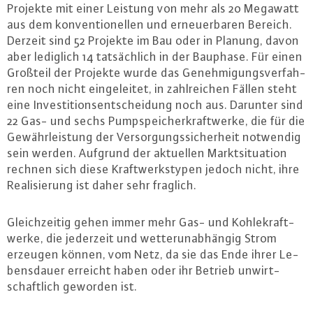
Projekte mit einer Leistung von mehr als 20 Megawatt
aus dem kon­ven­tio­nel­len und er­neu­er­ba­ren Bereich.
Derzeit sind 52 Projekte im Bau oder in Planung, davon
aber lediglich 14 tat­säch­lich in der Bauphase. Für einen
Großteil der Projekte wurde das Ge­neh­mi­gungs­ver­fah­
ren noch nicht ein­ge­lei­tet, in zahl­rei­chen Fällen steht
eine In­ves­ti­ti­ons­ent­schei­dung noch aus. Darunter sind
22 Gas- und sechs Pump­spei­cher­kraft­wer­ke, die für die
Ge­währ­leis­tung der Ver­sor­gungs­si­cher­heit notwendig
sein werden. Aufgrund der aktuellen Markt­si­tua­ti­on
rechnen sich diese Kraft­werk­s­ty­pen jedoch nicht, ihre
Rea­li­sie­rung ist daher sehr fraglich.
Gleich­zei­tig gehen immer mehr Gas- und Koh­le­kraft­
wer­ke, die jederzeit und wet­ter­un­ab­hän­gig Strom
erzeugen können, vom Netz, da sie das Ende ihrer Le­
bens­dau­er erreicht haben oder ihr Betrieb un­wirt­
schaft­lich geworden ist.