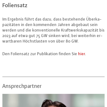
Fo­li­en­satz
Im Ergebnis führt das dazu, dass be­ste­hen­de Über­ka­
pa­zi­tä­ten in den kommenden Jahren abgebaut sein
werden und die kon­ven­tio­nel­le Kraft­werks­ka­pa­zi­tät bis
2023 auf etwa gut 75 GW sinken wird, bei weiterhin er­
wart­ba­ren Höchst­las­ten von über 80 GW.
Den Fo­li­en­satz zur Pu­bli­ka­ti­on finden Sie
hier
.
Ansprechpartner