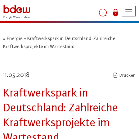
Tog
nav
Energie
Kraftwerkspark in Deutschland: Zahlreiche
Kraftwerksprojekte im Wartestand
11.05.2018
Drucken
Kraft­werks­park in
Deutsch­land: Zahl­rei­che
Kraft­werks­pro­jek­te im
War­te­stand