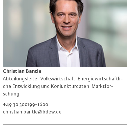
Christian Bantle
Ab­tei­lungs­lei­ter Volks­wirt­schaft; En­er­gie­wirt­schaft­li­
che Ent­wick­lung und Kon­junk­tur­da­ten; Markt­for­
schung
+49 30 300199-1600
christian.​bantle@​bdew.​de