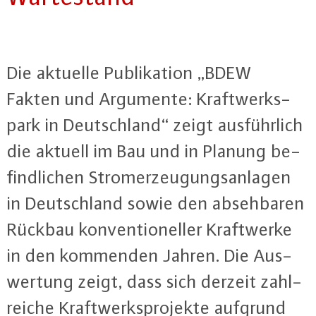
Die aktuelle Pu­bli­ka­ti­on „BDEW
Fakten und Argumente: Kraft­werks­
park in Deutsch­land“ zeigt aus­führ­lich
die aktuell im Bau und in Planung be­
find­li­chen Strom­er­zeu­gungs­an­la­gen
in Deutsch­land sowie den ab­seh­ba­ren
Rückbau kon­ven­tio­nel­ler Kraft­wer­ke
in den kommenden Jahren. Die Aus­
wer­tung zeigt, dass sich derzeit zahl­
rei­che Kraft­werks­pro­jek­te aufgrund