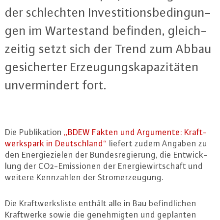
der schlech­ten In­ves­ti­ti­ons­be­din­gun­
gen im War­te­stand befinden, gleich­
zei­tig setzt sich der Trend zum Abbau
ge­si­cher­ter Er­zeu­gungs­ka­pa­zi­tä­ten
un­ver­min­dert fort.
Die Pu­bli­ka­ti­on
„BDEW Fakten und Argumente: Kraft­
werks­park in Deutsch­land“
liefert zudem Angaben zu
den En­er­gie­zie­len der Bun­des­re­gie­rung, die Ent­wick­
lung der CO2-Emis­sio­nen der En­er­gie­wirt­schaft und
weitere Kenn­zah­len der Strom­er­zeu­gung.
Die Kraft­werks­lis­te enthält alle in Bau be­find­li­chen
Kraft­wer­ke sowie die ge­neh­mig­ten und geplanten