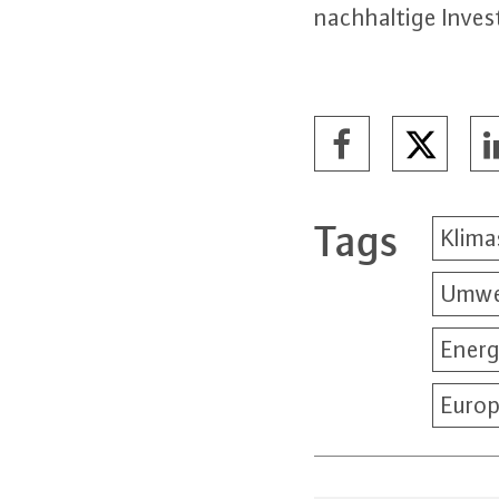
nach­hal­ti­ge In­ves­
Tags
Klima
Umwel
Energ
Euro