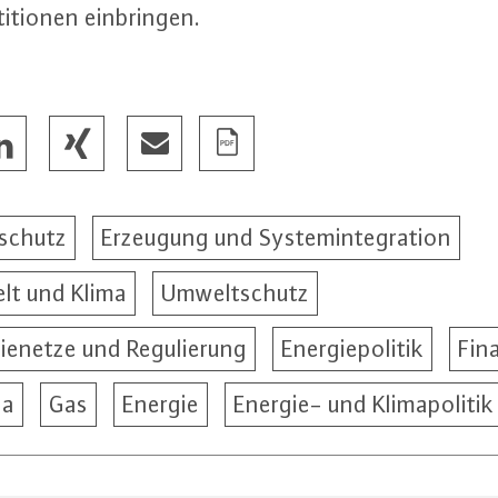
ti­tio­nen ein­brin­gen.
schutz
Erzeugung und Systemintegration
t und Klima
Umweltschutz
ienetze und Regulierung
Energiepolitik
Fin
pa
Gas
Energie
Energie- und Klimapolitik