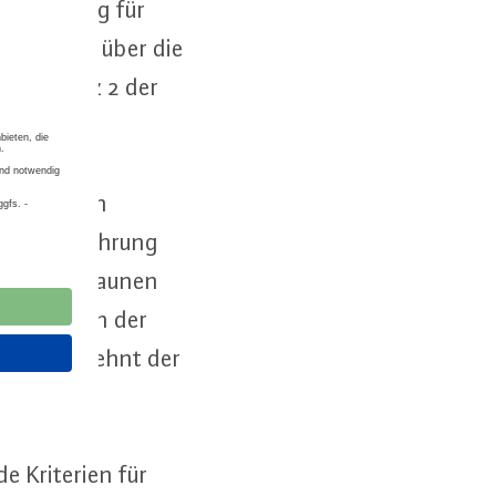
i­fi­zie­rung für
ra­struk­tur über die
l 10 Absatz 2 der
rüng­li­chen
 die Ein­füh­rung
g einer „braunen
 die sich in der
den. Daher lehnt der
de Kriterien für