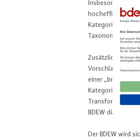
Ins­be­son­de­re emp
hoch­ef­fi­zi­en­te 
Kategorie der so­ge
Ta­xo­no­mie-Ver­o
Zu­sätz­lich betont
Vorschlag der Kom­
einer „braunen Ka
Kategorie“ hätte w
Trans­for­ma­ti­on 
BDEW die Ein­füh­r
Der BDEW wird sich