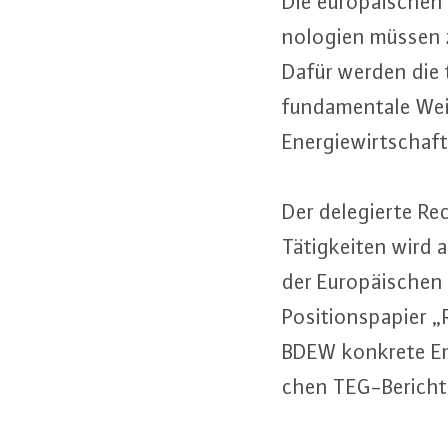
Die eu­ro­päi­schen
no­lo­gi­en müssen z
Dafür werden die te
fun­da­men­ta­le W
En­er­gie­wirt­scha
Der de­le­gier­te Re
Tä­tig­kei­ten wir
der Eu­ro­päi­sche
Po­si­ti­ons­pa­pie
BDEW konkrete Emp­
chen TEG-Be­richt