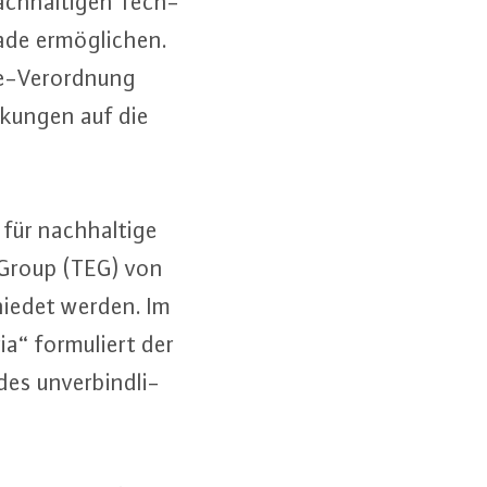
ach­hal­ti­gen Tech­
­de er­mög­li­chen.
mie-Ver­ord­nung
­kun­gen auf die
 für nach­hal­ti­ge
t Group (TEG) von
hie­det werden. Im
ia“ for­mu­liert der
s un­ver­bind­li­