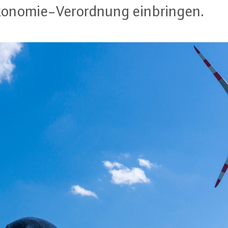
­no­mie-Ver­ord­nung ein­brin­gen.