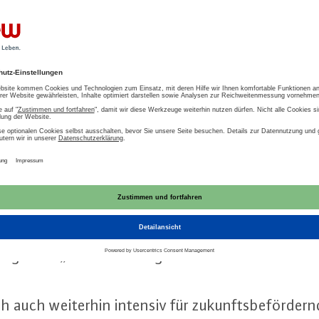
fiehlt der BDEW Kriterien für die nach­hal­ti­ge Klas­s
Gas­kraft­wer­ke sowie KWK-An­la­gen und die Gas­in­f
­nann­ten „Über­gangs­ak­ti­vi­tä­ten“ gemäß Artike
rd­nung.
 der BDEW, dass die positive Aus­rich­tung im ur­sp
mis­si­on zur Ta­xo­no­mie-Ver­ord­nung nicht durch
tegorie“ behindert werden sollte. Die Ein­füh­run
eit­rei­chen­de negative Folgen für Un­ter­neh­men,
hin zu nach­hal­ti­ge­ren Ge­schäfts­mo­del­len befin
ung einer „braunen Kategorie“ strikt ab.
 auch weiterhin intensiv für zu­kunfts­be­för­dern­