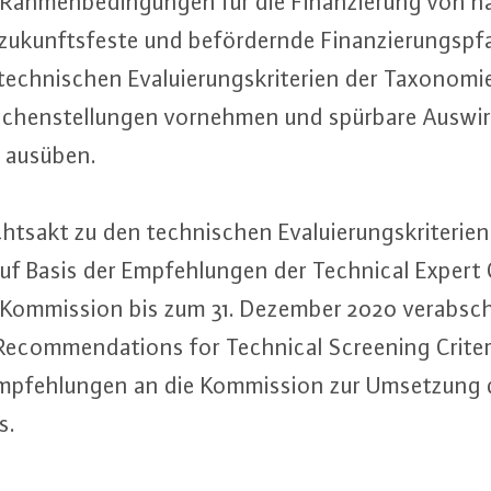
 Rah­men­be­din­gun­gen für die Fi­nan­zie­rung von n
u­kunfts­fes­te und be­för­dern­de Fi­nan­zie­rungs­pfa
ch­ni­schen Eva­lu­ie­rungs­kri­te­ri­en der Ta­xo­no­
ei­chen­stel­lun­gen vornehmen und spürbare Aus­wir
ft ausüben.
chtsakt zu den tech­ni­schen Eva­lu­ie­rungs­kri­te­ri­en
d auf Basis der Emp­feh­lun­gen der Technical Exper
n Kom­mis­si­on bis zum 31. Dezember 2020 ver­ab­sc
r „Re­com­men­da­ti­ons for Technical Screening Criter
feh­lun­gen an die Kom­mis­si­on zur Umsetzung de
s.