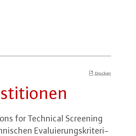
Drucken
­ti­tio­nen
i­ons for Technical Screening
schen Eva­lu­ie­rungs­kri­te­ri­