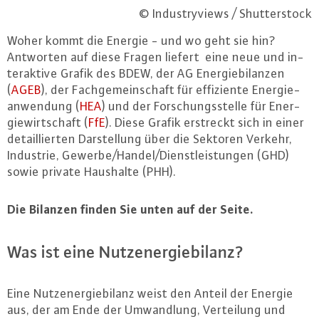
© Industryviews / Shutterstock
Woher kommt die Energie - und wo geht sie hin?
Antworten auf diese Fragen liefert eine neue und in­
ter­ak­ti­ve Grafik des BDEW, der AG En­er­gie­bi­lan­zen
(
AGEB
), der Fach­ge­mein­schaft für ef­fi­zi­en­te En­er­gie­
an­wen­dung (
HEA
) und der For­schungs­stel­le für En­er­
gie­wirt­schaft (
FfE
). Diese Grafik erstreckt sich in einer
de­tail­lier­ten Dar­stel­lung über die Sektoren Verkehr,
Industrie, Gewerbe/Handel/Dienst­leis­tun­gen (GHD)
sowie private Haushalte (PHH).
Die Bilanzen finden Sie unten auf der Seite.
Was ist eine Nut­zen­er­gie­bi­lanz?
Eine Nut­zen­er­gie­bi­lanz weist den Anteil der Energie
aus, der am Ende der Um­wand­lung, Ver­tei­lung und