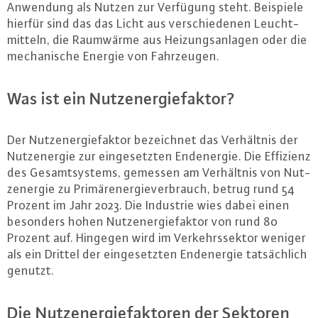
Anwendung als Nutzen zur Verfügung steht. Beispiele
hierfür sind das das Licht aus ver­schie­de­nen Leucht­
mit­teln, die Raumwärme aus Hei­zungs­an­la­gen oder die
me­cha­ni­sche Energie von Fahr­zeu­gen.
Was ist ein Nut­zen­er­gief­ak­tor?
Der Nut­zen­er­gief­ak­tor be­zeich­net das Ver­hält­nis der
Nut­zen­er­gie zur ein­ge­setz­ten End­ener­gie. Die Effizienz
des Ge­samt­sys­tems, gemessen am Ver­hält­nis von Nut­
zen­er­gie zu Pri­mär­ener­gie­ver­brauch, betrug rund 54
Prozent im Jahr 2023. Die Industrie wies dabei einen
besonders hohen Nut­zen­er­gief­ak­tor von rund 80
Prozent auf. Hingegen wird im Ver­kehrs­sek­tor weniger
als ein Drittel der ein­ge­setz­ten End­ener­gie tat­säch­lich
genutzt.
Die Nut­zen­er­gief­ak­to­ren der Sektoren