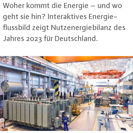
Woher kommt die Energie – und wo
geht sie hin? In­ter­ak­ti­ves En­er­gie­
fluss­bild zeigt Nut­zen­er­gie­bi­lanz des
Jahres 2023 für Deutsch­land.