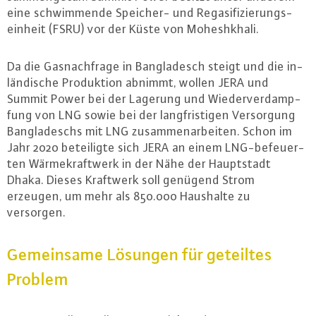
eine schwim­men­de Speicher- und Re­gasi­fi­zie­rungs­
ein­heit (FSRU) vor der Küste von Mo­heshkha­li.
Da die Gas­nach­fra­ge in Ban­gla­desch steigt und die in­
län­di­sche Pro­duk­ti­on abnimmt, wollen JERA und
Summit Power bei der Lagerung und Wie­der­ver­damp­
fung von LNG sowie bei der lang­fris­ti­gen Ver­sor­gung
Ban­gla­deschs mit LNG zu­sam­men­ar­bei­ten. Schon im
Jahr 2020 be­tei­lig­te sich JERA an einem LNG-be­feu­er­
ten Wär­me­kraft­werk in der Nähe der Haupt­stadt
Dhaka. Dieses Kraftwerk soll genügend Strom
erzeugen, um mehr als 850.000 Haushalte zu
versorgen.
Ge­mein­sa­me Lösungen für geteiltes
Problem