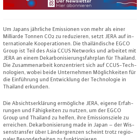
Um Japans jährliche Emis­sio­nen von mehr als einer
Milliarde Tonnen CO2 zu re­du­zie­ren, setzt JERA auf in­
ter­na­tio­na­le Ko­ope­ra­tio­nen. Die thai­län­di­sche EGCO
Group ist Teil des Asia CCUS Networks und arbeitet mit
JERA an einem Dekar­bo­ni­sie­rungs­fahr­plan für Thailand.
Die Zu­sam­men­ar­beit kon­zen­triert sich auf CCUS-Tech­
no­lo­gi­en, wobei beide Un­ter­neh­men Mög­lich­kei­ten für
die Ein­füh­rung und Ent­wick­lung der Tech­no­lo­gie in
Thailand erkunden.
Die Ab­sichts­er­klä­rung er­mög­li­che JERA, eigene Er­fah­
run­gen und Fä­hig­kei­ten zu nutzen, um der EGCO
Group und Thailand zu helfen, ihre Emis­si­ons­zie­le zu
erreichen. Dekar­bo­ni­sie­rung made in Japan – der Wis­
sens­trans­fer über Län­der­gren­zen scheint trotz re­gio­
na­ler Be­son­der­hei­ten zu funk­tio­nie­ren.