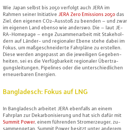
Wie Japan selbst bis 2050 verfolgt auch JERA im
Rahmen seiner In­itia­ti­ve
JERA Zero Emissions 2050
das
Ziel, den eigenen CO2-Aus­stoß zu beenden – und zwar
im eigenen Land ebenso wie anderswo. Die – laut JE­
RA-Home­page – enge Zu­sam­men­ar­beit mit Sta­ke­hol­
dern auf Länder- und re­gio­na­ler Ebene stehe dabei im
Fokus, um maß­ge­schnei­der­te Fahrpläne zu erstellen.
Diese werden angepasst an die je­wei­li­gen Ge­ge­ben­
hei­ten, sei es die Ver­füg­bar­keit re­gio­na­ler Über­tra­
gungs­lei­tun­gen, Pipelines oder die un­ter­schied­li­chen
er­neu­er­ba­ren Energien.
Ban­gla­desch: Fokus auf LNG
In Ban­gla­desch arbeitet JERA ebenfalls an einem
Fahrplan zur Dekar­bo­ni­sie­rung und hat sich dafür mit
Summit Power
, einem führenden Strom­er­zeu­ger, zu­
sam­men­ge­tan. Summit Power besitzt unter anderem