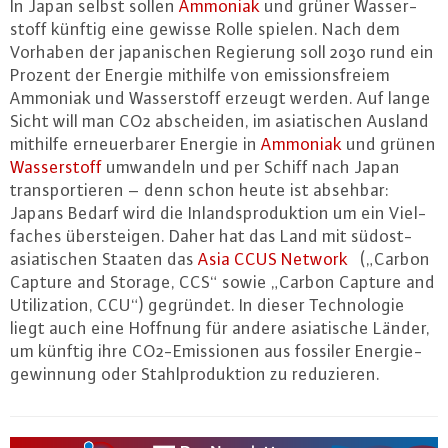
In Japan selbst sollen
Ammoniak
und grüner Was­ser­
stoff künftig eine gewisse Rolle spielen. Nach dem
Vorhaben der ja­pa­ni­schen Regierung soll 2030 rund ein
Prozent der Energie mithilfe von emis­si­ons­frei­em
Ammoniak und Was­ser­stoff erzeugt werden. Auf lange
Sicht will man CO2 ab­schei­den, im asia­ti­schen Ausland
mithilfe er­neu­er­ba­rer Energie in
Ammoniak
und grünen
Was­ser­stoff
umwandeln und per Schiff nach Japan
trans­por­tie­ren – denn schon heute ist absehbar:
Japans Bedarf wird die In­lands­pro­duk­ti­on um ein Viel­
fa­ches über­stei­gen. Daher hat das Land mit süd­ost­
asia­ti­schen Staaten das
Asia CCUS Network
(„Carbon
Capture and Storage, CCS“ sowie „Carbon Capture and
Uti­liza­t­i­on, CCU“) gegründet. In dieser Tech­no­lo­gie
liegt auch eine Hoffnung für andere asia­ti­sche Länder,
um künftig ihre CO2-Emis­sio­nen aus fossiler En­er­gie­
ge­win­nung oder Stahl­pro­duk­ti­on zu re­du­zie­ren.