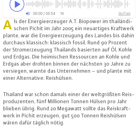
00
:
00
/
05
:
54
BotTalk
1X
A
ls der En­er­gie­er­zeu­ger A.T. Biopower im thai­län­di­
schen Pichit im Jahr 2005 ein neu­ar­ti­ges Kraftwerk
plante, war die En­er­gie­er­zeu­gung des Landes bis dahin
durchaus klassisch: klassisch fossil. Rund 90 Prozent
der Strom­er­zeu­gung Thailands basierten auf Öl, Kohle
und Erdgas. Die hei­mi­schen Res­sour­cen an Kohle und
Erdgas aber drohten binnen der nächsten 30 Jahre zu
versiegen, warnte das Un­ter­neh­men – und plante mit
einer Al­ter­na­ti­ve: Reis­hül­sen.
Thailand war schon damals einer der welt­größ­ten Reis­
pro­du­zen­ten, fünf Millionen Tonnen Hülsen pro Jahr
blieben übrig. Rund 20 Megawatt sollte das Reis­kraft­
werk in Pichit erzeugen, gut 500 Tonnen Reis­hül­sen
wären dafür täglich nötig.