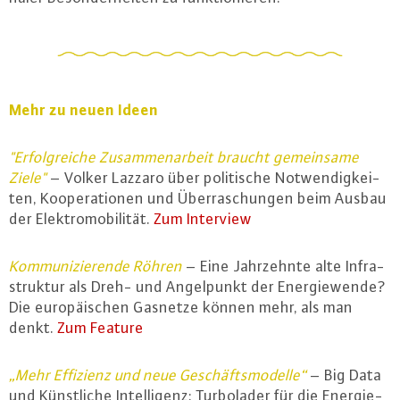
Mehr zu neuen Ideen
"Er­folg­rei­che Zu­sam­men­ar­beit braucht ge­mein­sa­me
Ziele"
– Volker Lazzaro über po­li­ti­sche Not­wen­dig­kei­
ten, Ko­ope­ra­tio­nen und Über­ra­schun­gen beim Ausbau
der Elek­tro­mo­bi­li­tät.
Zum Interview
Kom­mu­ni­zie­ren­de Röhren
– Eine Jahr­zehn­te alte In­fra­
struk­tur als Dreh- und An­gel­punkt der En­er­gie­wen­de?
Die eu­ro­päi­schen Gasnetze können mehr, als man
denkt.
Zum Feature
„Mehr Effizienz und neue Ge­schäfts­mo­del­le“
– Big Data
und Künst­li­che In­tel­li­genz: Tur­bo­la­der für die En­er­gie­