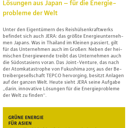
Lösungen aus Japan – für die En­er­gie­
pro­ble­me der Welt
Unter den Ei­gen­tü­mern des Reis­hül­sen­kraft­werks
befindet sich auch JERA: das größte En­er­gie­un­ter­neh­
men Japans. Was in Thailand im Kleinen passiert, gilt
für das Un­ter­neh­men auch im Großen: Neben der hei­
mi­schen En­er­gie­wen­de treibt das Un­ter­neh­men auch
die Süd­ost­asi­ens voran. Das Joint-Ven­ture, das nach
der Atom­ka­ta­stro­phe von Fukushima 2015 aus der Be­
trei­ber­ge­sell­schaft TEPCO her­vor­ging, besitzt Anlagen
auf der ganzen Welt. Heute sieht JERA seine Aufgabe
„darin, in­no­va­ti­ve Lösungen für die En­er­gie­pro­ble­me
der Welt zu finden“.