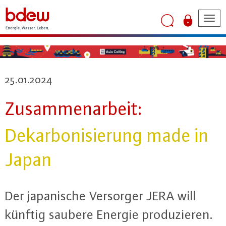
Tog
nav
25.01.2024
Zu­sam­men­ar­beit:
Dekar­bo­ni­sie­rung made in
Japan
Der ja­pa­ni­sche Versorger JERA will
künftig saubere Energie pro­du­zie­ren.