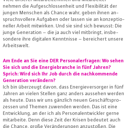
nehmen die Auf­ge­schlos­sen­heit und Fle­xi­bi­li­tät der
jungen Menschen als Chance wahr, geben ihnen an­
spruchs­vol­le­re Aufgaben oder lassen sie an kon­zep­tio­
nel­ler Arbeit mitwirken. Und sie sind sich bewusst: Die
junge Ge­ne­ra­ti­on – die ja auch viel mitbringt, ins­be­
son­de­re ihre digitalen Kennt­nis­se – be­rei­chert unsere
Ar­beits­welt.
Am Ende an Sie eine DER Per­so­naler­fra­gen: Wo sehen
Sie sich und die En­er­gie­bran­che in fünf Jahren?
Sprich: Wird sich Ihr Job durch die nach­kom­men­de
Ge­ne­ra­ti­on verändern?
Ich bin überzeugt davon, dass En­er­gie­ver­sor­ger in fünf
Jahren an vielen Stellen ganz anders aussehen werden
als heute. Dass wir uns gänzlich neuen Ge­schäfts­pro­
zes­sen und Themen zuwenden werden. Das ist eine
Ent­wick­lung, an der ich als Per­so­nal­ent­wick­ler gerne
mit­ar­bei­te. Denn diese Zeit der Krisen bedeutet auch
die Chance, große Ver­än­de­run­gen an­zu­sto­ßen. Die