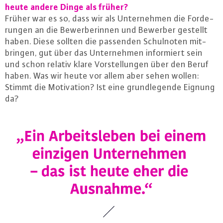
heute andere Dinge als früher?
Früher war es so, dass wir als Un­ter­neh­men die For­de­
run­gen an die Be­wer­be­rin­nen und Bewerber gestellt
haben. Diese sollten die passenden Schul­no­ten mit­
brin­gen, gut über das Un­ter­neh­men in­for­miert sein
und schon relativ klare Vor­stel­lun­gen über den Beruf
haben. Was wir heute vor allem aber sehen wollen:
Stimmt die Mo­ti­va­ti­on? Ist eine grund­le­gen­de Eignung
da?