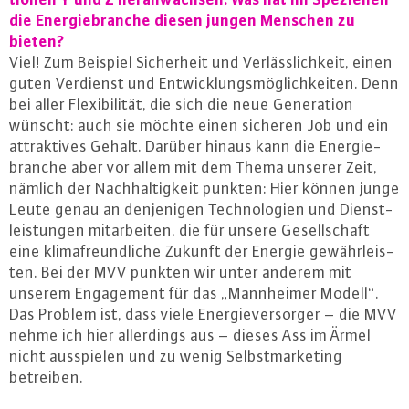
die En­er­gie­bran­che diesen jungen Menschen zu
bieten?
Viel! Zum Beispiel Si­cher­heit und Ver­läss­lich­keit, einen
guten Verdienst und Ent­wick­lungs­mög­lich­kei­ten. Denn
bei aller Fle­xi­bi­li­tät, die sich die neue Ge­ne­ra­ti­on
wünscht: auch sie möchte einen sicheren Job und ein
at­trak­ti­ves Gehalt. Darüber hinaus kann die En­er­gie­
bran­che aber vor allem mit dem Thema unserer Zeit,
nämlich der Nach­hal­tig­keit punkten: Hier können junge
Leute genau an den­je­ni­gen Tech­no­lo­gi­en und Dienst­
leis­tun­gen mit­ar­bei­ten, die für unsere Ge­sell­schaft
eine kli­ma­freund­li­che Zukunft der Energie ge­währ­leis­
ten. Bei der MVV punkten wir unter anderem mit
unserem En­ga­ge­ment für das „Mann­hei­mer Modell“.
Das Problem ist, dass viele En­er­gie­ver­sor­ger – die MVV
nehme ich hier al­ler­dings aus – dieses Ass im Ärmel
nicht aus­spie­len und zu wenig Selbst­mar­ke­ting
betreiben.