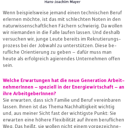
Wenn bei­spiels­wei­se jemand einen tech­ni­schen Beruf
erlernen möchte, ist das mit schlech­ten Noten in den
na­tur­wis­sen­schaft­li­chen Fächern schwierig. Da wollen
wir niemanden in die Falle laufen lassen. Und deshalb
versuchen wir, junge Leute bereits im Re­kru­tie­rungs­
pro­zess bei der Jobwahl zu un­ter­stüt­zen. Diese be­
ruf­li­che Ori­en­tie­rung zu geben – dafür muss man
heute als er­folg­reich agie­ren­des Un­ter­neh­men offen
sein.
Welche Er­war­tun­gen hat die neue Ge­ne­ra­ti­on Ar­beit­
neh­me­rIn­nen – speziell in der En­er­gie­wirt­schaft – an
ihre Ar­beit­ge­be­rIn­nen?
Sie erwarten, dass sich Familie und Beruf ver­ein­ba­ren
lassen. Ihnen ist das Thema Nach­hal­tig­keit wichtig
und, aus meiner Sicht fast der wich­tigs­te Punkt: Sie
erwarten eine höhere Fle­xi­bi­li­tät auf ihrem be­ruf­li­chen
Weg. Das heißt, sie wollen nicht einem vor­ge­zeich­ne­