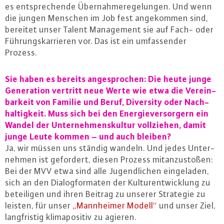
es ent­spre­chen­de Über­nah­me­re­ge­lun­gen. Und wenn
die jungen Menschen im Job fest an­ge­kom­men sind,
bereitet unser Talent Ma­nage­ment sie auf Fach- oder
Füh­rungs­kar­rie­ren vor. Das ist ein um­fas­sen­der
Prozess.
Sie haben es bereits an­ge­spro­chen: Die heute junge
Ge­ne­ra­ti­on vertritt neue Werte wie etwa die Ver­ein­
bar­keit von Familie und Beruf, Diversity oder Nach­
hal­tig­keit. Muss sich bei den En­er­gie­ver­sor­gern ein
Wandel der Un­ter­neh­mens­kul­tur voll­zie­hen, damit
junge Leute kommen – und auch bleiben?
Ja, wir müssen uns ständig wandeln. Und jedes Un­ter­
neh­men ist gefordert, diesen Prozess mit­an­zu­sto­ßen:
Bei der MVV etwa sind alle Ju­gend­li­chen ein­ge­la­den,
sich an den Dia­log­for­ma­ten der Kul­tur­ent­wick­lung zu
be­tei­li­gen und ihren Beitrag zu unserer Strategie zu
leisten, für unser
„Mann­hei­mer Modell“
und unser Ziel,
lang­fris­tig kli­ma­po­si­tiv zu agieren.