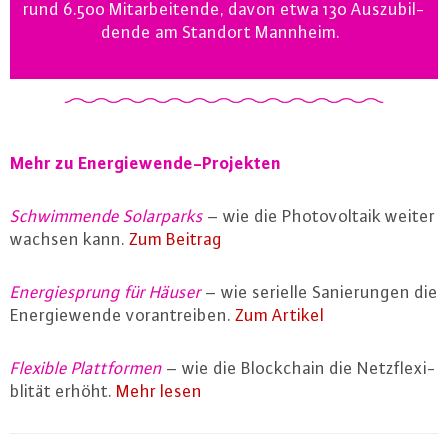
rund 6.500 Mit­ar­bei­ten­de, davon etwa 130 Aus­zu­bil­
den­de am Standort Mannheim.
Mehr zu En­er­gie­wen­de-Pro­jek­ten
Schwim­men­de So­lar­parks
– wie die Pho­to­vol­ta­ik weiter
wachsen kann.
Zum Beitrag
En­er­gie­sprung für Häuser
– wie serielle Sa­nie­run­gen die
En­er­gie­wen­de vor­an­trei­ben.
Zum Artikel
Flexible Platt­for­men
– wie die Block­chain die Netz­fle­xi­
bli­tät erhöht.
Mehr lesen