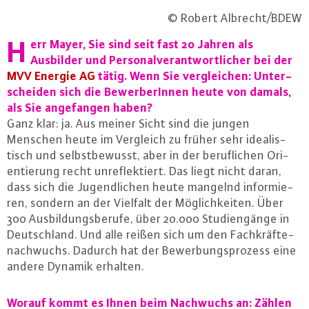
© Robert Albrecht/BDEW
H
err Mayer, Sie sind seit fast 20 Jahren als
Ausbilder und Per­so­nal­ver­ant­wort­li­cher bei der
MVV Energie AG
tätig. Wenn Sie ver­glei­chen: Un­ter­
schei­den sich die Be­wer­be­rIn­nen heute von damals,
als Sie an­ge­fan­gen haben?
Ganz klar: ja. Aus meiner Sicht sind die jungen
Menschen heute im Vergleich zu früher sehr idea­lis­
tisch und selbst­be­wusst, aber in der be­ruf­li­chen Ori­
en­tie­rung recht un­re­flek­tiert. Das liegt nicht daran,
dass sich die Ju­gend­li­chen heute mangelnd in­for­mie­
ren, sondern an der Vielfalt der Mög­lich­kei­ten. Über
300 Aus­bil­dungs­be­ru­fe, über 20.000 Stu­di­en­gän­ge in
Deutsch­land. Und alle reißen sich um den Fach­kräf­te­
nach­wuchs. Dadurch hat der Be­wer­bungs­pro­zess eine
andere Dynamik erhalten.
Worauf kommt es Ihnen beim Nachwuchs an: Zählen