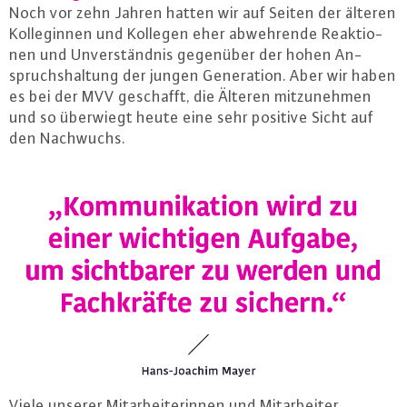
Noch vor zehn Jahren hatten wir auf Seiten der älteren
Kol­le­gin­nen und Kollegen eher ab­weh­ren­de Re­ak­tio­
nen und Un­ver­ständ­nis gegenüber der hohen An­
spruchs­hal­tung der jungen Ge­ne­ra­ti­on. Aber wir haben
es bei der MVV geschafft, die Älteren mit­zu­neh­men
und so überwiegt heute eine sehr positive Sicht auf
den Nachwuchs.
Viele unserer Mit­ar­bei­te­rin­nen und Mit­ar­bei­ter