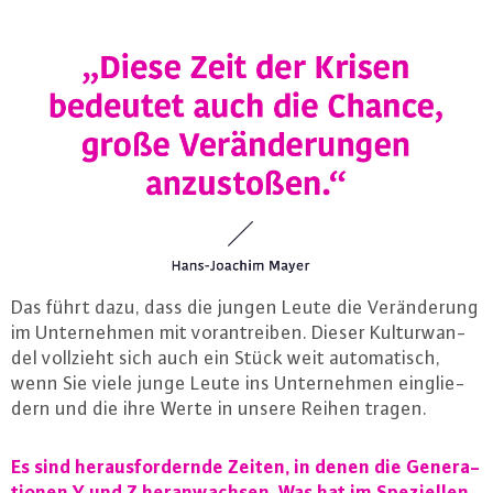
Das führt dazu, dass die jungen Leute die Ver­än­de­rung
im Un­ter­neh­men mit vor­an­trei­ben. Dieser Kul­tur­wan­
del vollzieht sich auch ein Stück weit au­to­ma­tisch,
wenn Sie viele junge Leute ins Un­ter­neh­men ein­glie­
dern und die ihre Werte in unsere Reihen tragen.
Es sind her­aus­for­dern­de Zeiten, in denen die Ge­ne­ra­
tio­nen Y und Z her­an­wach­sen. Was hat im Spe­zi­el­len