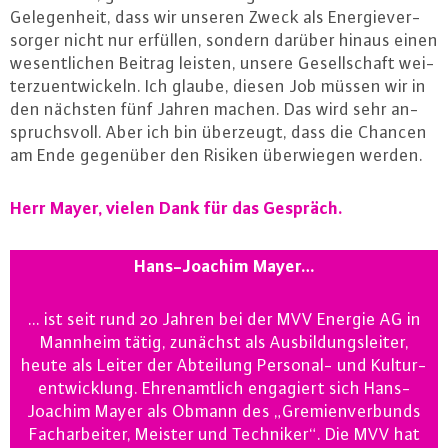
Ge­le­gen­heit, dass wir unseren Zweck als En­er­gie­ver­
sor­ger nicht nur erfüllen, sondern darüber hinaus einen
we­sent­li­chen Beitrag leisten, unsere Ge­sell­schaft wei­
ter­zu­ent­wi­ckeln. Ich glaube, diesen Job müssen wir in
den nächsten fünf Jahren machen. Das wird sehr an­
spruchs­voll. Aber ich bin überzeugt, dass die Chancen
am Ende gegenüber den Risiken über­wie­gen werden.
Herr Mayer, vielen Dank für das Gespräch.
Hans-Joa­chim Mayer…
… ist seit rund 20 Jahren bei der MVV Energie AG in
Mannheim tätig, zunächst als Aus­bil­dungs­lei­ter,
heute als Leiter der Abteilung Personal- und Kul­tur­
ent­wick­lung. Eh­ren­amt­lich engagiert sich Hans-
Joa­chim Mayer als Obmann des „Gre­mi­en­ver­bunds
Fach­ar­bei­ter, Meister und Techniker“. Die MVV hat