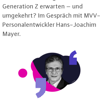
Ge­ne­ra­ti­on Z erwarten – und
umgekehrt? Im Gespräch mit MVV-
Per­so­nal­ent­wick­ler Hans-Joa­chim
Mayer.