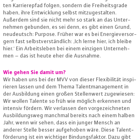
ten Kar­rie­re­pfad folgen, sondern die Frei­heits­gra­de
haben, ihre Ent­wick­lung selbst mit­zu­ge­stal­ten.
Außerdem sind sie nicht mehr so stark an das Un­ter­
neh­men gebunden, es sei denn, es gibt einen Grund,
neu­deutsch: Purpose. Früher war es bei En­er­gie­ver­sor­
gern fast selbst­ver­ständ­lich: ‚Ich lerne hier, ich bleibe
hier.‘ Ein Ar­beits­le­ben bei einem einzigen Un­ter­neh­
men – das ist heute eher die Ausnahme.
Wie gehen Sie damit um?
Wir haben uns bei der MVV von dieser Fle­xi­bi­li­tät in­spi­
rie­ren lassen und dem Thema Ta­lent­ma­nage­ment in
der Aus­bil­dung einen großen Stel­len­wert zu­ge­wie­sen:
Wir wollen Talente so früh wie möglich erkennen und
intensiv fördern. Wir verlassen den vor­ge­zeich­ne­ten
Aus­bil­dungs­weg manchmal bereits nach einem halben
Jahr, wenn wir sehen, dass ein junger Mensch an
anderer Stelle besser auf­ge­ho­ben wäre. Diese Ta­lent­
för­de­rung ist ein wichtiger Bin­dungs­fak­tor. Dazu gibt