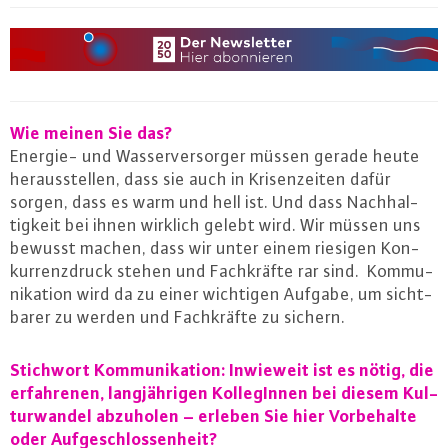
Wie meinen Sie das?
Energie- und Was­ser­ver­sor­ger müssen gerade heute
her­aus­stel­len, dass sie auch in Kri­sen­zei­ten dafür
sorgen, dass es warm und hell ist. Und dass Nach­hal­
tig­keit bei ihnen wirklich gelebt wird. Wir müssen uns
bewusst machen, dass wir unter einem riesigen Kon­
kur­renz­druck stehen und Fach­kräf­te rar sind. Kom­mu­
ni­ka­ti­on wird da zu einer wichtigen Aufgabe, um sicht­
ba­rer zu werden und Fach­kräf­te zu sichern.
Stichwort Kom­mu­ni­ka­ti­on: Inwieweit ist es nötig, die
er­fah­re­nen, lang­jäh­ri­gen Kol­le­gIn­nen bei diesem Kul­
tur­wan­del abzuholen – erleben Sie hier Vor­be­hal­te
oder Auf­ge­schlos­sen­heit?