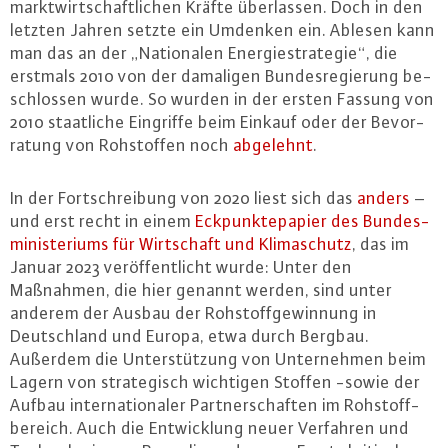
markt­wirt­schaft­li­chen Kräfte über­las­sen. Doch in den
letzten Jahren setzte ein Umdenken ein. Ablesen kann
man das an der „Na­tio­na­len En­er­gie­stra­te­gie“, die
erstmals 2010 von der damaligen Bun­des­re­gie­rung be­
schlos­sen wurde. So wurden in der ersten Fassung von
2010 staat­li­che Eingriffe beim Einkauf oder der Be­vor­
ra­tung von Roh­stof­fen noch
abgelehnt
.
In der Fort­schrei­bung von 2020 liest sich das
anders
–
und erst recht in einem
Eck­punk­te­pa­pier des Bun­des­
mi­nis­te­ri­ums für Wirt­schaft und Kli­ma­schutz
, das im
Januar 2023 ver­öf­fent­licht wurde: Unter den
Maßnahmen, die hier genannt werden, sind unter
anderem der Ausbau der Roh­stoff­ge­win­nung in
Deutsch­land und Europa, etwa durch Bergbau.
Außerdem die Un­ter­stüt­zung von Un­ter­neh­men beim
Lagern von stra­te­gisch wichtigen Stoffen -sowie der
Aufbau in­ter­na­tio­na­ler Part­ner­schaf­ten im Roh­stoff­
be­reich. Auch die Ent­wick­lung neuer Verfahren und