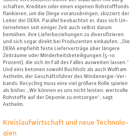
schaf­ten, Krediten oder einen eigenen Roh­stoff­fonds
flan­kie­ren, um die Dinge vor­an­zu­brin­gen, skizziert der
Leiter der DERA. Parallel be­ob­ach­tet er, dass sich Un­
ter­neh­men seit einiger Zeit auch selbst darum
bemühen, ihre Lie­fer­be­zie­hun­gen zu di­ver­si­fi­zie­ren
und sich sogar direkt bei Pro­du­zen­ten einkaufen. „Die
DERA empfiehlt feste Lie­fer­ver­trä­ge über längere
Zeiträume oder Min­der­heits­be­tei­li­gun­gen (5-10
Prozent), die sich im Fall des Falles ausweiten lassen.“
Und eins betonen sowohl Buchholz als auch Wolfram
Axthelm, der Ge­schäfts­füh­rer des Wind­ener­gie-Ver­
bands: Recycling muss eine viel größere Rolle spielen
als bisher. „Wir können es uns nicht leisten, wertvolle
Rohstoffe auf der Deponie zu entsorgen“, sagt
Axthelm.
Kreis­lauf­wirt­schaft und neue Tech­no­lo­
gi­en