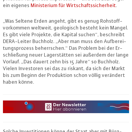
ein eigenes
Mi­nis­te­ri­um für Wirt­schafts­si­cher­heit
.
„Was Seltene Erden angeht, gibt es genug Roh­stoff­
vor­kom­men weltweit, geo­lo­gisch besteht kein Mangel.
Es gibt viele Projekte, die Kapital suchen“, be­schreibt
DE­RA-Lei­ter Buchholz. „Aber man muss den Auf­be­rei­
tungs­pro­zess be­herr­schen.“ Das Problem bei der Er­
schlie­ßung neuer La­ger­stät­ten sei außerdem der lange
Vorlauf. „Das dauert zehn bis 15 Jahre“ so Buchholz.
Vielen In­ves­to­ren sei das zu riskant, da sich der Markt
bis zum Beginn der Pro­duk­ti­on schon völlig verändert
haben könne.
Solche In­ves­ti­tio­nen könne der Staat aber mit Bürg­