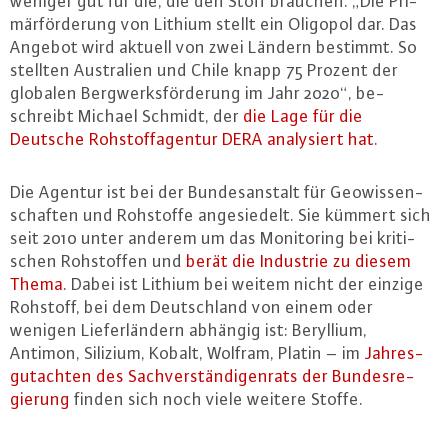
weniger gut für die, die den Stoff brauchen. „Die Pri­
mär­för­de­rung von Lithium stellt ein Oligopol dar. Das
Angebot wird aktuell von zwei Ländern bestimmt. So
stellten Aus­tra­li­en und Chile knapp 75 Prozent der
globalen Berg­werks­för­de­rung im Jahr 2020“, be­
schreibt Michael Schmidt, der
die Lage für die
Deutsche Roh­stoff­agen­tur DERA ana­ly­siert hat
.
Die Agentur ist bei der Bun­des­an­stalt für Geo­wis­sen­
schaf­ten und Rohstoffe an­ge­sie­delt. Sie kümmert sich
seit 2010 unter anderem um das Mo­ni­to­ring bei kri­ti­
schen Roh­stof­fen und
berät die Industrie zu diesem
Thema
. Dabei ist Lithium bei weitem nicht der einzige
Rohstoff, bei dem Deutsch­land von einem oder
wenigen Lie­fer­län­dern abhängig ist: Beryllium,
Antimon, Silizium, Kobalt, Wolfram, Platin – im
Jah­res­
gut­ach­ten des Sach­ver­stän­di­gen­rats der Bun­des­re­
gie­rung
finden sich noch viele weitere Stoffe.