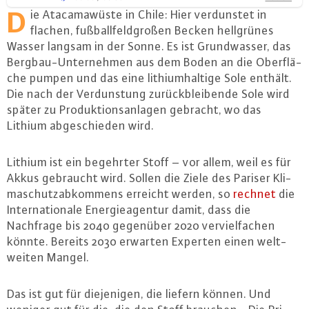
D
ie Ata­ca­ma­wüs­te in Chile: Hier ver­duns­tet in
flachen, fuß­ball­feld­gro­ßen Becken hell­grü­nes
Wasser langsam in der Sonne. Es ist Grund­was­ser, das
Berg­bau-Un­ter­neh­men aus dem Boden an die Ober­flä­
che pumpen und das eine li­thi­um­hal­ti­ge Sole enthält.
Die nach der Ver­duns­tung zu­rück­blei­ben­de Sole wird
später zu Pro­duk­ti­ons­an­la­gen gebracht, wo das
Lithium ab­ge­schie­den wird.
Lithium ist ein begehrter Stoff – vor allem, weil es für
Akkus gebraucht wird. Sollen die Ziele des Pariser Kli­
ma­schutz­ab­kom­mens erreicht werden, so
rechnet
die
In­ter­na­tio­na­le En­er­gie­agen­tur damit, dass die
Nachfrage bis 2040 gegenüber 2020 ver­viel­fa­chen
könnte. Bereits 2030 erwarten Experten einen welt­
wei­ten Mangel.
Das ist gut für die­je­ni­gen, die liefern können. Und