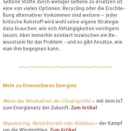
Seltene Stoffe durch weniger seltene zu ersetzen ist
eine von vielen Optionen. Recycling oder die Er­schlie­
ßung al­ter­na­ti­ver Vorkommen sind weitere – jeder
kritische Rohstoff wird wohl seine eigene Strategie
dazu brauchen, wie sich Ab­hän­gig­kei­ten ver­rin­gern
lassen. Aber immerhin existiert in­zwi­schen ein Be­
wusst­sein für das Problem - und es gibt Ansätze, wie
man ihm begegnen kann.
Mehr zu Er­neu­er­ba­ren Energien
Wenn das Windrad mit der Cloud spricht
– mit dem IoT
zum En­er­gie­netz der Zukunft.
Zum Artikel
Re­power­ing, Wei­ter­be­trieb oder Rückbau
– der Kampf
um die Wind­müh­len.
Zum Artikel