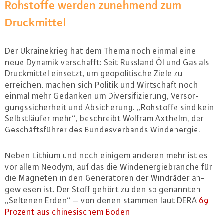
Rohstoffe werden zunehmend zum
Druck­mit­tel
Der Ukrai­ne­krieg hat dem Thema noch einmal eine
neue Dynamik ver­schafft: Seit Russland Öl und Gas als
Druck­mit­tel einsetzt, um geo­po­li­ti­sche Ziele zu
erreichen, machen sich Politik und Wirt­schaft noch
einmal mehr Gedanken um Di­ver­si­fi­zie­rung, Ver­sor­
gungs­si­cher­heit und Ab­si­che­rung. „Rohstoffe sind kein
Selbst­läu­fer mehr“, be­schreibt Wolfram Axthelm, der
Ge­schäfts­füh­rer des Bun­des­ver­bands Wind­ener­gie.
Neben Lithium und noch einigem anderen mehr ist es
vor allem Neodym, auf das die Wind­ener­gie­bran­che für
die Magneten in den Ge­ne­ra­to­ren der Windräder an­
ge­wie­sen ist. Der Stoff gehört zu den so genannten
„Seltenen Erden“ – von denen stammen laut DERA
69
Prozent aus chi­ne­si­schem Boden
.