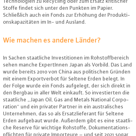
Tech­no­lo­gi­en zu Recycling oder zum Ersatz kri­ti­scher
Stoffe findet sich unter den Punkten im Papier.
Schließ­lich auch ein Fonds zur Erhöhung der Pro­duk­ti­
ons­ka­pa­zi­tä­ten im In- und Ausland.
Wie machen es andere Länder?
In Sachen staat­li­che In­ves­ti­tio­nen im Roh­stoff­be­reich
sehen manche Ex­per­tIn­nen Japan als Vorbild. Das Land
wurde bereits 2010 von China aus po­li­ti­schen Gründen
mit einem Ex­port­ver­bot für Seltene Erden belegt. In
der Folge wurde ein Fonds aufgelegt, der sich direkt in
den Bergbau in aller Welt einkauft. So in­ves­tier­ten die
staat­li­che „Japan Oil, Gas and Metals National Cor­po­
ra­ti­on“ und ein privater Partner in ein aus­tra­li­sches
Un­ter­neh­men, das so als Er­satz­lie­fe­rant für Seltene
Erden aufgebaut wurde. Außerdem gibt es eine staat­li­
che Reserve für wichtige Rohstoffe, Do­ku­men­ta­ti­ons­
pflich­ten für private Im­por­teu­re – und seit 2021 sogar