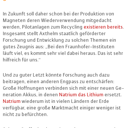
In Zukunft soll daher schon bei der Pro­duk­ti­on von
Magneten deren Wie­der­ver­wen­dung mit­ge­dacht
werden, Pi­lot­an­la­gen zum Recycling
exis­tie­ren bereits
.
Insgesamt stellt Axthelm staatlich ge­för­der­ter
Forschung und Ent­wick­lung zu solchen Themen ein
gutes Zeugnis aus: „Bei den Fraun­ho­fer-In­sti­tu­ten
läuft viel, es kommt sehr viel dabei heraus. Das ist sehr
hilfreich für uns.“
Und zu guter Letzt könnte Forschung auch dazu
beitragen, einen anderen Engpass zu ent­schär­fen:
Große Hoff­nun­gen verbinden sich mit einer neuen Ge­
ne­ra­ti­on Akkus, in denen
Natrium das Lithium
ersetzt.
Natrium
wiederum ist in vielen Ländern der Erde
verfügbar, eine große Markt­macht einiger weniger ist
nicht zu be­fürch­ten.