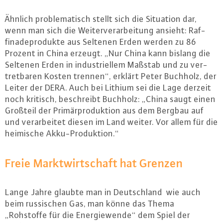
Ähnlich pro­ble­ma­tisch stellt sich die Situation dar,
wenn man sich die Wei­ter­ver­ar­bei­tung ansieht: Raf­
fina­de­pro­duk­te aus Seltenen Erden werden zu 86
Prozent in China erzeugt. „Nur China kann bislang die
Seltenen Erden in in­dus­tri­el­lem Maßstab und zu ver­
tret­ba­ren Kosten trennen“, erklärt Peter Buchholz, der
Leiter der DERA. Auch bei Lithium sei die Lage derzeit
noch kritisch, be­schreibt Buchholz: „China saugt einen
Großteil der Pri­mär­pro­duk­ti­on aus dem Bergbau auf
und ver­ar­bei­tet diesen im Land weiter. Vor allem für die
heimische Ak­ku-Pro­duk­ti­on.“
Freie Markt­wirt­schaft hat Grenzen
Lange Jahre glaubte man in Deutsch­land wie auch
beim rus­si­schen Gas, man könne das Thema
„Rohstoffe für die En­er­gie­wen­de“ dem Spiel der