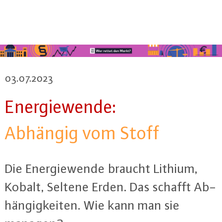
03.07.2023
En­er­gie­wen­de:
Abhängig vom Stoff
Die En­er­gie­wen­de braucht Lithium,
Kobalt, Seltene Erden. Das schafft Ab­
hän­gig­kei­ten. Wie kann man sie