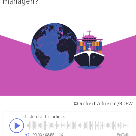
managen?
© Robert Albrecht/BDEW
Listen to this article:
00
:
00
/
08
:
55
BotTalk
1X