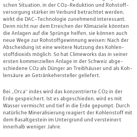
schen Situation, in der CO2-Re­duk­ti­on und Roh­stoff­
ver­sor­gung stärker im Verbund be­trach­tet werden,
wirkt die DAC-Tech­no­lo­gie zunehmend in­ter­es­sant.
Denn nicht nur dem Erreichen der Kli­ma­zie­le könnten
die Anlagen auf die Sprünge helfen, sie können auch
neue Wege zur Roh­stoff­ge­win­nung weisen: Nach der
Ab­schei­dung ist eine weitere Nutzung des Koh­len­
stoff­di­oxids möglich. So hat Clime­works das in seiner
ersten kom­mer­zi­el­len Anlage in der Schweiz ab­ge­
schie­de­ne CO2 als Dünger an Treib­häu­ser und als Koh­
len­säu­re an Ge­trän­ke­her­stel­ler geliefert.
Bei „Orca“ indes wird das kon­zen­trier­te CO2 in der
Erde ge­spei­chert. Ist es ab­ge­schie­den, wird es mit
Wasser vermischt und tief in die Erde gepumpt. Durch
na­tür­li­che Mi­ne­ra­li­sie­rung reagiert der Koh­len­stoff mit
dem Ba­salt­ge­stein im Un­ter­grund und ver­stei­nert
innerhalb weniger Jahre.