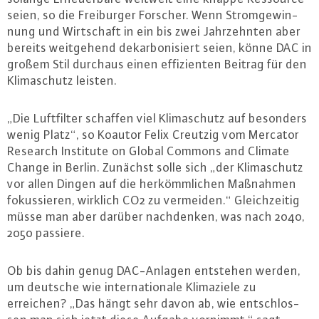
seien, so die Frei­bur­ger Forscher. Wenn Strom­ge­win­
nung und Wirt­schaft in ein bis zwei Jahr­zehn­ten aber
bereits weit­ge­hend dekar­bo­ni­siert seien, könne DAC in
großem Stil durchaus einen ef­fi­zi­en­ten Beitrag für den
Kli­ma­schutz leisten.
„Die Luft­fil­ter schaffen viel Kli­ma­schutz auf besonders
wenig Platz“, so Koautor Felix Creutzig vom Mercator
Research Institute on Global Commons and Climate
Change in Berlin. Zunächst solle sich „der Kli­ma­schutz
vor allen Dingen auf die her­kömm­li­chen Maßnahmen
fo­kus­sie­ren, wirklich CO2 zu vermeiden.“ Gleich­zei­tig
müsse man aber darüber nach­den­ken, was nach 2040,
2050 passiere.
Ob bis dahin genug DAC-An­la­gen entstehen werden,
um deutsche wie in­ter­na­tio­na­le Kli­ma­zie­le zu
erreichen? „Das hängt sehr davon ab, wie ent­schlos­