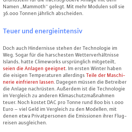
Namen „Mammoth“ gelegt. Mit mehr Modulen soll sie
36.000 Tonnen jährlich ab­schei­den.
Teuer und en­er­gie­in­ten­siv
Doch auch Hin­der­nis­se stehen der Tech­no­lo­gie im
Weg. Sogar für die har­sches­ten Wet­ter­ver­hält­nis­se
Islands, hatte Clime­works ur­sprüng­lich mit­ge­teilt,
seien die Anlagen geeignet
. Im ersten Winter haben
die eisigen Tem­pe­ra­tu­ren al­ler­dings
Teile der Ma­schi­
ne­rie ein­frie­ren lassen
. Dagegen müssen die Betreiber
die Anlage nach­rüs­ten. Außerdem ist die Tech­no­lo­gie
im Vergleich zu anderen Kli­ma­schutz­maß­nah­men
teuer. Noch kostet DAC pro Tonne rund 800 bis 1.000
Euro – viel Geld im Vergleich zu den Modellen, mit
denen etwa Pri­vat­per­so­nen die Emis­sio­nen ihrer Flug­
rei­sen aus­glei­chen.