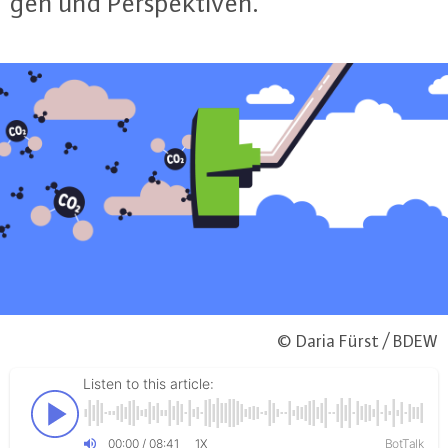
gen und Per­spek­ti­ven.
© Daria Fürst / BDEW
Listen to this article:
00
:
00
/
08
:
41
BotTalk
1X