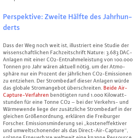
Per­spek­ti­ve: Zweite Hälfte des Jahr­hun­
derts
Dass der Weg noch weit ist, il­lus­triert eine Studie der
wis­sen­schaft­li­chen Fach­zeit­schrift Nature: 3.683 DAC-
An­la­gen mit einer CO2-Ent­nah­me­leis­tung von 100.000
Tonnen pro Jahr wären aktuell nötig, um der At­mo­
sphä­re nur ein Prozent der jähr­li­chen CO2-Emis­sio­nen
zu entziehen. Der Strom­be­darf dieser Anlagen würde
das globale Strom­an­ge­bot über­schrei­ten.
Beide Air-
Cap­tu­re-Ver­fah­ren
be­nö­tig­ten rund 1.000 Ki­lo­watt­
stun­den für eine Tonne CO2 – bei der Verkehrs- und
Wär­me­wen­de liege der zu­sätz­li­che Strom­be­darf in der
gleichen Grö­ßen­ord­nung, erklären die Frei­bur­ger
Forscher. Emis­si­ons­min­de­rung sei „kos­ten­ef­fek­ti­ver
und um­welt­scho­nen­der als das Di­rect-Air-Cap­tu­re“,
solange Er­neu­er­ba­re weltweit eine knappe Ressource