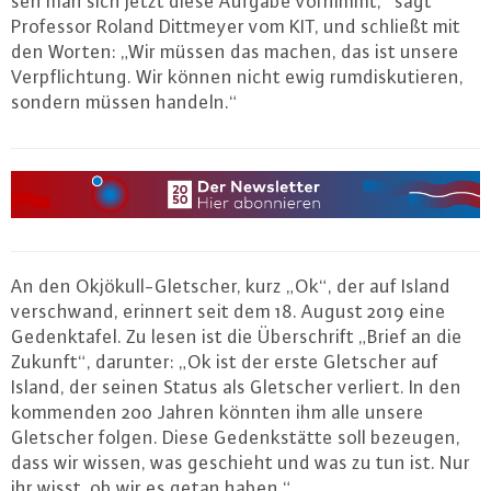
sen man sich jetzt diese Aufgabe vornimmt,“ sagt
Professor Roland Dittmeyer vom KIT, und schließt mit
den Worten: „Wir müssen das machen, das ist unsere
Ver­pflich­tung. Wir können nicht ewig rum­dis­ku­tie­ren,
sondern müssen handeln.“
An den Ok­jökull-Glet­scher, kurz „Ok“, der auf Island
ver­schwand, erinnert seit dem 18. August 2019 eine
Ge­denk­ta­fel. Zu lesen ist die Über­schrift „Brief an die
Zukunft“, darunter: „Ok ist der erste Gletscher auf
Island, der seinen Status als Gletscher verliert. In den
kommenden 200 Jahren könnten ihm alle unsere
Gletscher folgen. Diese Ge­denk­stät­te soll bezeugen,
dass wir wissen, was geschieht und was zu tun ist. Nur
ihr wisst, ob wir es getan haben.“