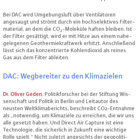
Bei DAC wird Um­ge­bungs­luft über Ven­ti­la­to­ren
angesaugt und strömt durch ein hoch­s­e­lek­ti­ves Fil­ter­
ma­te­ri­al, an dem die CO₂-Moleküle haften bleiben. Ist
der Filter gesättigt, wird er mit Hitze aus einem na­he­
ge­le­ge­nen Geo­ther­mie­kraft­werk erhitzt. An­schlie­ßend
lässt sich das kon­zen­trier­te Koh­len­di­oxid als reines
Gas aus dem Filter ableiten.
DAC: Weg­be­rei­ter zu den Kli­ma­zie­len
Dr. Oliver Geden
, Po­li­tik­for­scher bei der Stiftung Wis­
sen­schaft und Politik in Berlin und Leitautor des
neusten Welt­kli­ma­be­richts, be­schreibt CO2-Ent­nah­me
als „notwendig, um Kli­ma­zie­le zu erreichen, die wir uns
alle gesetzt haben. Und Direct Air Capture ist eine
Tech­no­lo­gie, die si­cher­lich in Zukunft eine wichtige
Rolle spielt.“ Nicht zuletzt an­ge­sichts der geo­po­li­ti­