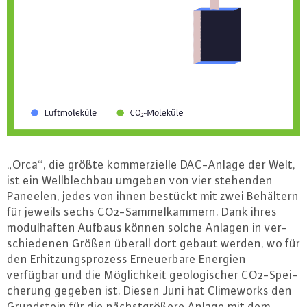
„Orca“, die größte kom­mer­zi­el­le DAC-An­la­ge der Welt,
ist ein Well­blech­bau umgeben von vier stehenden
Paneelen, jedes von ihnen bestückt mit zwei Behältern
für jeweils sechs CO2-Sam­mel­kam­mern. Dank ihres
mo­dul­haf­ten Aufbaus können solche Anlagen in ver­
schie­de­nen Größen überall dort gebaut werden, wo für
den Er­hit­zungs­pro­zess Er­neu­er­ba­re Energien
verfügbar und die Mög­lich­keit geo­lo­gi­scher CO2-Spei­
che­rung gegeben ist. Diesen Juni hat Clime­works den
Grund­stein für die nächst­grö­ße­re Anlage mit dem