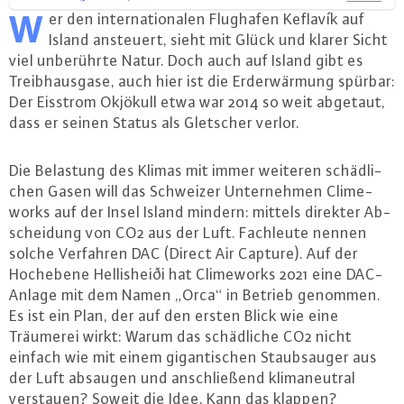
W
er den in­ter­na­tio­na­len Flughafen Keflavík auf
Island ansteuert, sieht mit Glück und klarer Sicht
viel un­be­rühr­te Natur. Doch auch auf Island gibt es
Treib­haus­ga­se, auch hier ist die Erd­er­wär­mung spürbar:
Der Eisstrom Okjökull etwa war 2014 so weit abgetaut,
dass er seinen Status als Gletscher verlor.
Die Belastung des Klimas mit immer weiteren schäd­li­
chen Gasen will das Schweizer Un­ter­neh­men Clime­
works auf der Insel Island mindern: mittels direkter Ab­
schei­dung von CO2 aus der Luft. Fachleute nennen
solche Verfahren DAC (Direct Air Capture). Auf der
Hochebene Hellisheiði hat Clime­works 2021 eine DAC-
An­la­ge mit dem Namen „Orca“ in Betrieb genommen.
Es ist ein Plan, der auf den ersten Blick wie eine
Träumerei wirkt: Warum das schäd­li­che CO2 nicht
einfach wie mit einem gi­gan­ti­schen Staub­sau­ger aus
der Luft absaugen und an­schlie­ßend kli­ma­neu­tral
verstauen? Soweit die Idee. Kann das klappen?