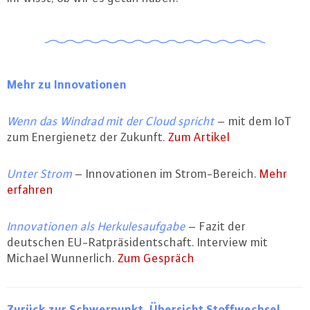
Mehr zu In­no­va­tio­nen
Wenn das Windrad mit der Cloud spricht
– mit dem IoT
zum En­er­gie­netz der Zukunft.
Zum Artikel
Unter Strom
– In­no­va­tio­nen im Strom-Be­reich.
Mehr
erfahren
In­no­va­tio­nen als Her­ku­les­auf­ga­be
– Fazit der
deutschen EU-Rat­prä­si­dent­schaft. Interview mit
Michael Wun­ner­lich.
Zum Gespräch
Zurück zur Schwer­punkt-Über­sicht Stoff­wech­sel