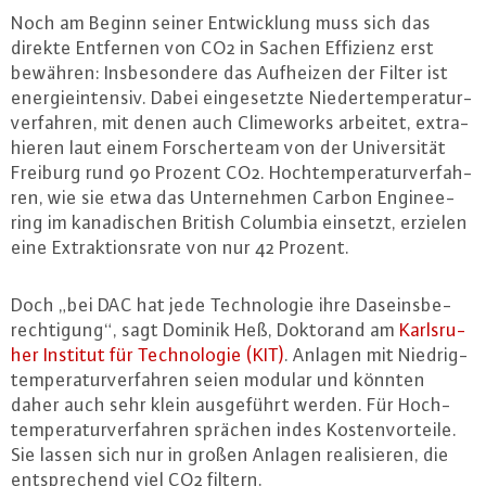
Noch am Beginn seiner Ent­wick­lung muss sich das
direkte Entfernen von CO2 in Sachen Effizienz erst
bewähren: Ins­be­son­de­re das Aufheizen der Filter ist
en­er­gie­in­ten­siv. Dabei ein­ge­setz­te Nie­der­tem­pe­ra­tur­
ver­fah­ren, mit denen auch Clime­works arbeitet, ex­tra­
hie­ren laut einem For­scher­team von der Uni­ver­si­tät
Freiburg rund 90 Prozent CO2. Hoch­tem­pe­ra­tur­ver­fah­
ren, wie sie etwa das Un­ter­neh­men Carbon En­gi­nee­
ring im ka­na­di­schen British Columbia einsetzt, erzielen
eine Ex­trak­ti­ons­ra­te von nur 42 Prozent.
Doch „bei DAC hat jede Tech­no­lo­gie ihre Da­seins­be­
rech­ti­gung“, sagt Dominik Heß, Doktorand am
Karls­ru­
her Institut für Tech­no­lo­gie (KIT)
. Anlagen mit Nied­rig­
tem­pe­ra­tur­ver­fah­ren seien modular und könnten
daher auch sehr klein aus­ge­führt werden. Für Hoch­
tem­pe­ra­tur­ver­fah­ren sprächen indes Kos­ten­vor­tei­le.
Sie lassen sich nur in großen Anlagen rea­li­sie­ren, die
ent­spre­chend viel CO2 filtern.