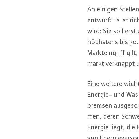
An einigen Stellen 
ent­wurf: Es ist ri
wird: Sie soll ers
höchstens bis 30. 
Markt­ein­griff gi
markt verknappt un
Eine weitere wichti
Energie- und Was­s
brem­sen aus­ge­sch
men, deren Schwer
Energie liegt, die E
von En­er­gie­ver­s