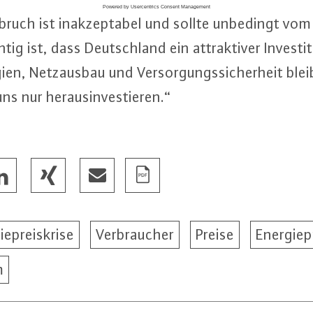
­bruch ist in­ak­zep­ta­bel und sollte unbedingt vo
g ist, dass Deutsch­land ein at­trak­ti­ver In­ves­ti­
rgien, Netz­aus­bau und Ver­sor­gungs­si­cher­heit ble
s nur her­aus­in­ves­tie­ren.“
iepreiskrise
Verbraucher
Preise
Energiep
m