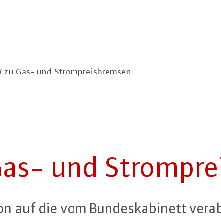
zu Gas- und Strompreisbremsen
s- und Strom­prei
n auf die vom Bun­des­ka­bi­nett ver­ab