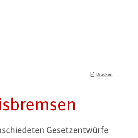
Drucken
s­brem­sen
­schie­de­ten Ge­setz­ent­wür­fe