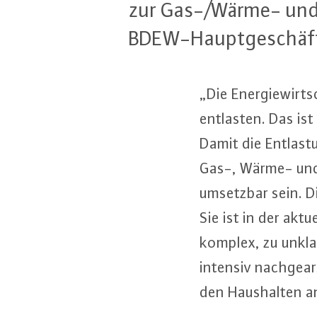
zur Gas-/Wärme- und St
BDEW-Haupt­ge­schäft
„Die En­er­gie­wir
entlasten. Das ist 
Damit die Ent­las
Gas-, Wärme- und d
umsetzbar sein. Die
Sie ist in der aktu
komplex, zu unklar,
intensiv nach­ge­ar
den Haus­hal­ten a