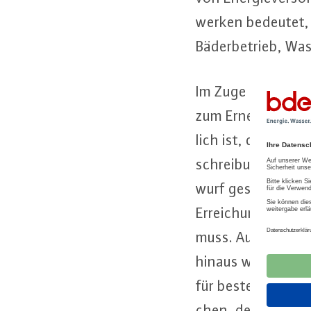
wer­ken bedeutet, d
Bä­der­be­trieb, W
Im Zuge des Gesetz
zum Er­neu­er­ba­re
lich ist, dass die
schrei­bun­gen für 
wurf ge­stri­chen 
Er­rei­chung der En
muss. Auch dies so
hinaus würde mit d
für be­ste­hen­de de
chen, der jedoch bei