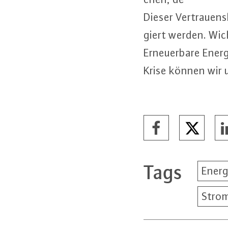
Dieser Ver­trau­ens
giert werden. Wichti
Er­neu­er­ba­re Ene
Krise können wir un
Tags
Energ
Stro