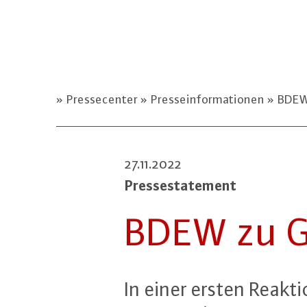
Pressecenter
Presseinformationen
BDEW 
27.11.2022
Pres­se­state­ment
BDEW zu Ga
In einer ersten Reaktio