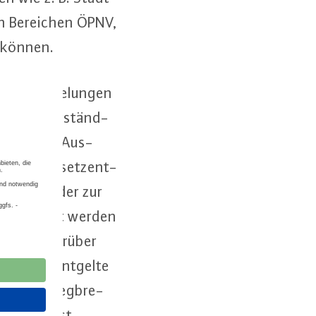
 den Bereichen ÖPNV,
n können.
auch Re­ge­lun­gen
öllig un­ver­ständ­
r­te in den Aus­
aus dem Ge­setz­ent­
Energien, der zur
e­schleu­nigt werden
werden. Darüber
t­zungs­ent­gel­te
stand­teil weg­bre­
rt worden ist.