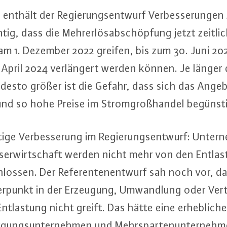
enthält der Re­gie­rungs­ent­wurf Ver­bes­se­run­gen
chtig, dass die Mehr­er­lös­ab­schöp­fung jetzt zeit
t am 1. Dezember 2022 greifen, bis zum 30. Juni 2
April 2024 ver­län­gert werden können. Je länger di
lt, desto größer ist die Gefahr, dass sich das An
d so hohe Preise im Strom­groß­han­del be­güns­ti
ge Ver­bes­se­rung im Re­gie­rungs­ent­wurf: Un­ter­
er­wirt­schaft werden nicht mehr von den Ent­las­
los­sen. Der Re­fe­ren­ten­ent­wurf sah noch vor, da
­punkt in der Erzeugung, Um­wand­lung oder Ver­t
nt­las­tung nicht greift. Das hätte eine er­heb­li­che 
or­gungs­un­ter­neh­men und Mehr­spar­ten­un­ter­neh­