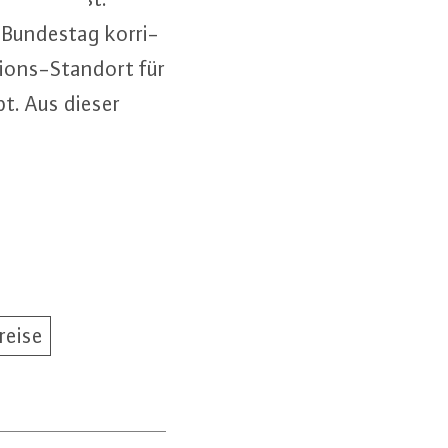
m Bundestag kor­ri­
ti­ons-Stand­ort für
ibt. Aus dieser
reise