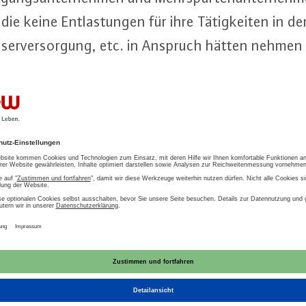
ie keine Ent­las­tun­gen für ihre Tä­tig­kei­ten in
as­ser­ver­sor­gung, etc. in Anspruch hätten nehme
es zur Strom­preis­brem­se sollen unter anderem 
-En­er­gi­en-Ge­setz (EEG) ver­ab­schie­det werden. V
 dringend er­for­der­li­che Anhebung der -Höchst­we
Er­neu­er­ba­re-En­er­gi­en-An­la­gen im EEG wieder 
wurde. Das bremst den Ausbau der Er­neu­er­ba­ren 
­er­gie­wen­de- und Kli­ma­schutz­zie­le unbedingt b
llte im par­la­men­ta­ri­schen Verfahren behoben 
er geplanten Strei­chung der ver­mie­de­nen Netz­nu
­zen­tra­le Strom­er­zeu­gungs­an­la­gen ein Er­lös­be­
 den In­ves­ti­ti­ons­ent­schei­dun­gen ein­kal­ku­lie