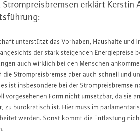
rom­preis­brem­sen erklärt Kerstin An
s­füh­rung:
t­schaft un­ter­stützt das Vorhaben, Haushalte und I
an­ge­sichts der stark stei­gen­den En­er­gie­prei­se
­tun­gen auch wirklich bei den Menschen ankomm
ie Strom­preis­brem­se aber auch schnell und un­k
s ist ins­be­son­de­re bei der Strom­preis­brem­se 
ell vor­ge­se­he­nen Form nicht umsetzbar, da sie a
 zu bü­ro­kra­tisch ist. Hier muss im par­la­men­ta­r
­bei­tet werden. Sonst kommt die Ent­las­tung nicht 
n.