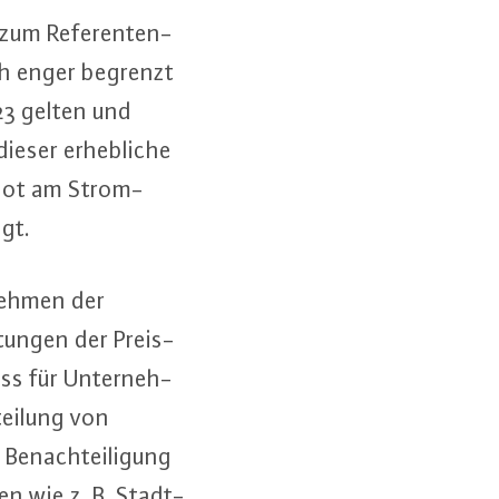
 zum Re­fe­ren­ten­
lich enger begrenzt
023 gelten und
eser er­heb­li­che
gebot am Strom­
gt.
neh­men der
tun­gen der Preis­
ss für Un­ter­neh­
ei­lung von
Be­nach­tei­li­gung
men wie z. B. Stadt­