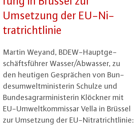
rung in Brüssel zur
Umsetzung der EU-Ni­
tratricht­li­nie
Martin Weyand, BDEW-Haupt­ge­
schäfts­füh­rer Wasser/Abwasser, zu
den heutigen Ge­sprä­chen von Bun­
des­um­welt­mi­nis­te­rin Schulze und
Bun­des­agrar­mi­nis­te­rin Klöckner mit
EU-Um­welt­kom­mis­sar Vella in Brüssel
zur Umsetzung der EU-Ni­tratricht­li­nie: