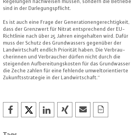
Re­ge­lun­gen nach­wei­sen müssen, sondern die Betriebe
sind in der Dar­le­gungs­pflicht.
Es ist auch eine Frage der Ge­ne­ra­tio­nen­ge­rech­tig­keit,
dass der Grenzwert für Nitrat ent­spre­chend der EU-
Richt­li­nie nach über 25 Jahren ein­ge­hal­ten wird. Dafür
muss der Schutz des Grund­was­sers gegenüber der
Land­wirt­schaft endlich Priorität haben. Die Ver­brau­
che­rin­nen und Ver­brau­cher dürfen nicht durch die
stei­gen­den Auf­be­rei­tungs­kos­ten für das Grund­was­ser
die Zeche zahlen für eine fehlende um­welt­ori­en­tier­te
Zu­kunfts­stra­te­gie in der Land­wirt­schaft.“
Tags