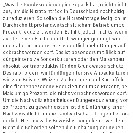
„Was die Bun­des­re­gie­rung im Gepäck hat, reicht nicht
aus, um die Ni­tratein­trä­ge in Deutsch­land nach­hal­tig
zu re­du­zie­ren. So sollen die Ni­tratein­trä­ge lediglich im
Durch­schnitt pro land­wirt­schaft­li­chem Betrieb um 20
Prozent reduziert werden. Es hilft jedoch nichts, wenn
auf der einen Fläche deutlich weniger gedüngt wird
und dafür an anderer Stelle deutlich mehr Dünger auf­
ge­bracht werden darf. Das ist besonders mit Blick auf
düng­ein­ten­si­ve Son­der­kul­tu­ren oder den Maisanbau
absolut kon­tra­pro­duk­tiv für den Grund­was­ser­schutz.
Deshalb fordern wir für düng­ein­ten­si­ve An­bau­kul­tu­ren
wie zum Beispiel Weizen, Zu­cker­rü­ben und Kar­tof­feln
eine flä­chen­be­zo­ge­ne Re­du­zie­rung um 20 Prozent, bei
Mais um 30 Prozent, die nicht ver­rech­net werden darf.
Um die Nach­voll­zieh­bar­keit der Dün­ge­re­du­zie­rung von
20 Prozent zu ge­währ­leis­ten, ist die Ein­füh­rung einer
Nach­weis­pflicht für die Land­wirt­schaft dringend er­for­
der­lich. Hier muss die Be­weis­last umgekehrt werden:
Nicht die Behörden sollten die Ein­hal­tung der neuen