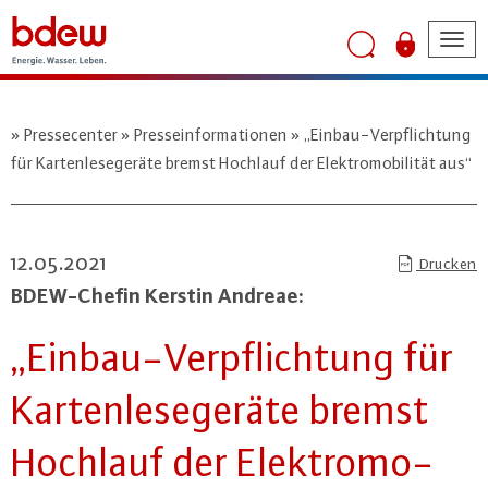
Tog
nav
Pressecenter
Presseinformationen
„Einbau-Verpflichtung
für Kartenlesegeräte bremst Hochlauf der Elektromobilität aus“
12.05.2021
Drucken
BDEW-Che­fin Kerstin Andreae:
„Ein­bau-Ver­pflich­tung für
Kar­ten­le­se­ge­rä­te bremst
Hochlauf der Elek­tro­mo­