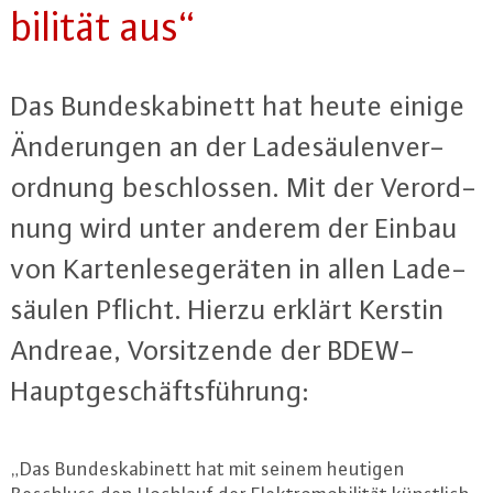
bi­li­tät aus“
Das Bun­des­ka­bi­nett hat heute einige
Än­de­run­gen an der La­de­säu­len­ver­
ord­nung be­schlos­sen. Mit der Ver­ord­
nung wird unter anderem der Einbau
von Kar­ten­le­se­ge­rä­ten in allen La­de­
säu­len Pflicht. Hierzu erklärt Kerstin
Andreae, Vor­sit­zen­de der BDEW-
Haupt­ge­schäfts­füh­rung:
„Das Bun­des­ka­bi­nett hat mit seinem heutigen