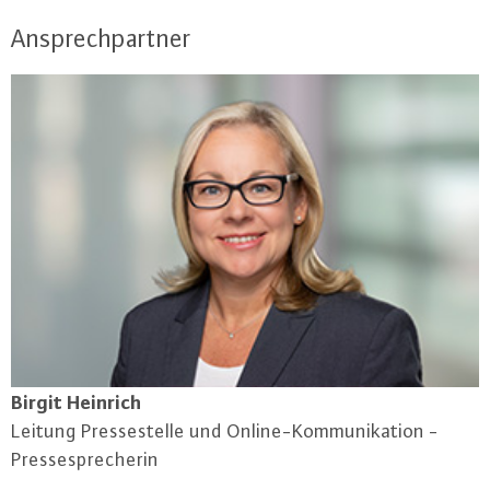
Ansprechpartner
Birgit Heinrich
Leitung Pres­se­stel­le und On­line-Kom­mu­ni­ka­ti­on -
Pres­se­spre­che­rin