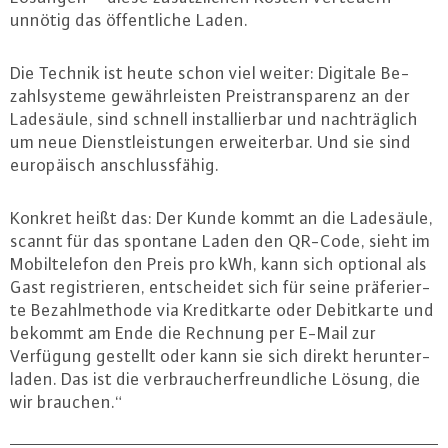
unnötig das öf­fent­li­che Laden.
Die Technik ist heute schon viel weiter: Digitale Be­
zahl­sys­te­me ge­währ­leis­ten Preis­trans­pa­renz an der
Ladesäule, sind schnell in­stal­lier­bar und nach­träg­lich
um neue Dienst­leis­tun­gen er­wei­ter­bar. Und sie sind
eu­ro­pä­isch an­schluss­fä­hig.
Konkret heißt das: Der Kunde kommt an die Ladesäule,
scannt für das spontane Laden den QR-Code, sieht im
Mo­bil­te­le­fon den Preis pro kWh, kann sich optional als
Gast re­gis­trie­ren, ent­schei­det sich für seine prä­fe­rier­
te Be­zahl­me­tho­de via Kre­dit­kar­te oder De­bit­kar­te und
bekommt am Ende die Rechnung per E-Mail zur
Verfügung gestellt oder kann sie sich direkt her­un­ter­
la­den. Das ist die ver­brau­cher­freund­li­che Lösung, die
wir brauchen.“