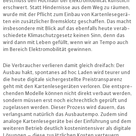
Beschluss den Hochlauf der Elek­tro­mo­bi­li­tät künstlich
erschwert. Statt Hin­der­nis­se aus dem Weg zu räumen,
wurde mit der Pflicht zum Einbau von Kar­ten­le­se­ge­rä­
ten ein zu­sätz­li­cher Brems­klotz ge­schaf­fen. Das macht
ins­be­son­de­re mit Blick auf das ebenfalls heute ver­ab­
schie­de­te Kli­ma­schutz­ge­setz keinen Sinn, denn das
wird dann mit Leben gefüllt, wenn wir an Tempo auch
im Bereich Elek­tro­mo­bi­li­tät gewinnen.
Die Ver­brau­cher verlieren damit gleich dreifach: Der
Ausbau hakt, spontanes ad hoc Laden wird teurer und
die heute digitale si­cher­ge­stell­te Preis­trans­pa­renz
geht mit den Kar­ten­le­se­ge­rä­ten verloren. Die ent­spre­
chen­den Modelle können nicht direkt verbaut werden,
sondern müssen erst noch eich­recht­lich geprüft und
zu­ge­las­sen werden. Dieser Prozess wird dauern, das
ver­lang­samt natürlich das Aus­bau­tem­po. Zudem sind
analoge Kar­ten­le­se­ge­rä­te bei der Ein­füh­rung und dem
weiteren Betrieb deutlich kos­ten­in­ten­si­ver als digitale
Lösungen – diese zu­sätz­li­chen Kosten verteuern