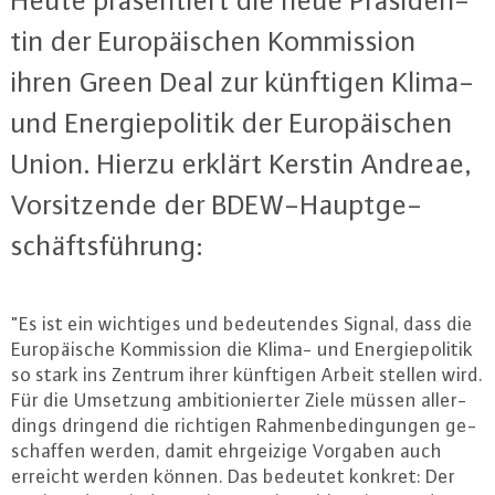
Heute prä­sen­tiert die neue Prä­si­den­
tin der Eu­ro­päi­schen Kom­mis­si­on
ihren Green Deal zur künftigen Klima-
und En­er­gie­po­li­tik der Eu­ro­päi­schen
Union. Hierzu erklärt Kerstin Andreae,
Vor­sit­zen­de der BDEW-Haupt­ge­
schäfts­füh­rung:
"Es ist ein wichtiges und be­deu­ten­des Signal, dass die
Eu­ro­päi­sche Kom­mis­si­on die Klima- und En­er­gie­po­li­tik
so stark ins Zentrum ihrer künftigen Arbeit stellen wird.
Für die Umsetzung am­bi­tio­nier­ter Ziele müssen al­ler­
dings dringend die richtigen Rah­men­be­din­gun­gen ge­
schaf­fen werden, damit ehr­gei­zi­ge Vorgaben auch
erreicht werden können. Das bedeutet konkret: Der