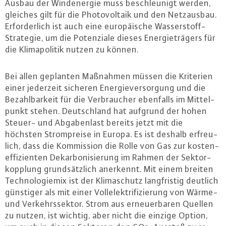
Ausbau der Wind­ener­gie muss be­schleu­nigt werden,
gleiches gilt für die Pho­to­vol­ta­ik und den Netz­aus­bau.
Er­for­der­lich ist auch eine eu­ro­päi­sche Was­ser­stoff-
Stra­te­gie, um die Po­ten­zia­le dieses En­er­gie­trä­gers für
die Kli­ma­po­li­tik nutzen zu können.
Bei allen geplanten Maßnahmen müssen die Kriterien
einer jederzeit sicheren En­er­gie­ver­sor­gung und die
Be­zahl­bar­keit für die Ver­brau­cher ebenfalls im Mit­tel­
punkt stehen. Deutsch­land hat aufgrund der hohen
Steuer- und Ab­ga­ben­last bereits jetzt mit die
höchsten Strom­prei­se in Europa. Es ist deshalb er­freu­
lich, dass die Kom­mis­si­on die Rolle von Gas zur kos­ten­
ef­fi­zi­en­ten Dekar­bo­ni­sie­rung im Rahmen der Sek­tor­
kopp­lung grund­sätz­lich anerkennt. Mit einem breiten
Tech­no­lo­gie­mix ist der Kli­ma­schutz lang­fris­tig deutlich
günstiger als mit einer Voll­elek­tri­fi­zie­rung von Wärme-
und Ver­kehrs­sek­tor. Strom aus er­neu­er­ba­ren Quellen
zu nutzen, ist wichtig, aber nicht die einzige Option,