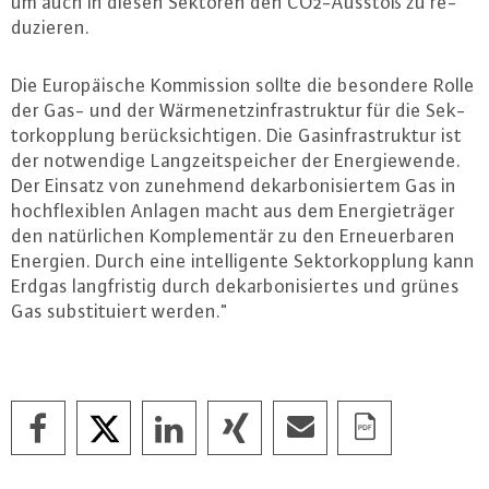
um auch in diesen Sektoren den CO2-Aus­stoß zu re­
du­zie­ren.
Die Eu­ro­päi­sche Kom­mis­si­on sollte die besondere Rolle
der Gas- und der Wär­me­netz­in­fra­struk­tur für die Sek­
tor­kopp­lung be­rück­sich­ti­gen. Die Gas­in­fra­struk­tur ist
der not­wen­di­ge Lang­zeitspei­cher der En­er­gie­wen­de.
Der Einsatz von zunehmend dekar­bo­ni­sier­tem Gas in
hoch­fle­xi­blen Anlagen macht aus dem En­er­gie­trä­ger
den na­tür­li­chen Kom­ple­men­tär zu den Er­neu­er­ba­ren
Energien. Durch eine in­tel­li­gen­te Sek­tor­kopp­lung kann
Erdgas lang­fris­tig durch dekar­bo­ni­sier­tes und grünes
Gas sub­sti­tu­iert werden."