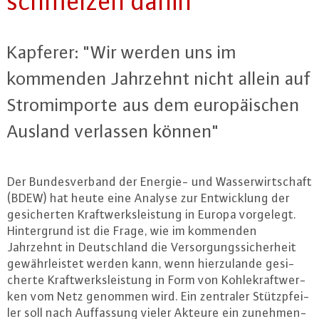
schmelzen dahin
Kapferer: "Wir werden uns im
kommenden Jahrzehnt nicht allein auf
Strom­im­por­te aus dem eu­ro­päi­schen
Ausland verlassen können"
Der Bun­des­ver­band der Energie- und Was­ser­wirt­schaft
(BDEW) hat heute eine Analyse zur Ent­wick­lung der
ge­si­cher­ten Kraft­werks­leis­tung in Europa vorgelegt.
Hin­ter­grund ist die Frage, wie im kommenden
Jahrzehnt in Deutsch­land die Ver­sor­gungs­si­cher­heit
ge­währ­leis­tet werden kann, wenn hier­zu­lan­de ge­si­
cher­te Kraft­werks­leis­tung in Form von Koh­le­kraft­wer­
ken vom Netz genommen wird. Ein zentraler Stütz­pfei­
ler soll nach Auf­fas­sung vieler Akteure ein zu­neh­men­