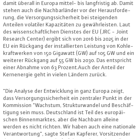
damit überall in Europa mittel- bis lang­fris­tig ab. Damit
stehen auch die Nach­bar­län­der vor der Her­aus­for­de­
rung, die Ver­sor­gungs­si­cher­heit bei stei­gen­den
Anteilen volatiler Ka­pa­zi­tä­ten zu ge­währ­leis­ten. Laut
des wis­sen­schaft­li­chen Dienstes der EU (JRC - Joint
Research Center) ergibt sich von 2016 bis 2025 in der
EU ein Rückgang der in­stal­lier­ten Leistung von Koh­le­
kraft­wer­ken von 150 Gigawatt (GW) auf 105 GW und ein
weiterer Rückgang auf 55 GW bis 2030. Das ent­spricht
einer Abnahme von 63 Prozent.​Auch der Anteil der
Kern­ener­gie geht in vielen Ländern zurück.
"Die Analyse der Ent­wick­lung in ganz Europa zeigt,
dass Ver­sor­gungs­si­cher­heit ein zentraler Punkt in der
Kom­mis­si­on "Wachstum, Struk­tur­wan­del und Be­schäf­
ti­gung sein muss. Deutsch­land ist Teil des eu­ro­päi­
schen Bin­nen­mark­tes, aber die Nachbarn alleine
werden es nicht richten. Wir haben auch eine nationale
Ver­ant­wor­tung", sagte Stefan Kapferer, Vor­sit­zen­der