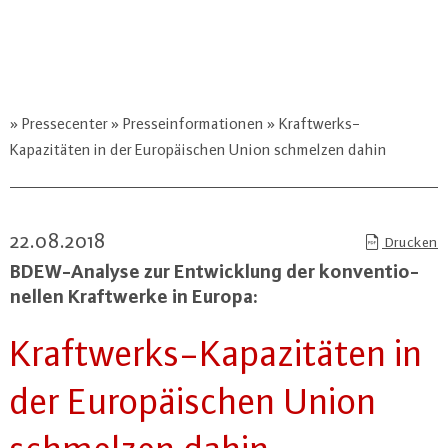
Pressecenter
Presseinformationen
Kraftwerks-
Kapazitäten in der Europäischen Union schmelzen dahin
22.08.2018
Drucken
BDEW-Ana­ly­se zur Ent­wick­lung der kon­ven­tio­
nel­len Kraft­wer­ke in Europa:
Kraft­werks-Ka­pa­zi­tä­ten in
der Eu­ro­päi­schen Union