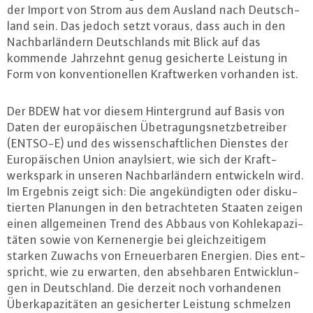
der Import von Strom aus dem Ausland nach Deutsch­
land sein. Das jedoch setzt voraus, dass auch in den
Nach­bar­län­dern Deutsch­lands mit Blick auf das
kommende Jahrzehnt genug ge­si­cher­te Leistung in
Form von kon­ven­tio­nel­len Kraft­wer­ken vorhanden ist.
Der BDEW hat vor diesem Hin­ter­grund auf Basis von
Daten der eu­ro­päi­schen Übetra­gungs­netz­be­trei­ber
(ENTSO-E) und des wis­sen­schaft­li­chen Dienstes der
Eu­ro­päi­schen Union anayl­siert, wie sich der Kraft­
werks­park in unseren Nach­bar­län­dern ent­wi­ckeln wird.
Im Ergebnis zeigt sich: Die an­ge­kün­dig­ten oder dis­ku­
tier­ten Planungen in den be­trach­te­ten Staaten zeigen
einen all­ge­mei­nen Trend des Abbaus von Koh­le­ka­pa­zi­
tä­ten sowie von Kern­ener­gie bei gleich­zei­ti­gem
starken Zuwachs von Er­neu­er­ba­ren Energien. Dies ent­
spricht, wie zu erwarten, den ab­seh­ba­ren Ent­wick­lun­
gen in Deutsch­land. Die derzeit noch vor­han­de­nen
Über­ka­pa­zi­tä­ten an ge­si­cher­ter Leistung schmelzen