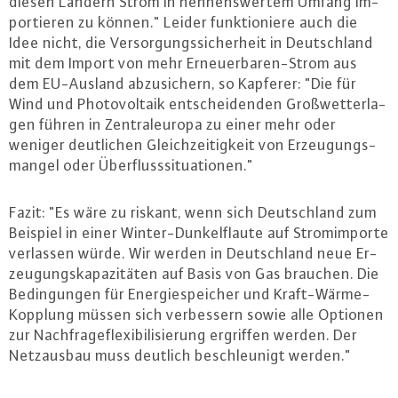
diesen Ländern Strom in nen­nens­wer­tem Umfang im­
por­tie­ren zu können." Leider funk­tio­nie­re auch die
Idee nicht, die Ver­sor­gungs­si­cher­heit in Deutsch­land
mit dem Import von mehr Er­neu­er­ba­ren-Strom aus
dem EU-Aus­land ab­zu­si­chern, so Kapferer: "Die für
Wind und Pho­to­vol­ta­ik ent­schei­den­den Groß­wet­ter­la­
gen führen in Zen­tral­eu­ro­pa zu einer mehr oder
weniger deut­li­chen Gleich­zei­tig­keit von Er­zeu­gungs­
man­gel oder Über­fluss­si­tua­tio­nen."
Fazit: "Es wäre zu riskant, wenn sich Deutsch­land zum
Beispiel in einer Win­ter-Dun­kel­flau­te auf Strom­im­por­te
verlassen würde. Wir werden in Deutsch­land neue Er­
zeu­gungs­ka­pa­zi­tä­ten auf Basis von Gas brauchen. Die
Be­din­gun­gen für En­er­gie­spei­cher und Kraft-Wär­me-
Kopp­lung müssen sich ver­bes­sern sowie alle Optionen
zur Nach­fra­ge­fle­xi­bi­li­sie­rung ergriffen werden. Der
Netz­aus­bau muss deutlich be­schleu­nigt werden."