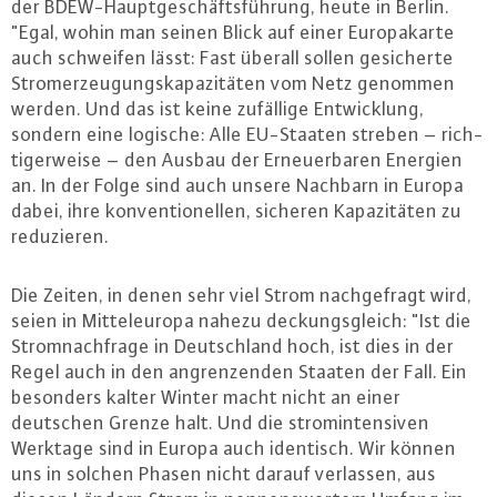
der BDEW-Haupt­ge­schäfts­füh­rung, heute in Berlin.
"Egal, wohin man seinen Blick auf einer Eu­ro­pa­kar­te
auch schweifen lässt: Fast überall sollen ge­si­cher­te
Strom­er­zeu­gungs­ka­pa­zi­tä­ten vom Netz genommen
werden. Und das ist keine zufällige Ent­wick­lung,
sondern eine logische: Alle EU-Staa­ten streben – rich­
ti­ger­wei­se – den Ausbau der Er­neu­er­ba­ren Energien
an. In der Folge sind auch unsere Nachbarn in Europa
dabei, ihre kon­ven­tio­nel­len, sicheren Ka­pa­zi­tä­ten zu
re­du­zie­ren.
Die Zeiten, in denen sehr viel Strom nach­ge­fragt wird,
seien in Mit­tel­eu­ro­pa nahezu de­ckungs­gleich: "Ist die
Strom­nach­fra­ge in Deutsch­land hoch, ist dies in der
Regel auch in den an­gren­zen­den Staaten der Fall. Ein
besonders kalter Winter macht nicht an einer
deutschen Grenze halt. Und die strom­in­ten­si­ven
Werktage sind in Europa auch identisch. Wir können
uns in solchen Phasen nicht darauf verlassen, aus