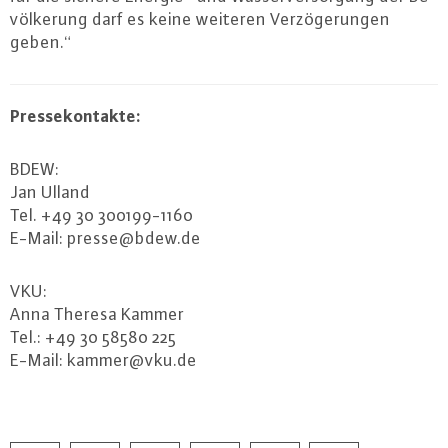
völ­ke­rung darf es keine weiteren Ver­zö­ge­run­gen
geben.“
Pres­se­kon­tak­te:
BDEW:
Jan Ulland
Tel. +49 30 300199-1160
E-Mail: presse@​bdew.​de
VKU:
Anna Theresa Kammer
Tel.: +49 30 58580 225
E-Mail: kammer@​vku.​de