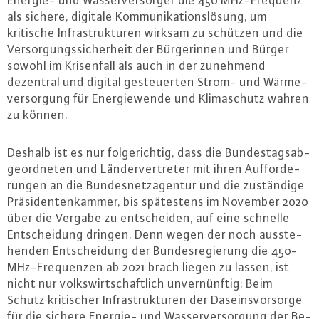
Energie- und Was­ser­ver­sor­ger die 450 MHz-Fre­quenz
als sichere, digitale Kom­mu­ni­ka­ti­ons­lö­sung, um
kritische In­fra­struk­tu­ren wirksam zu schützen und die
Ver­sor­gungs­si­cher­heit der Bür­ge­rin­nen und Bürger
sowohl im Kri­sen­fall als auch in der zunehmend
dezentral und digital ge­steu­er­ten Strom- und Wär­me­
ver­sor­gung für En­er­gie­wen­de und Kli­ma­schutz wahren
zu können.
Deshalb ist es nur fol­ge­rich­tig, dass die Bun­des­tags­ab­
ge­ord­ne­ten und Län­der­ver­tre­ter mit ihren Auf­for­de­
run­gen an die Bun­des­netz­agen­tur und die zu­stän­di­ge
Prä­si­den­ten­kam­mer, bis spä­tes­tens im November 2020
über die Vergabe zu ent­schei­den, auf eine schnelle
Ent­schei­dung dringen. Denn wegen der noch aus­ste­
hen­den Ent­schei­dung der Bun­des­re­gie­rung die 450-
MHz-Fre­quen­zen ab 2021 brach liegen zu lassen, ist
nicht nur volks­wirt­schaft­lich un­ver­nünf­tig: Beim
Schutz kri­ti­scher In­fra­struk­tu­ren der Da­seins­vor­sor­ge
für die sichere Energie- und Was­ser­ver­sor­gung der Be­