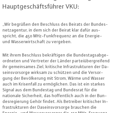
Haupt­ge­schäfts­füh­rer VKU:
„Wir begrüßen den Beschluss des Beirats der Bun­des­
netz­agen­tur, in dem sich der Beirat klar dafür aus­
spricht, die 450 MHz-Funk­fre­quenz an die Energie-
und Was­ser­wirt­schaft zu vergeben.
Mit ihrem Beschluss be­kräf­ti­gen die Bun­des­tags­ab­ge­
ord­ne­ten und Vertreter der Länder par­tei­über­grei­fend
ihr ge­mein­sa­mes Ziel, kritische In­fra­struk­tu­ren der Da­
seins­vor­sor­ge wirksam zu schützen und die Ver­sor­
gung der Be­völ­ke­rung mit Strom, Wärme und Wasser
auch im Kri­sen­fall zu er­mög­li­chen. Das ist ein starkes
Signal aus dem Bundestag und Bundesrat für die
nationale Si­cher­heit, das hof­fent­lich auch in der Bun­
des­re­gie­rung Gehör findet. Als Betreiber kri­ti­scher In­
fra­struk­tu­ren der Da­seins­vor­sor­ge brauchen die