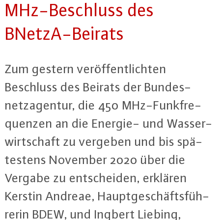
MHz-Be­schluss des
BNetzA-Bei­rats
Zum gestern ver­öf­fent­lich­ten
Beschluss des Beirats der Bun­des­
netz­agen­tur, die 450 MHz-Funk­fre­
quen­zen an die Energie- und Was­ser­
wirt­schaft zu vergeben und bis spä­
tes­tens November 2020 über die
Vergabe zu ent­schei­den, erklären
Kerstin Andreae, Haupt­ge­schäfts­füh­
re­rin BDEW, und Ingbert Liebing,