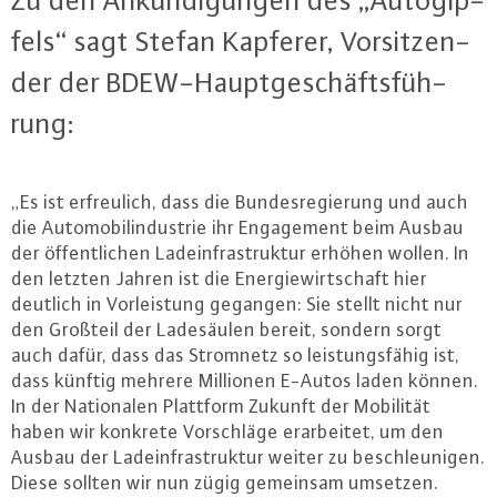
Zu den An­kün­di­gun­gen des „Au­to­gip­
fels“ sagt Stefan Kapferer, Vor­sit­zen­
der der BDEW-Haupt­ge­schäfts­füh­
rung:
„Es ist er­freu­lich, dass die Bun­des­re­gie­rung und auch
die Au­to­mo­bil­in­dus­trie ihr En­ga­ge­ment beim Ausbau
der öf­fent­li­chen Lad­ein­fra­struk­tur erhöhen wollen. In
den letzten Jahren ist die En­er­gie­wirt­schaft hier
deutlich in Vor­leis­tung gegangen: Sie stellt nicht nur
den Großteil der La­de­säu­len bereit, sondern sorgt
auch dafür, dass das Stromnetz so leis­tungs­fä­hig ist,
dass künftig mehrere Millionen E-Autos laden können.
In der Na­tio­na­len Plattform Zukunft der Mobilität
haben wir konkrete Vor­schlä­ge er­ar­bei­tet, um den
Ausbau der Lad­ein­fra­struk­tur weiter zu be­schleu­ni­gen.
Diese sollten wir nun zügig gemeinsam umsetzen.