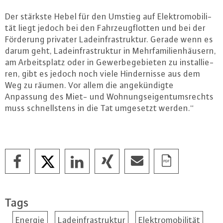
Der stärkste Hebel für den Umstieg auf Elek­tro­mo­bi­li­
tät liegt jedoch bei den Fahr­zeug­flot­ten und bei der
Förderung privater Lad­ein­fra­struk­tur. Gerade wenn es
darum geht, Lad­ein­fra­struk­tur in Mehr­fa­mi­li­en­häu­sern,
am Ar­beits­platz oder in Ge­wer­be­ge­bie­ten zu in­stal­lie­
ren, gibt es jedoch noch viele Hin­der­nis­se aus dem
Weg zu räumen. Vor allem die an­ge­kün­dig­te
Anpassung des Miet- und Woh­nungs­ei­gen­tums­rechts
muss schnells­tens in die Tat umgesetzt werden.“
Tags
Energie
Ladeinfrastruktur
Elektromobilität