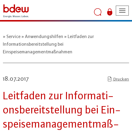
Tog
nav
Service
Anwendungshilfen
Leitfaden zur
Informationsbereitstellung bei
Einspeisemanagementmaßnahmen
18.07.2017
Drucken
Leitfaden zur In­for­ma­ti­
ons­be­reit­stel­lung bei Ein­
spei­se­ma­nage­ment­maß­