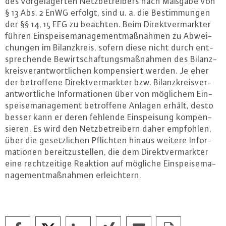
des vor­ge­la­ger­ten Netz­be­trei­bers nach Maßgabe von
§ 13 Abs. 2 EnWG erfolgt, sind u. a. die Be­stim­mun­gen
der §§ 14, 15 EEG zu beachten. Beim Di­rekt­ver­mark­ter
führen Ein­spei­se­ma­nage­ment­maß­nah­men zu Ab­wei­
chun­gen im Bi­lanz­kreis, sofern diese nicht durch ent­
spre­chen­de Be­wirt­schaf­tungs­maß­nah­men des Bi­lanz­
kreis­ver­ant­wort­li­chen kom­pen­siert werden. Je eher
der be­trof­fe­ne Di­rekt­ver­mark­ter bzw. Bi­lanz­kreis­ver­
ant­wort­li­che In­for­ma­tio­nen über von möglichem Ein­
spei­se­ma­nage­ment be­trof­fe­ne Anlagen erhält, desto
besser kann er deren fehlende Ein­spei­sung kom­pen­
sie­ren. Es wird den Netz­be­trei­bern daher empfohlen,
über die ge­setz­li­chen Pflichten hinaus weitere In­for­
ma­tio­nen be­reit­zu­stel­len, die dem Di­rekt­ver­mark­ter
eine recht­zei­ti­ge Reaktion auf mögliche Ein­spei­se­ma­
nage­ment­maß­nah­men er­leich­tern.