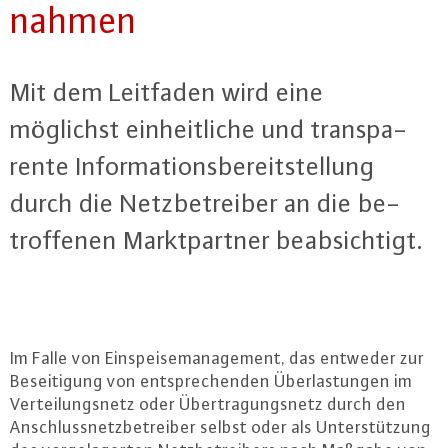
nah­men
Mit dem Leitfaden wird eine
möglichst ein­heit­li­che und trans­pa­
ren­te In­for­ma­ti­ons­be­reit­stel­lung
durch die Netz­be­trei­ber an die be­
trof­fe­nen Markt­part­ner be­ab­sich­tigt.
Im Falle von Ein­spei­se­ma­nage­ment, das entweder zur
Be­sei­ti­gung von ent­spre­chen­den Über­las­tun­gen im
Ver­tei­lungs­netz oder Über­tra­gungs­netz durch den
An­schluss­netz­be­trei­ber selbst oder als Un­ter­stüt­zung