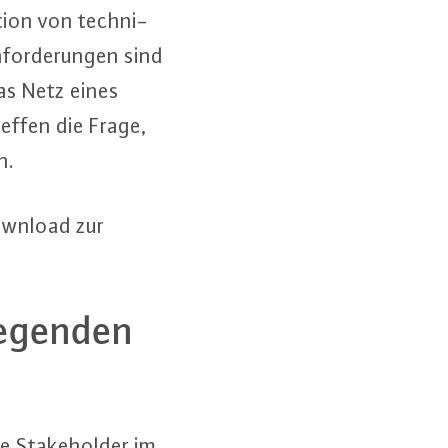
i­on von tech­ni­
­for­de­run­gen sind
as Netz eines
treffen die Frage,
n.
ownload zur
e­gen­den
Sta­ke­hol­der im