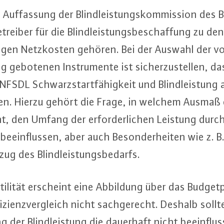
Auf­fas­sung der Blind­leis­tungs­kom­mis­si­on des
trei­ber für die Blind­leis­tungs­be­schaf­fung zu den
hi­gen Netz­kos­ten gehören. Bei der Auswahl der vo
ng gebotenen In­stru­men­te ist si­cher­zu­stel­len, d
n NFSDL Schwarz­start­fä­hig­keit und Blind­leis­tung
den. Hierzu gehört die Frage, in welchem Ausmaß de
at, den Umfang der er­for­der­li­chen Leistung durch 
ein­flus­sen, aber auch Be­son­der­hei­ten wie z. B. di
ug des Blind­leis­tungs­be­darfs.
ti­li­tät erscheint eine Abbildung über das Bud­get­p
fi­zi­enz­ver­gleich nicht sach­ge­recht. Deshalb so
ng der Blind­leis­tung die dauerhaft nicht be­ein­flus