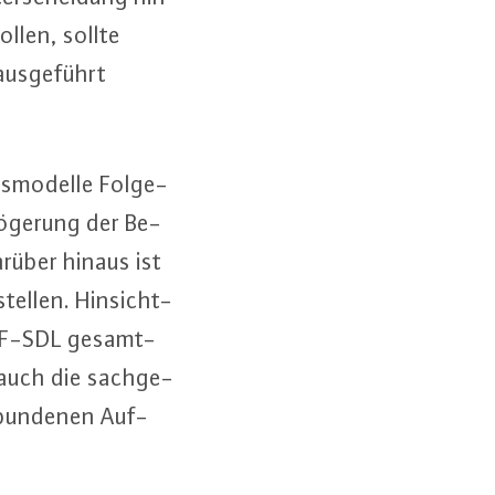
sollen, sollte
aus­ge­führt
s­mo­del­le Fol­ge­
zö­ge­rung der Be­
Darüber hinaus ist
stellen. Hin­sicht­
 NF-SDL ge­samt­
t auch die sach­ge­
r­bun­de­nen Auf­