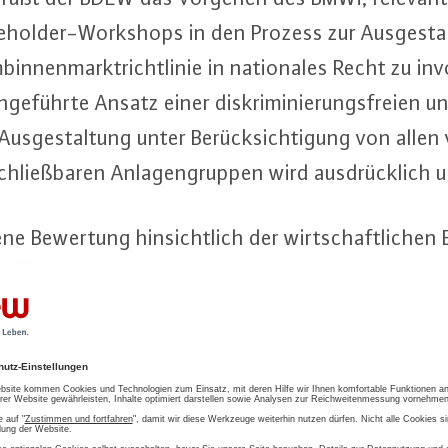
­hol­der-Work­shops in den Prozess zur Aus­ge­sta
in­nen­markt­richt­li­nie in na­tio­na­les Recht zu in­v
e­führ­te Ansatz einer dis­kri­mi­nie­rungs­frei­en 
n Aus­ge­stal­tung unter Be­rück­sich­ti­gung von allen 
schließ­ba­ren An­la­gen­grup­pen wird aus­drück­lich u
e­ne Bewertung hin­sicht­lich der wirt­schaft­li­chen 
chaf­fung gewisser NF-SDL, die von grund­le­gen­d
ten ist, bleibt jedoch nach wie vor auf Basis nicht
 mit aus­schließ­li­chem Bezug auf den Status Quo zu 
ierzu bereits im Rahmen seiner Stel­lung­nah­me 
ht des BDEW ist es wün­schens­wert zu erfahren, 
s­se der Gutachter an die Bun­des­netz­agen­tur (BN