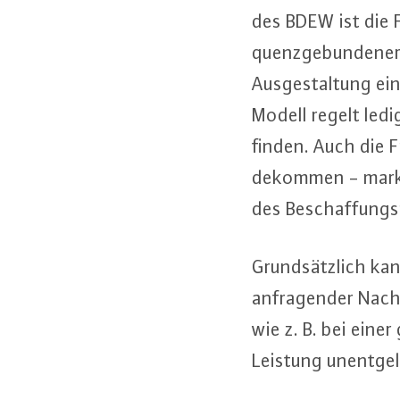
des BDEW ist die F
quenz­ge­bun­de­ne
Aus­ge­stal­tung ei
Modell regelt led
fin­den. Auch die
de­kom­men - markt
des Be­schaf­fungs­
Grund­sätz­lich kan
an­fra­gen­der Nac
wie z. B. bei eine
Leistung un­ent­gel