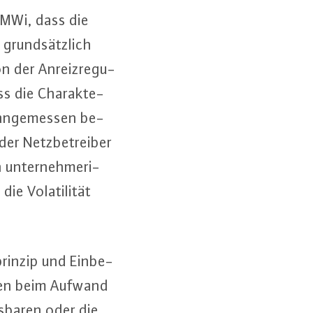
 BMWi, dass die
 grund­sätz­lich
n der An­reiz­re­gu­
ass die Cha­rak­te­
 an­ge­mes­sen be­
r Netz­be­trei­ber
un­ter­neh­me­ri­
e Vo­la­ti­li­tät
rin­zip und Ein­be­
llten beim Aufwand
s­ba­ren oder die