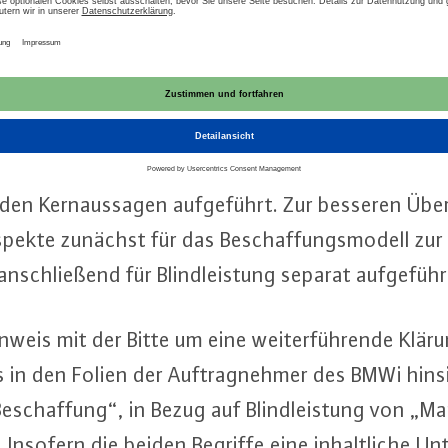
gs­be­hör­de übergeben werden bzw. in die weitere Au
­schaf­fungs­mo­del­le ein­flie­ßen werden.
 Hinweise des BMWi zur Struk­tu­rie­rung der Rück
chst Kern­punk­te, An­mer­kun­gen zu den Folien un
 den Kern­aus­sa­gen auf­ge­führt. Zur besseren Üb
ekte zunächst für das Be­schaf­fungs­mo­dell zur 
an­schlie­ßend für Blind­leis­tung separat auf­ge­füh
Hinweis mit der Bitte um eine wei­ter­füh­ren­de Klä
ss in den Folien der Auf­trag­neh­mer des BMWi hin­s
Be­schaf­fung“, in Bezug auf Blind­leis­tung von „Mar
 Insofern die beiden Begriffe eine in­halt­li­che Un­