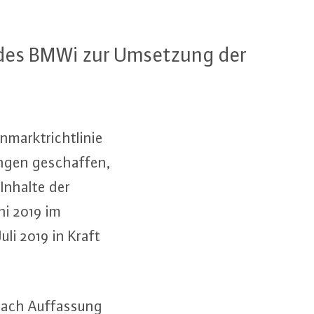
er des BMWi zur Umsetzung der
arkt­richt­li­nie
n­gen ge­schaf­fen,
e Inhalte der
ni 2019 im
uli 2019 in Kraft
ach Auf­fas­sung