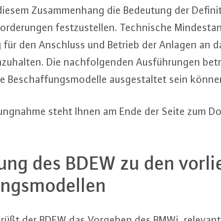
 diesem Zu­sam­men­hang die Bedeutung der De­fi­ni­t
r­de­run­gen fest­zu­stel­len. Tech­ni­sche Min­dest­an
ng für den Anschluss und Betrieb der Anlagen an d
in­zu­hal­ten. Die nach­fol­gen­den Aus­füh­run­gen be
e Be­schaf­fungs­mo­del­le aus­ge­stal­tet sein könne
lung­nah­me steht Ihnen am Ende der Seite zum D
zung des BDEW zu den vor­li
ungs­mo­del­len
egrüßt der BDEW das Vorgehen des BMWi, relevante 