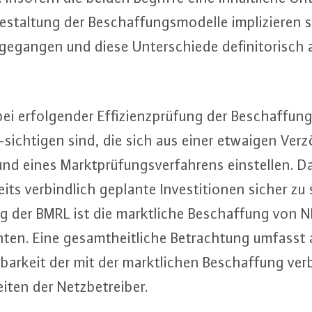
e­stal­tung der Be­schaf­fungs­mo­del­le im­pli­zie­ren 
ge­gan­gen und diese Un­ter­schie­de de­fi­ni­to­risch 
i er­fol­gen­der Ef­fi­zi­enz­prü­fung der Be­schaf­fung
k-sich­ti­gen sind, die sich aus einer etwaigen Ver­
rund eines Markt­prü­fungs­ver­fah­rens ein­stel­len. 
ts ver­bind­lich geplante In­ves­ti­tio­nen sicher zu 
 der BMRL ist die markt­li­che Be­schaf­fung von
ch­ten. Eine ge­samt­heit­li­che Be­trach­tung umfass
er­bar­keit der mit der markt­li­chen Be­schaf­fung ve
ten der Netz­be­trei­ber.