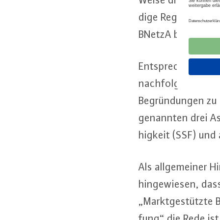
di­ge Re­gu­lie­run
BNetzA bzgl. der Be
Ent­spre­chend der
nach­fol­gend zunä
Be­grün­dun­gen zu
genannten drei Asp
hig­keit (SSF) und 
Als all­ge­mei­ner 
hin­ge­wie­sen, da
„Markt­ge­stütz­te 
fung“ die Rede ist.