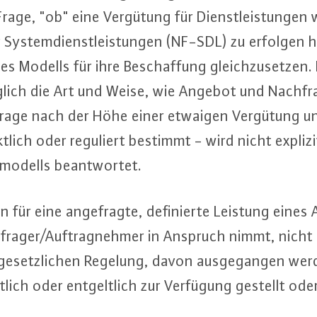
rage, "ob" eine Vergütung für Dienst­leis­tun­gen 
r Sys­tem­dienst­leis­tun­gen (NF-SDL) zu erfolgen h
nes Modells für ihre Be­schaf­fung gleich­zu­set­zen
iglich die Art und Weise, wie Angebot und Nach­fr
 Frage nach der Höhe einer etwaigen Vergütung u
lich oder reguliert bestimmt - wird nicht expliz
mo­dells be­ant­wor­tet.
n für eine an­ge­frag­te, de­fi­nier­te Leistung eines
h­fra­ger/Auf­trag­neh­mer in Anspruch nimmt, nich
r ge­setz­li­chen Regelung, davon aus­ge­gan­gen we
t­lich oder ent­gelt­lich zur Verfügung gestellt od