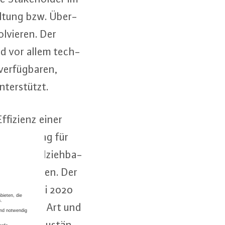
l­tung bzw. Über­
ol­vie­ren. Der
und vor allem tech­
ver­füg­ba­ren,
n­ter­stützt.
Effizienz einer
er Bedeutung für
 nach­voll­zieh­ba­
kri­ti­sie­ren. Der
vom 26. Mai 2020
in welcher Art und
etzA) als zu­stän­