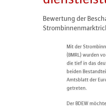
Bewertung der Be­scha
Strom­bin­nen­markt­ri
Mit der Strom­bin­n
(BMRL) wurden von 
die tief in das deu
beiden Be­stand­t
Amtsblatt der Eu­ro
getreten.
Der BDEW möchte se