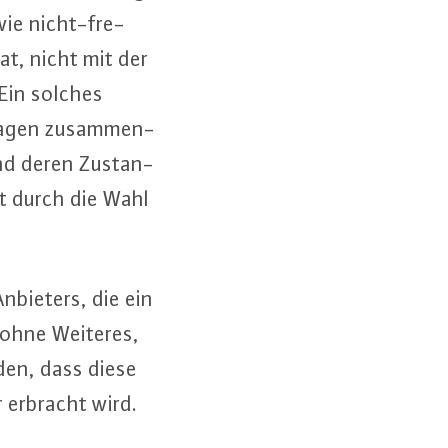
wie nicht-fre­
at, nicht mit der
. Ein solches
a­gen zu­sam­men­
nd deren Zu­stan­
it durch die Wahl
 Anbieters, die ein
t ohne Weiteres,
rden, dass diese
er erbracht wird.