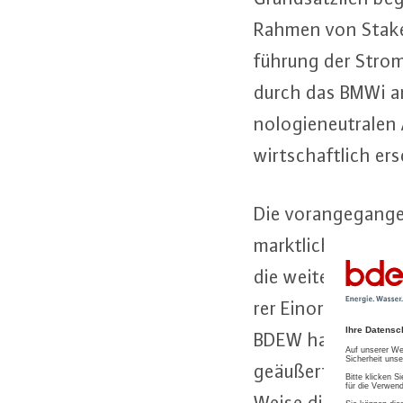
Rahmen von Sta­ke
füh­rung der Strom­b
durch das BMWi an­g
no­lo­gie­neu­tra­le
wirt­schaft­lich er­
Die vor­an­ge­gan­g
markt­li­chen Be­s
die weiteren Arbei
rer Ein­ord­nun­gen
BDEW hatte sich h
geäußert. Aus Sic
Weise die Er­geb­ni