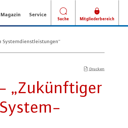
Magazin
Service
Suche
Mitgliederbereich
n Systemdienstleistungen“
Drucken
 „Zu­künf­ti­ger
 Sys­tem­