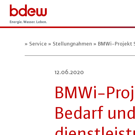
Service
Stellungnahmen
BMWi-Projekt S
12.06.2020
BM­Wi-Pro­j
Bedarf und
dienst­leis­