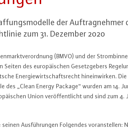
f­fungs­mo­del­le der Auf­trag­neh­m
cht­li­nie zum 31. Dezember 2020
en­markt­ver­ord­nung (BMVO) und der Strom­bin­nen­m
Seiten des eu­ro­päi­schen Ge­setz­ge­bers Re­ge­lu
tsche En­er­gie­wirt­schafts­recht hin­ein­wir­ken. Di
ei­le des „Clean Energy Package“ wurden am 14. Ju
­päi­schen Union ver­öf­fent­licht und sind zum 4. J
inen Aus­füh­run­gen Folgendes vor­an­stel­len: N