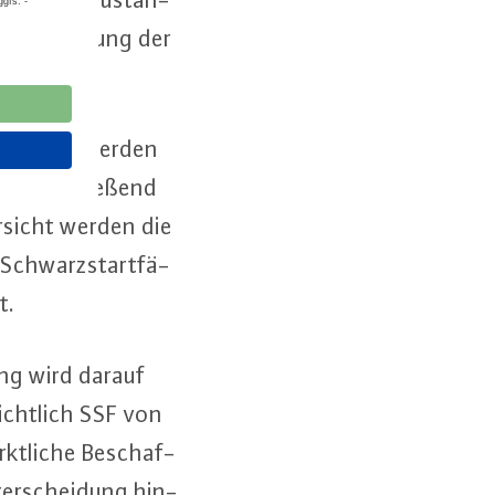
s­ge­stal­tung der
­mel­dung werden
d an­schlie­ßend
ersicht werden die
Schwarz­start­fä­
rt.
rung wird darauf
icht­lich SSF von
kt­li­che Be­schaf­
ter­schei­dung hin­