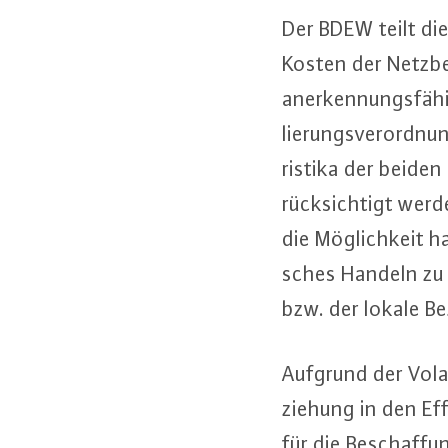
Der BDEW teilt die 
Kosten der Netz­be­
an­er­ken­nungs­fä­
lie­rungs­ver­ord­nu
ris­ti­ka der beide
rück­sich­tigt wer
die Mög­lich­keit h
sches Handeln zu be­
bzw. der lokale Bez
Aufgrund der Vo­la­
zie­hung in den Ef­
für die Be­schaf­fu