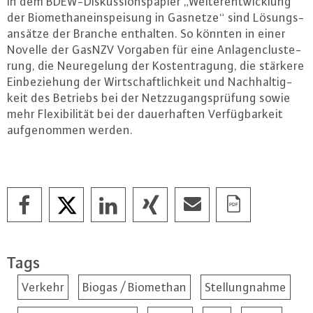
In dem BDEW-Dis­kus­si­ons­pa­pier „Wei­ter­ent­wick­lung
der Bio­me­than­ein­spei­sung in Gasnetze“ sind Lö­sungs­
an­sät­ze der Branche enthalten. So könnten in einer
Novelle der GasNZV Vorgaben für eine An­la­gen­clus­te­
rung, die Neu­re­ge­lung der Kos­ten­tra­gung, die stärkere
Ein­be­zie­hung der Wirt­schaft­lich­keit und Nach­hal­tig­
keit des Betriebs bei der Netz­zu­gangs­prü­fung sowie
mehr Fle­xi­bi­li­tät bei der dau­er­haf­ten Ver­füg­bar­keit
auf­ge­nom­men werden.
Tags
Verkehr
Biogas / Biomethan
Stellungnahme