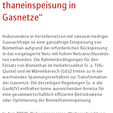
than­ein­spei­sung in
Gasnetze“
Ins­be­son­de­re in Ver­tei­ler­net­zen mit saisonal niedriger
Gas­nach­fra­ge ist eine ganz­jäh­ri­ge Ein­spei­sung von
Biomethan aufgrund der er­for­der­li­chen Rückspei­sung
in das vor­ge­la­ger­te Netz mit hohen Netz­an­schluss­kos­
ten verbunden. Die Rah­men­be­din­gun­gen für den
Einsatz von Biomethan im Ver­kehrs­sek­tor (v. a. THG-
Quote) und im Wär­me­be­reich (GEG) treten so in ein
wach­sen­des Span­nungs­ver­hält­nis zur Trans­for­ma­ti­on
der Gasnetze. Die der­zei­ti­gen Re­ge­lun­gen (u. a. die
GasNZV) enthalten keine aus­rei­chen­den Anreize für
eine ge­samt­wirt­schaft­lich ef­fi­zi­en­te Be­triebs­wei­se
oder Op­ti­mie­rung der Bio­me­than­ein­spei­sung.