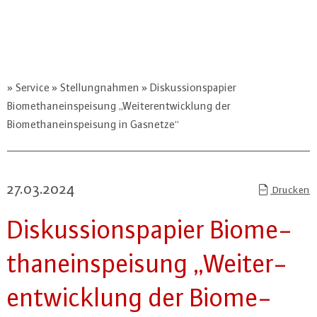
Service
Stellungnahmen
Diskussionspapier
Biomethaneinspeisung „Weiterentwicklung der
Biomethaneinspeisung in Gasnetze“
27.03.2024
Drucken
Dis­kus­si­ons­pa­pier Bio­me­
than­ein­spei­sung „Wei­ter­
ent­wick­lung der Bio­me­