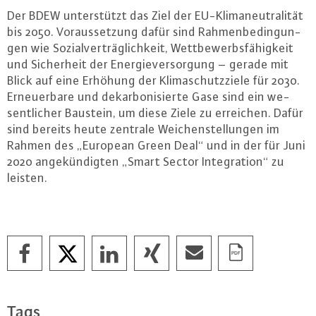
Der BDEW un­ter­stützt das Ziel der EU-Kli­ma­neu­tra­li­tät
bis 2050. Vor­aus­set­zung dafür sind Rah­men­be­din­gun­
gen wie So­zi­al­ver­träg­lich­keit, Wett­be­werbs­fä­hig­keit
und Si­cher­heit der En­er­gie­ver­sor­gung – gerade mit
Blick auf eine Erhöhung der Kli­ma­schutz­zie­le für 2030.
Er­neu­er­ba­re und dekar­bo­ni­sier­te Gase sind ein we­
sent­li­cher Baustein, um diese Ziele zu erreichen. Dafür
sind bereits heute zentrale Wei­chen­stel­lun­gen im
Rahmen des „European Green Deal“ und in der für Juni
2020 an­ge­kün­dig­ten „Smart Sector In­te­gra­ti­on“ zu
leisten.
Tags