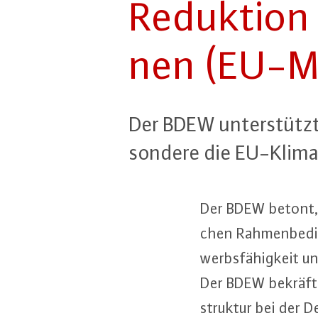
Reduktion a
nen (EU-Me­
Der BDEW un­ter­stützt 
son­de­re die EU-Kli­ma­
Der BDEW betont, d
chen Rah­men­be­din
werbs­fä­hig­keit un
Der BDEW be­kräf­ti
struk­tur bei der D