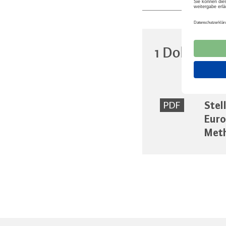
1 Dokumen
Stel
PDF
Euro
Meth