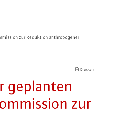
mmission zur Reduktion anthropogener
Drucken
ur geplanten
om­mis­si­on zur