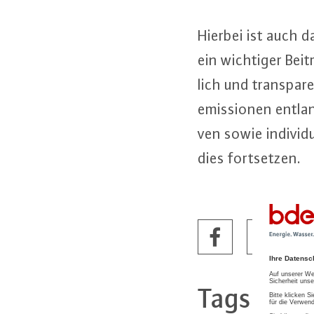
Hierbei ist auch da
ein wichtiger Beitr
lich und trans­pa
emis­sio­nen entlan
ven sowie in­di­vi
dies fort­set­zen.
Tags
Meth