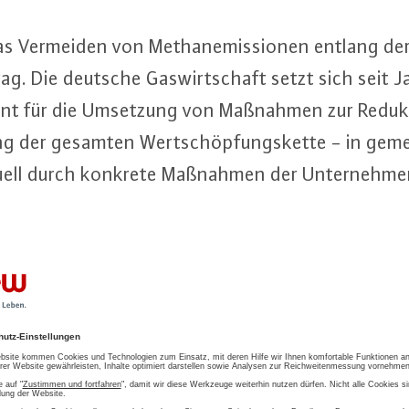
s Vermeiden von Me­tha­n­emis­sio­nen entlang der Er
ag. Die deutsche Gas­wirt­schaft setzt sich seit Ja
­rent für die Umsetzung von Maßnahmen zur Reduk
g der gesamten Wert­schöp­fungs­ket­te - in ge­mein
­du­ell durch konkrete Maßnahmen der Un­ter­neh­me
anemission
EU-Methanstrategie