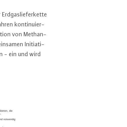
d­gas­lie­fer­ket­te
hren kon­ti­nu­ier­
tion von Me­tha­n­
­sa­men In­itia­ti­
n - ein und wird