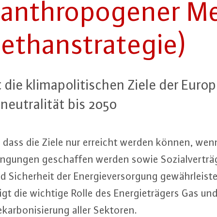
n­thro­po­ge­ner Me­
than­stra­te­gie)
die kli­ma­po­li­ti­schen Ziele der Eu­ro
neu­tra­li­tät bis 2050
ass die Ziele nur erreicht werden können, wenn di
­gun­gen ge­schaf­fen werden sowie So­zi­al­ver­träg
d Si­cher­heit der En­er­gie­ver­sor­gung ge­währ­leis­t
gt die wichtige Rolle des En­er­gie­trä­gers Gas und
ekar­bo­ni­sie­rung aller Sektoren.