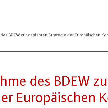
des BDEW zur geplanten Strategie der Europäischen Ko
nah­me des BDEW z
er Eu­ro­päi­schen K