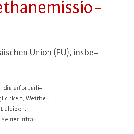
tha­n­emis­sio­
­päi­schen Union (EU), ins­be­
e er­for­der­li­
­lich­keit, Wett­be­
et bleiben.
 seiner In­fra­