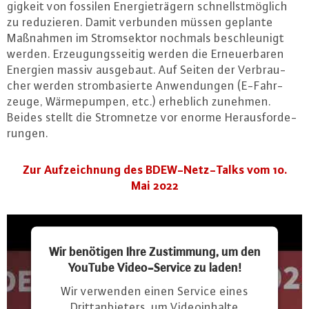
gig­keit von fossilen En­er­gie­trä­gern schnellst­mög­lich
zu re­du­zie­ren. Damit verbunden müssen geplante
Maßnahmen im Strom­sek­tor nochmals be­schleu­nigt
werden. Er­zeu­gungs­sei­tig werden die Er­neu­er­ba­ren
Energien massiv ausgebaut. Auf Seiten der Ver­brau­
cher werden strom­ba­sier­te An­wen­dun­gen (E-Fahr­
zeu­ge, Wär­me­pum­pen, etc.) erheblich zunehmen.
Beides stellt die Strom­net­ze vor enorme Her­aus­for­de­
run­gen.
Zur Auf­zeich­nung des BDEW-Netz-Talks vom 10.
Mai 2022
Wir benötigen Ihre Zustimmung, um den
YouTube Video-Service zu laden!
Wir verwenden einen Service eines
Drittanbieters, um Videoinhalte