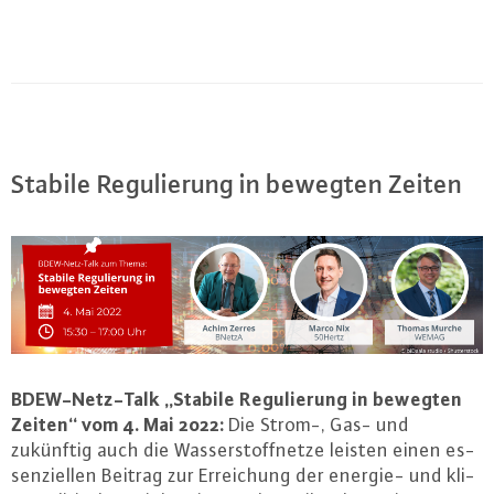
Stabile Re­gu­lie­rung in bewegten Zeiten
BDEW-Netz-Talk „Stabile Re­gu­lie­rung in bewegten
Zeiten“ vom 4. Mai 2022:
Die Strom-, Gas- und
zukünftig auch die Was­ser­stoff­net­ze leisten einen es­
sen­zi­el­len Beitrag zur Er­rei­chung der energie- und kli­