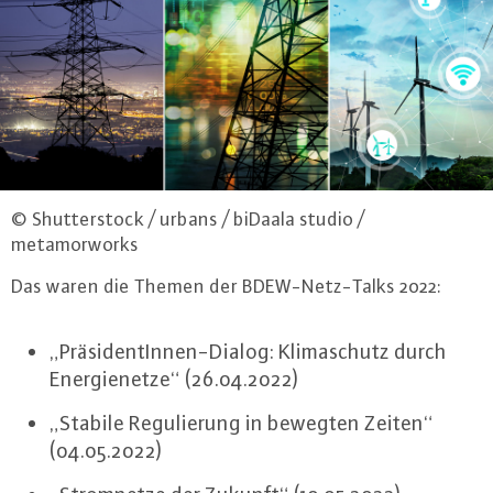
© Shutterstock / urbans / biDaala studio /
metamorworks
Das waren die Themen der BDEW-Netz-Talks 2022:
„Prä­si­den­tIn­nen-Dia­log: Kli­ma­schutz durch
En­er­gie­net­ze“ (26.04.2022)
„Stabile Re­gu­lie­rung in bewegten Zeiten“
(04.05.2022)