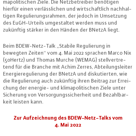
ma­po­li­ti­schen Ziele. Die Netz­be­trei­ber benötigen
hierfür einen ver­läss­li­chen und wirt­schaft­lich nach­hal­
ti­gen Re­gu­lie­rungs­rah­men, der jedoch in Umsetzung
des EuGH-Ur­teils um­ge­stal­tet werden muss und
zukünftig stärker in den Händen der BNetzA liegt.
Beim
BDEW-Netz-Talk „Stabile Re­gu­lie­rung in
bewegten Zeiten“ vom 4. Mai 2022
sprachen Marco Nix
(50Hertz) und Thomas Murche (WEMAG) stell­ver­tre­
tend für die Branche mit Achim Zerres, Ab­tei­lungs­lei­ter
En­er­gie­re­gu­lie­rung der BNetzA und dis­ku­tier­ten, wie
die Re­gu­lie­rung auch zukünftig ihren Beitrag zur Er­rei­
chung der energie- und kli­ma­po­li­ti­schen Ziele unter
Sicherung von Ver­sor­gungs­si­cher­heit und Be­zahl­bar­
keit leisten kann.
Zur Auf­zeich­nung des BDEW-Netz-Talks vom
4. Mai 2022