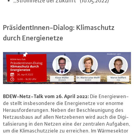
„Strom­net­ze der Zukunft“ (10.05.2022)
Prä­si­den­tIn­nen-Dia­log: Kli­ma­schutz
durch En­er­gie­net­ze
BDEW-Netz-Talk vom 26. April 2022:
Die En­er­gie­wen­
de stellt ins­be­son­de­re die En­er­gie­net­ze vor enorme
Her­aus­for­de­run­gen. Neben der Be­schleu­ni­gung des
Netz­aus­baus auf allen Netz­ebe­nen wird auch die Di­gi­
ta­li­sie­rung in den Netzen eine der zentralen Aufgaben,
um die Kli­ma­schutz­zie­le zu erreichen. Im Wär­me­sek­tor