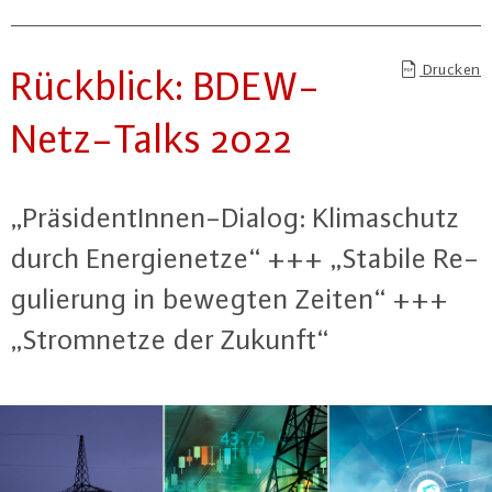
Drucken
Rückblick: BDEW-
Netz-Talks 2022
„Prä­si­den­tIn­nen-Dia­log: Kli­ma­schutz
durch En­er­gie­net­ze“ +++ „Stabile Re­
gu­lie­rung in bewegten Zeiten“ +++
„Strom­net­ze der Zukunft“