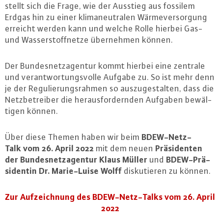
stellt sich die Frage, wie der Ausstieg aus fossilem
Erdgas hin zu einer kli­ma­neu­tra­len Wär­me­ver­sor­gung
erreicht werden kann und welche Rolle hierbei Gas-
und Was­ser­stoff­net­ze über­neh­men können.
Der Bun­des­netz­agen­tur kommt hierbei eine zentrale
und ver­ant­wor­tungs­vol­le Aufgabe zu. So ist mehr denn
je der Re­gu­lie­rungs­rah­men so aus­zu­ge­stal­ten, dass die
Netz­be­trei­ber die her­aus­for­dern­den Aufgaben be­wäl­
ti­gen können.
BDEW-Netz-
Über diese Themen haben wir beim
Talk vom 26. April 2022
Prä­si­den­ten
mit dem neuen
der Bun­des­netz­agen­tur Klaus Müller
BDEW-Prä­
und
si­den­tin Dr. Ma­rie-Lui­se Wolff
dis­ku­tie­ren zu können.
Zur Auf­zeich­nung des BDEW-Netz-Talks vom 26. April
2022