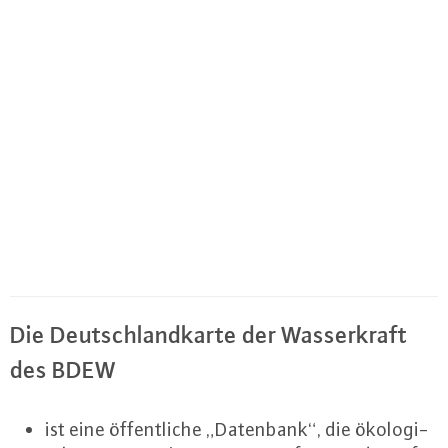
Die Deutsch­land­kar­te der Was­ser­kraft
des BDEW
ist eine öf­fent­li­che „Datenbank“, die öko­lo­gi­