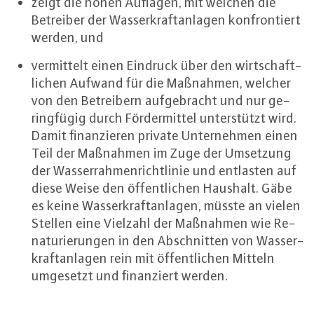
zeigt die hohen Auflagen, mit welchen die
Betreiber der Was­ser­kraft­an­la­gen kon­fron­tiert
werden, und
ver­mit­telt einen Eindruck über den wirt­schaft­
li­chen Aufwand für die Maßnahmen, welcher
von den Be­trei­bern auf­ge­bracht und nur ge­
ring­fü­gig durch För­der­mit­tel un­ter­stützt wird.
Damit fi­nan­zie­ren private Un­ter­neh­men einen
Teil der Maßnahmen im Zuge der Umsetzung
der Was­ser­rah­men­richt­li­nie und entlasten auf
diese Weise den öf­fent­li­chen Haushalt. Gäbe
es keine Was­ser­kraft­an­la­gen, müsste an vielen
Stellen eine Vielzahl der Maßnahmen wie Re­
na­tu­rie­run­gen in den Ab­schnit­ten von Was­ser­
kraft­an­la­gen rein mit öf­fent­li­chen Mitteln
umgesetzt und fi­nan­ziert werden.