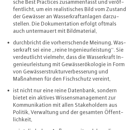
sche Best Practices zu­sam­men­fasst und ver­öf­
fent­licht, um ein rea­lis­ti­sches Bild vom Zustand
der Gewässer an Was­ser­kraft­an­la­gen dar­zu­
stel­len. Die Do­ku­men­ta­ti­on erfolgt oftmals
auch un­ter­mau­ert mit Bild­ma­te­ri­al,
durch­bricht die vor­herr­schen­de Meinung, Was­
ser­kraft sei eine „reine In­ge­nieur­leis­tung“. Sie
ver­deut­licht vielmehr, dass die Was­ser­kraft In­
ge­nieur­leis­tung mit Ge­wäs­ser­öko­lo­gie in Form
von Ge­wäs­ser­struk­tur­ver­bes­se­rung und
Maßnahmen für den Fisch­schutz vereint,
ist nicht nur eine reine Datenbank, sondern
bietet ein aktives Wis­sens­ma­nage­ment zur
Kom­mu­ni­ka­ti­on mit allen Sta­ke­hol­dern aus
Politik, Ver­wal­tung und der gesamten Öf­fent­
lich­keit,