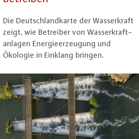
Die Deutsch­land­kar­te der Was­ser­kraft
zeigt, wie Betreiber von Was­ser­kraft­
an­la­gen En­er­gie­er­zeu­gung und
Ökologie in Einklang bringen.