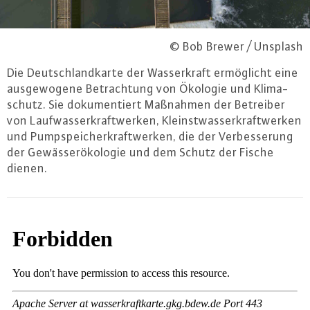
© Bob Brewer / Unsplash
Die Deutsch­land­kar­te der Was­ser­kraft er­mög­licht eine
aus­ge­wo­ge­ne Be­trach­tung von Ökologie und Kli­ma­
schutz. Sie do­ku­men­tiert Maßnahmen der Betreiber
von Lauf­was­ser­kraft­wer­ken, Kleinst­was­ser­kraft­wer­ken
und Pump­spei­cher­kraft­wer­ken, die der Ver­bes­se­rung
der Ge­wäs­ser­öko­lo­gie und dem Schutz der Fische
dienen.