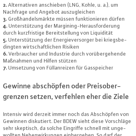
2.
Al­ter­na­ti­ven an­schie­ben (LNG, Kohle, u. a.), um
Nachfrage und Angebot aus­zu­glei­chen
3.
Groß­han­dels­märk­te müssen funk­tio­nie­ren dürfen
4.
Un­ter­stüt­zung der Mar­gi­ning-Her­aus­for­de­rung
durch kurz­fris­ti­ge Be­reit­stel­lung von Li­qui­di­tät
5.
Un­ter­stüt­zung der En­er­gie­ver­sor­ger bei kriegs­be­
ding­ten wirt­schaft­li­chen Risiken
6.
Ver­brau­cher und Industrie durch vor­über­ge­hen­de
Maßnahmen und Hilfen stützen
7.
Umsetzung von Füll­an­rei­zen für Gas­spei­cher
Gewinne ab­schöp­fen oder Preis­ober­
gren­zen setzen, verfehlen eher die Ziele
Intensiv wird derzeit immer noch das Ab­schöp­fen von
Gewinnen dis­ku­tiert. Der BDEW sieht diese Vor­schlä­ge
sehr skeptisch, da solche Eingriffe schnell mit un­ge­
woll­ten Ne­ben­wir­kun­gen ein­her­ge­hen. So darf der