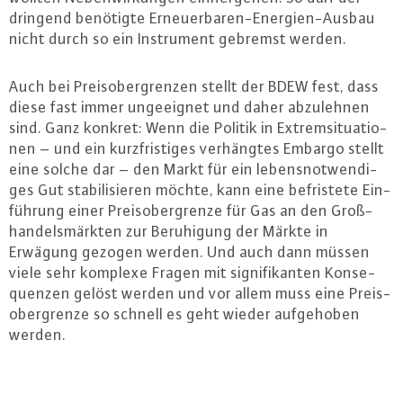
dringend benötigte Er­neu­er­ba­ren-En­er­gi­en-Aus­bau
nicht durch so ein In­stru­ment gebremst werden.
Auch bei Preis­ober­gren­zen stellt der BDEW fest, dass
diese fast immer un­ge­eig­net und daher ab­zu­leh­nen
sind. Ganz konkret: Wenn die Politik in Ex­trem­si­tua­tio­
nen – und ein kurz­fris­ti­ges ver­häng­tes Embargo stellt
eine solche dar – den Markt für ein le­bens­not­wen­di­
ges Gut sta­bi­li­sie­ren möchte, kann eine be­fris­te­te Ein­
füh­rung einer Preis­ober­gren­ze für Gas an den Groß­
han­dels­märk­ten zur Be­ru­hi­gung der Märkte in
Erwägung gezogen werden. Und auch dann müssen
viele sehr komplexe Fragen mit si­gni­fi­kan­ten Kon­se­
quen­zen gelöst werden und vor allem muss eine Preis­
ober­gren­ze so schnell es geht wieder auf­ge­ho­ben
werden.