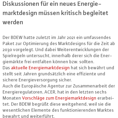
Dis­kus­sio­nen für ein neues En­er­gie­
markt­de­sign müssen kritisch begleitet
werden
Der BDEW hatte zuletzt im Jahr 2021 ein um­fas­sen­des
Paket zur Op­ti­mie­rung des Markt­de­signs für die Zeit ab
2030 vorgelegt. Und dabei Wei­ter­ent­wick­lun­gen der
Spiel­re­geln un­ter­sucht, innerhalb derer sich die En­er­
gie­märk­te frei entfalten können bzw. sollten.
Das
aktuelle En­er­gie­markt­de­sign
hat sich bewährt und
stellt seit Jahren grund­sätz­lich eine ef­fi­zi­en­te und
sichere En­er­gie­ver­sor­gung sicher.
Auch die Eu­ro­päi­sche Agentur zur Zu­sam­men­ar­beit der
En­er­gie­re­gu­la­to­ren, ACER, hat in den letzten sechs
Monaten
Vor­schlä­ge zum En­er­gie­markt­de­sign
er­ar­bei­
tet. Der BDEW begrüßt diese weit­ge­hend, weil sie die
we­sent­li­chen Elemente des funk­tio­nie­ren­den Marktes
bewahrt und wei­ter­führt.