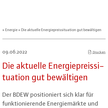
Energie
Die aktuelle Energiepreissituation gut bewältigen
09.06.2022
Drucken
Die aktuelle En­er­gie­preis­si­
tua­ti­on gut be­wäl­ti­gen
Der BDEW po­si­tio­niert sich klar für
funk­tio­nie­ren­de En­er­gie­märk­te und