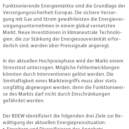
Funk­tio­nie­ren­de En­er­gie­märk­te sind die Grundlage der
Ver­sor­gungs­si­cher­heit Europas. Die sichere Ver­sor­
gung mit Gas und Strom ge­währ­leis­ten die En­er­gie­ver­
sor­gungs­un­ter­neh­men in einem global ver­netz­ten
Markt. Neue In­ves­ti­tio­nen in kli­ma­neu­tra­le Tech­no­lo­
gi­en, die zur Stärkung der En­er­gie­sou­ve­rä­ni­tät er­for­
der­lich sind, werden über Preis­si­gna­le angeregt.
In der aktuellen Hoch­preis­pha­se wird der Markt einem
Stress­test un­ter­zo­gen. Mögliche Fehl­ent­wick­lun­gen
könnten durch In­ter­ven­tio­nen gelöst werden. Die
Sinn­haf­tig­keit eines Markt­ein­griffs muss aber stets
sorg­fäl­tig abgewogen werden, denn die Funk­ti­ons­wei­
se des Markts darf nicht durch Ein­schrän­kun­gen
gefährdet werden.
Der BDEW iden­ti­fi­ziert die folgenden drei Ziele zur Be­
wäl­ti­gung der aktuellen En­er­gie­preis­si­tua­ti­on: