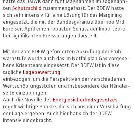
hatte das BMWK dann fünf Maßnahmen im so­ge­nann­
ten
Schutz­schild
zu­sam­men­ge­fasst. Der BDEW hatte
sich sehr intensiv für eine Lösung für das Margining
ein­ge­setzt, die mit der Bun­des­ga­ran­tie über 100 Mrd.
Euro seit April einen robusten Schutz der Im­por­teu­re
bei si­gni­fi­kan­ten Preis­sprün­gen darstellt.
Mit der vom BDEW ge­for­der­ten Ausrufung der Früh­
warn­stu­fe wurde auch das im Not­fall­plan Gas vor­ge­se­
he­ne Kri­sen­team ein­ge­setzt. Der BDEW ist in diese
tägliche
La­ge­be­wer­tung
ein­be­zo­gen, um die Per­spek­ti­ven der ver­schie­de­nen
Wert­schöp­fungs­stu­fen und ins­be­son­de­re der Händ­ler­
sei­te ein­zu­brin­gen.
Auch die Novelle des
En­er­gie­si­cher­heits­ge­set­zes
regelt wichtige Punkte, die sich aus einer Ver­schär­fung
der Lage ergeben. Auch hier hat sich der BDEW
intensiv ein­ge­bracht.