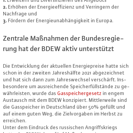
1.
Erweitern und Di­ver­si­fi­zie­ren des Angebots
2.
Erhöhen der En­er­gie­ef­fi­zi­enz und Ver­rin­gern der
Nachfrage und
3.
Fördern der En­er­gie­un­ab­hän­gig­keit in Europa.
Zentrale Maßnahmen der Bun­des­re­gie­
rung hat der BDEW aktiv un­ter­stützt
Die Ent­wick­lung der aktuellen En­er­gie­prei­se hatte sich
schon in der zweiten Jah­res­hälf­te 2021 ab­ge­zeich­net
und hat sich dann zum Jah­res­wech­sel ver­schärft. Ins­
be­son­de­re um aus­rei­chen­de Spei­ch­er­füll­stän­de zu ge­
währ­leis­ten, wurde das
Gas­spei­cher­ge­setz
in engem
Austausch mit dem BDEW kon­zi­piert. Mitt­ler­wei­le sind
die Gas­spei­cher in Deutsch­land über 50% gefüllt und
auf einem guten Weg, die Ziel­vor­ga­ben im Herbst zu
erreichen.
Unter dem Eindruck des rus­si­schen An­griffs­kriegs