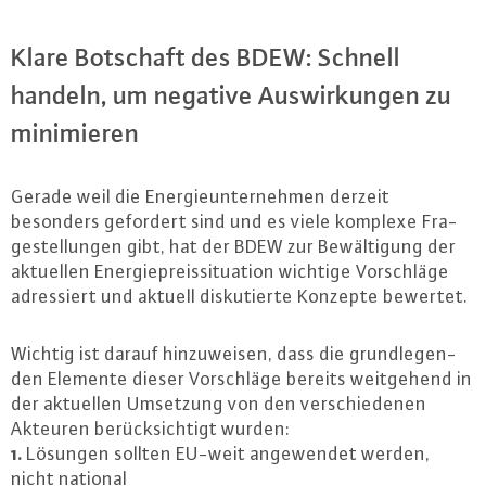
Klare Botschaft des BDEW: Schnell
handeln, um negative Aus­wir­kun­gen zu
mi­ni­mie­ren
Gerade weil die En­er­gie­un­ter­neh­men derzeit
besonders gefordert sind und es viele komplexe Fra­
ge­stel­lun­gen gibt, hat der BDEW zur Be­wäl­ti­gung der
aktuellen En­er­gie­preis­si­tua­ti­on wichtige Vor­schlä­ge
adres­siert und aktuell dis­ku­tier­te Konzepte bewertet.
Wichtig ist darauf hin­zu­wei­sen, dass die grund­le­gen­
den Elemente dieser Vor­schlä­ge bereits weit­ge­hend in
der aktuellen Umsetzung von den ver­schie­de­nen
Akteuren be­rück­sich­tigt wurden:
1.
Lösungen sollten EU-weit an­ge­wen­det werden,
nicht national