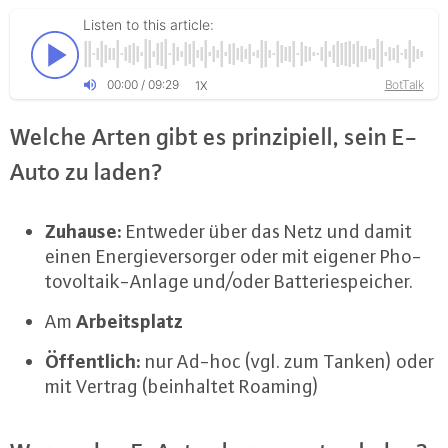
Listen to this article:
00
:
00
/
09
:
29
BotTalk
1X
Welche Arten gibt es prin­zi­pi­ell, sein E-
Auto zu laden?
Zuhause:
Entweder über das Netz und damit
einen En­er­gie­ver­sor­ger oder mit eigener Pho­
to­vol­ta­ik-An­la­ge und/oder Bat­te­rie­spei­cher.
Ar­beits­platz
Am
Öf­fent­lich:
nur Ad-hoc (vgl. zum Tanken) oder
mit Vertrag (be­inhal­tet Roaming)