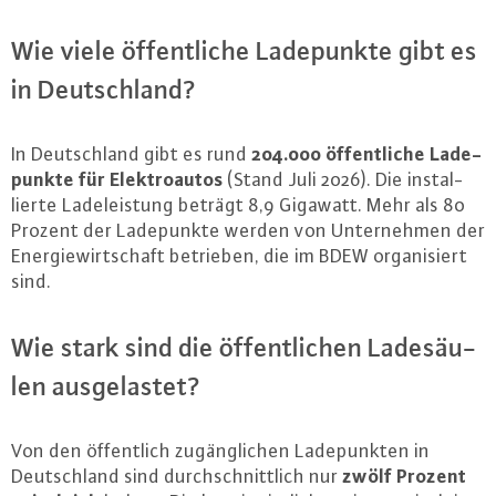
Wie viele öf­fent­li­che La­de­punk­te gibt es
in Deutsch­land?
204.000 öf­fent­li­che La­de­
In Deutsch­land gibt es rund
punk­te für Elek­tro­au­tos
(Stand Juli 2026). Die in­stal­
lier­te La­de­leis­tung beträgt 8,9 Gigawatt. Mehr als 80
Prozent der La­de­punk­te werden von Un­ter­neh­men der
En­er­gie­wirt­schaft betrieben, die im BDEW or­ga­ni­siert
sind.
Wie stark sind die öf­fent­li­chen La­de­säu­
len aus­ge­las­tet?
Von den öf­fent­lich zu­gäng­li­chen La­de­punk­ten in
zwölf Prozent
Deutsch­land sind durch­schnitt­lich nur