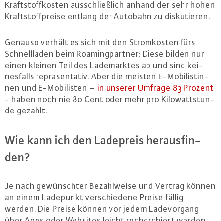
Kraft­stoff­kos­ten aus­schließ­lich anhand der sehr hohen
Kraft­stoff­prei­se entlang der Autobahn zu dis­ku­tie­ren.
Genauso verhält es sich mit den Strom­kos­ten fürs
Schnell­la­den beim Roa­ming­part­ner: Diese bilden nur
einen kleinen Teil des La­de­mark­tes ab und sind kei­
nes­falls re­prä­sen­ta­tiv. Aber die meisten E-Mo­bi­lis­tin­
nen und E-Mo­bi­lis­ten –
in unserer Umfrage 83 Prozent
- haben noch nie 80 Cent oder mehr pro Ki­lo­watt­stun­
de gezahlt.
Wie kann ich den Ladepreis her­aus­fin­
den?
Je nach ge­wünsch­ter Be­zahl­wei­se und Vertrag können
an einem Ladepunkt ver­schie­de­ne Preise fällig
werden. Die Preise können vor jedem La­de­vor­gang
über Apps oder Websites leicht re­cher­chiert werden.