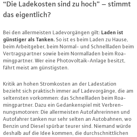
“Die La­de­kos­ten sind zu hoch” – stimmt
das ei­gent­lich?
Laden ist
Bei den al­ler­meis­ten La­de­vor­gän­gen gilt:
günstiger als Tanken.
So ist es beim Laden zu Hause,
beim Ar­beit­ge­ber, beim Normal- und Schnell­la­den beim
Ver­trags­part­ner sowie beim Nor­mal­la­den beim Roa­
ming­part­ner. Wer eine Pho­to­vol­ta­ik-An­la­ge besitzt,
fährt meist am güns­tigs­ten.
Kritik an hohen Strom­kos­ten an der La­de­sta­ti­on
bezieht sich praktisch immer auf La­de­vor­gän­ge, die am
sel­tens­ten vorkommen: das Schnell­la­den beim Roa­
ming­part­ner. Dazu ein Ge­dan­ken­spiel mit Ver­bren­
nungs­mo­to­ren: Die al­ler­meis­ten Au­to­fah­re­rin­nen und
Au­to­fah­rer tanken nur sehr selten an Au­to­bah­nen, wo
Benzin und Diesel spürbar teurer sind. Niemand würde
deshalb auf die Idee kommen, die durch­schnitt­li­chen