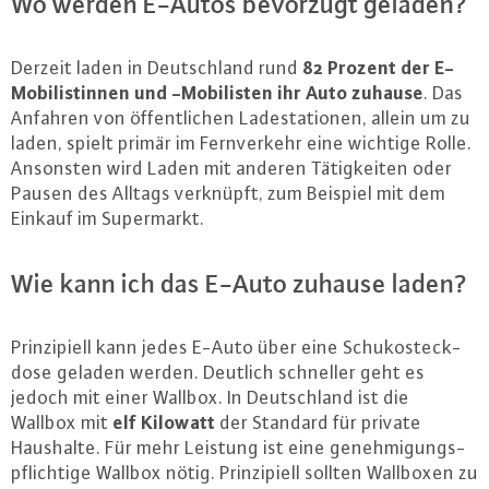
Wo werden E-Autos bevorzugt geladen?
82 Prozent der E-
Derzeit laden in Deutsch­land rund
Mo­bi­lis­tin­nen und -Mo­bi­lis­ten ihr Auto zuhause
. Das
Anfahren von öf­fent­li­chen La­de­sta­tio­nen, allein um zu
laden, spielt primär im Fern­ver­kehr eine wichtige Rolle.
Ansonsten wird Laden mit anderen Tä­tig­kei­ten oder
Pausen des Alltags verknüpft, zum Beispiel mit dem
Einkauf im Su­per­markt.
Wie kann ich das E-Auto zuhause laden?
Prin­zi­pi­ell kann jedes E-Auto über eine Schu­ko­steck­
do­se geladen werden. Deutlich schneller geht es
jedoch mit einer Wallbox. In Deutsch­land ist die
elf Kilowatt
Wallbox mit
der Standard für private
Haushalte. Für mehr Leistung ist eine ge­neh­mi­gungs­
pflich­ti­ge Wallbox nötig. Prin­zi­pi­ell sollten Wallboxen zu