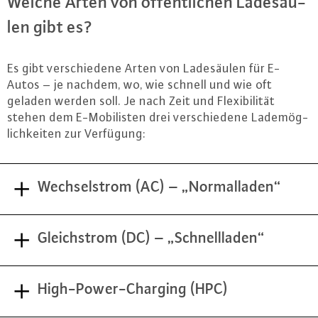
Welche Arten von öf­fent­li­chen La­de­säu­
len gibt es?
Es gibt ver­schie­de­ne Arten von La­de­säu­len für E-
Autos – je nachdem, wo, wie schnell und wie oft
geladen werden soll. Je nach Zeit und Fle­xi­bi­li­tät
stehen dem E-Mo­bi­lis­ten drei ver­schie­de­ne La­de­mög­
lich­kei­ten zur Verfügung:
Wechselstrom (AC) – „Normalladen“
Gleichstrom (DC) – „Schnellladen“
High-Power-Charging (HPC)