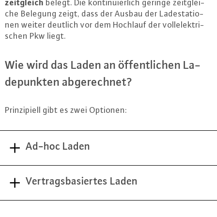
zeit­gleich
belegt. Die kon­ti­nu­ier­lich geringe zeit­glei­
che Belegung zeigt, dass der Ausbau der La­de­sta­tio­
nen weiter deutlich vor dem Hochlauf der voll­elek­tri­
schen Pkw liegt.
Wie wird das Laden an öf­fent­li­chen La­
de­punk­ten ab­ge­rech­net?
Prin­zi­pi­ell gibt es zwei Optionen:
Ad-hoc Laden
Vertragsbasiertes Laden