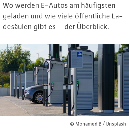
Wo werden E-Autos am häu­figs­ten
geladen und wie viele öf­fent­li­che La­
de­säu­len gibt es – der Überblick.
© Mohamed B / Unsplash