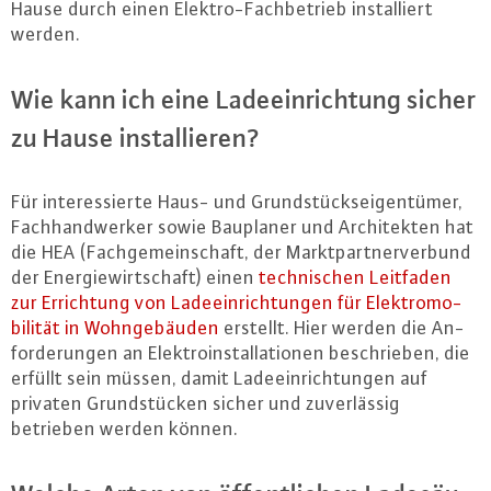
Hause durch einen Elek­tro-Fach­be­trieb in­stal­liert
werden.
Wie kann ich eine La­de­ein­rich­tung sicher
zu Hause in­stal­lie­ren?
Für in­ter­es­sier­te Haus- und Grund­stücks­ei­gen­tü­mer,
Fach­hand­wer­ker sowie Bauplaner und Ar­chi­tek­ten hat
die HEA (Fach­ge­mein­schaft, der Markt­part­ner­ver­bund
der En­er­gie­wirt­schaft) einen
tech­ni­schen Leitfaden
zur Er­rich­tung von La­de­ein­rich­tun­gen für Elek­tro­mo­
bi­li­tät in Wohn­ge­bäu­den
erstellt. Hier werden die An­
for­de­run­gen an Elek­tro­in­stal­la­tio­nen be­schrie­ben, die
erfüllt sein müssen, damit La­de­ein­rich­tun­gen auf
privaten Grund­stü­cken sicher und zu­ver­läs­sig
betrieben werden können.