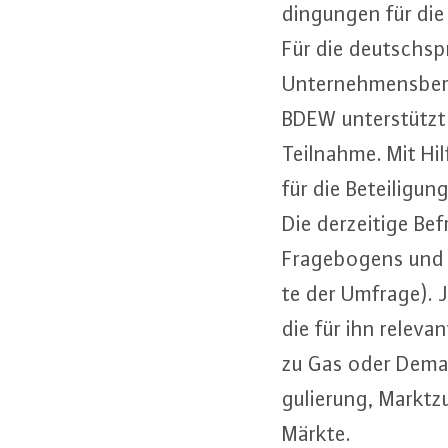
din­gun­gen für di
Für die deutsch­sp
Un­ter­neh­mens­be
BDEW un­ter­stützt
Teilnahme. Mit Hil
für die Be­tei­li­g
Die der­zei­ti­ge B
Fra­ge­bo­gens und
te der Umfrage). 
die für ihn relevan
zu Gas oder Demand
gu­lie­rung, Markt­z
Märkte.