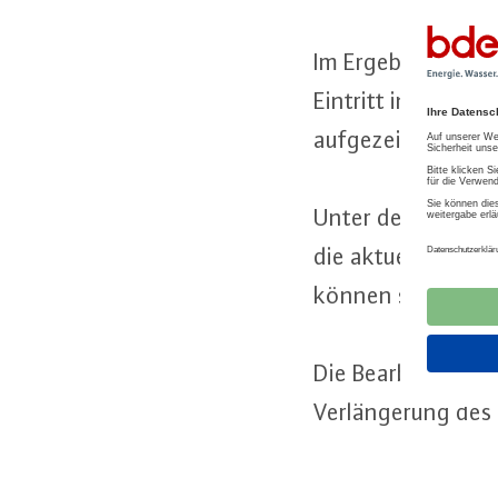
Im Ergebnis sollen
Eintritt in den End
auf­ge­zeigt sowie V
Unter der
In­ter­n
die aktuelle Umfra
können sich bei 
Die Be­ar­bei­tung d
Ver­län­ge­rung des