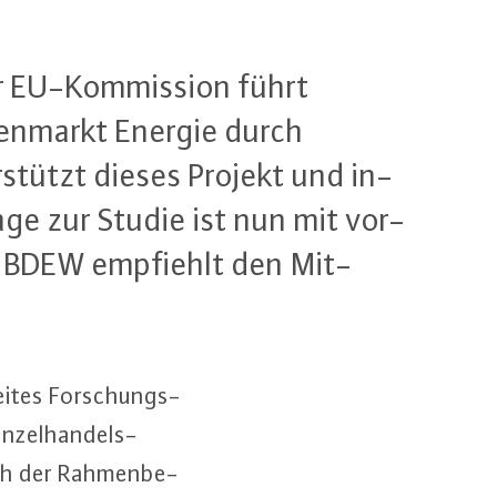
der EU-Kom­mis­si­on führt
­den­markt Energie durch
r­stützt dieses Projekt und in­
age zur Studie ist nun mit vor­
 Der BDEW empfiehlt den Mit­
wei­tes For­schungs­
in­zel­han­dels­
ich der Rah­men­be­