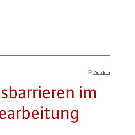
Drucken
­bar­rie­ren im
­ar­bei­tung