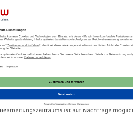
 für alle Mit­glieds­län­der der EU Regeln und Vor
­kun­den­markt für Energie be­schrie­ben, be­ste­hen­d
er­bes­se­rungs­vor­schlä­ge er­ar­bei­tet werden.
et­adres­se des Projektes
und direkt über den nach­st
ge er­reich­bar:
Survey – retail market barriers
. In
Fragen auch direkt an den BDEW wenden.
es Fra­ge­bo­gens ist bis Freitag, den 19. Juli 2019, 
 Be­ar­bei­tungs­zeit­raums ist auf Nachfrage möglic