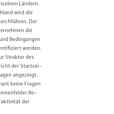
einzelnen Ländern.
h­land wird die
urch­füh­ren. Der
ter­neh­men die
 und Be­din­gun­gen
ti­fi­ziert werden.
zur Struktur des
icht der Start­sei­
ragen angezeigt,
fe­rant keine Fragen
e­men­fel­der Re­
k­ti­vi­tät der