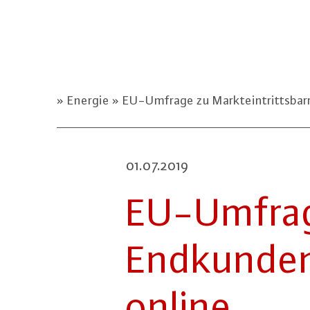
Energie
EU-Umfrage zu Markteintrittsbarr
01.07.2019
EU-Um­fra­ge
End­kun­den
online