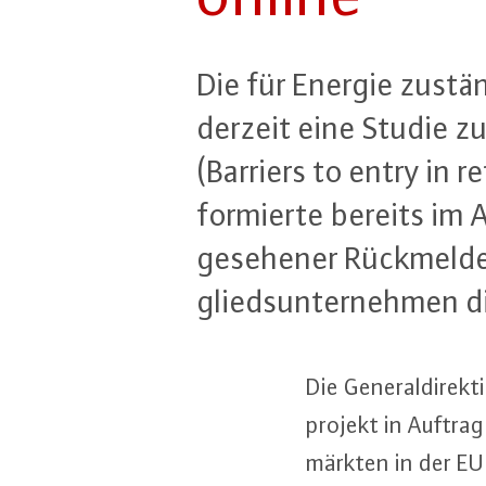
Die für Energie zu­stän
derzeit eine Studie zu 
(Barriers to entry in 
for­mier­te bereits im
ge­se­he­ner Rück­mel­
glieds­un­ter­neh­men
Die Ge­ne­ral­di­re
pro­jekt in Auftrag 
märk­ten in der EU 