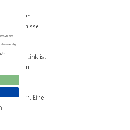
gaben für den
e Hin­der­nis­se
e­hen­den Link ist
­ter­es­sen­ten
vor­ge­se­hen. Eine
h.