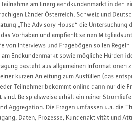
e Teilnahme am En­er­gie­end­kun­den­markt in den 
ra­chi­gen Länder Ös­ter­reich, Schweiz und Deutsc
­ra­tung „The Advisory House“ die Un­ter­su­chung d
 das Vorhaben und empfiehlt seinen Mit­glieds­un­
fe von In­ter­views und Fra­ge­bö­gen sollen Regeln
ung am End­kun­den­markt sowie mögliche Hürden iden­
efragung besteht aus all­ge­mei­nen In­for­ma­tio­nen 
 einer kurzen Anleitung zum Ausfüllen (das ent­spr
Jeder Teil­neh­mer bekommt online dann nur die F
t sind. Bei­spiels­wei­se erhält ein reiner Strom­lie­
 Ag­gre­ga­ti­on. Die Fragen umfassen u.a. die Th
u­gang, Daten, Prozesse, Kun­den­ak­ti­vi­tät und At­tra