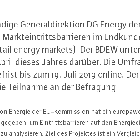
­di­ge Ge­ne­ral­di­rek­ti­on DG Energy 
Markt­ein­tritts­bar­rie­ren im End­kun
retail energy markets). Der BDEW un­te
 April dieses Jahres darüber. Die Umfr
de­frist bis zum 19. Juli 2019 online.
 die Teilnahme an der Befragung.
k­ti­on Energie der EU-Kom­mis­si­on hat ein eu­ro­pa­
gegeben, um Ein­tritts­bar­rie­ren auf den En­er­gie­e
zu ana­ly­sie­ren. Ziel des Projektes ist ein Vergle