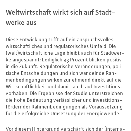
Welt­wirt­schaft wirkt sich auf Stadt­
wer­ke aus
Diese Ent­wick­lung trifft auf ein an­spruchs­vol­les
wirt­schaft­li­ches und re­gu­la­to­ri­sches Umfeld. Die
(welt)wirt­schaft­li­che Lage bleibt auch für Stadt­wer­
ke an­ge­spannt: Lediglich 43 Prozent blicken positiv
in die Zukunft. Re­gu­la­to­ri­sche Ver­än­de­run­gen, po­li­
ti­sche Ent­schei­dun­gen und sich wandelnde Rah­
men­be­din­gun­gen wirken zunehmend direkt auf die
Wirt­schaft­lich­keit und damit auch auf In­ves­ti­ti­ons­
vor­ha­ben. Die Er­geb­nis­se der Studie un­ter­strei­chen
die hohe Bedeutung ver­läss­li­cher und in­ves­ti­ti­ons­
för­dern­der Rah­men­be­din­gun­gen als Vor­aus­set­zung
für die er­folg­rei­che Umsetzung der En­er­gie­wen­de.
Vor diesem Hin­ter­grund ver­schärft sich der (in­ter­na­