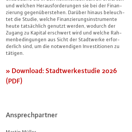
und welchen Her­aus­for­de­run­gen sie bei der Fi­nan­
zie­rung ge­gen­über­ste­hen. Darüber hinaus be­leuch­
tet die Studie, welche Fi­nan­zie­rungs­in­stru­men­te
heute tat­säch­lich genutzt werden, wodurch der
Zugang zu Kapital erschwert wird und welche Rah­
men­be­din­gun­gen aus Sicht der Stadt­wer­ke er­for­
der­lich sind, um die not­wen­di­gen In­ves­ti­tio­nen zu
tätigen.
» Download: Stadt­wer­ke­stu­die 2026
(PDF)
An­sprech­part­ner