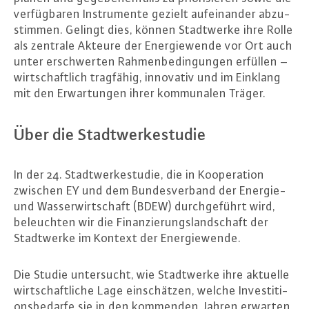
ver­füg­ba­ren In­stru­men­te gezielt auf­ein­an­der ab­zu­
stim­men. Gelingt dies, können Stadt­wer­ke ihre Rolle
als zentrale Akteure der En­er­gie­wen­de vor Ort auch
unter er­schwer­ten Rah­men­be­din­gun­gen erfüllen –
wirt­schaft­lich tragfähig, innovativ und im Einklang
mit den Er­war­tun­gen ihrer kom­mu­na­len Träger.
Über die Stadt­wer­ke­stu­die
In der 24. Stadt­wer­ke­stu­die, die in Ko­ope­ra­ti­on
zwischen EY und dem Bun­des­ver­band der Energie-
und Was­ser­wirt­schaft (BDEW) durch­ge­führt wird,
be­leuch­ten wir die Fi­nan­zie­rungs­land­schaft der
Stadt­wer­ke im Kontext der En­er­gie­wen­de.
Die Studie un­ter­sucht, wie Stadt­wer­ke ihre aktuelle
wirt­schaft­li­che Lage ein­schät­zen, welche In­ves­ti­ti­
ons­be­dar­fe sie in den kommenden Jahren erwarten