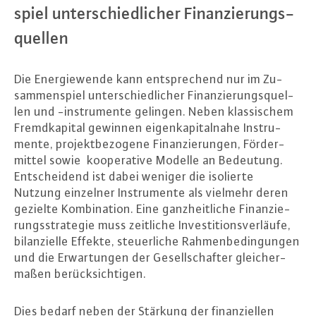
spiel un­ter­schied­li­cher Fi­nan­zie­rungs­
quel­len
Die En­er­gie­wen­de kann ent­spre­chend nur im Zu­
sam­men­spiel un­ter­schied­li­cher Fi­nan­zie­rungs­quel­
len und -in­stru­men­te gelingen. Neben klas­si­schem
Fremd­ka­pi­tal gewinnen ei­gen­ka­pi­tal­na­he In­stru­
men­te, pro­jekt­be­zo­ge­ne Fi­nan­zie­run­gen, För­der­
mit­tel sowie ko­ope­ra­ti­ve Modelle an Bedeutung.
Ent­schei­dend ist dabei weniger die isolierte
Nutzung einzelner In­stru­men­te als vielmehr deren
gezielte Kom­bi­na­ti­on. Eine ganz­heit­li­che Fi­nan­zie­
rungs­stra­te­gie muss zeitliche In­ves­ti­ti­ons­ver­läu­fe,
bi­lan­zi­el­le Effekte, steu­er­li­che Rah­men­be­din­gun­gen
und die Er­war­tun­gen der Ge­sell­schaf­ter glei­cher­
ma­ßen be­rück­sich­ti­gen.
Dies bedarf neben der Stärkung der fi­nan­zi­el­len