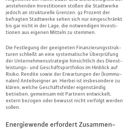
an­ste­hen­den In­ves­ti­tio­nen stoßen die Stadt­wer­ke
jedoch an struk­tu­rel­le Grenzen. 92 Prozent der
befragten Stadt­wer­ke sehen sich nur ein­ge­schränkt
bis gar nicht in der Lage, die not­wen­di­gen In­ves­ti­
tio­nen aus eigenen Mitteln zu stemmen.
Die Fest­le­gung der ge­eig­ne­ten Fi­nan­zie­rungs­struk­
tu­ren schließt an eine sys­te­ma­ti­sche Über­prü­fung
der Un­ter­neh­mens­stra­te­gie hin­sicht­lich des Dienst­
leis­tungs- und Ge­schäfts­port­fo­li­os im Hinblick auf
Risiko, Rendite sowie der Er­war­tun­gen der (kom­mu­
na­len) An­teils­eig­ner an. Hierbei ist ins­be­son­de­re zu
klären, welche Ge­schäfts­fel­der ei­gen­stän­dig
betrieben, gemeinsam mit Partnern ent­wi­ckelt,
extern bezogen oder bewusst nicht verfolgt werden
sollen.
En­er­gie­wen­de erfordert Zu­sam­men­