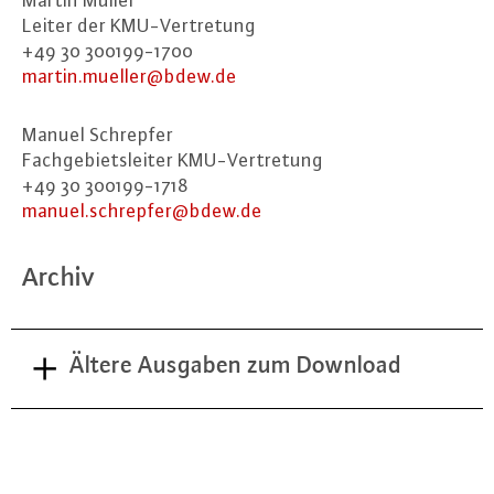
Martin Müller
Leiter der KMU-Ver­tre­tung
+49 30 300199-1700
martin.​mueller@​bdew.​de
Manuel Schrepfer
Fach­ge­biets­lei­ter KMU-Ver­tre­tung
+49 30 300199-1718
manuel.​schrepfer@​bdew.​de
Archiv
Ältere Ausgaben zum Download