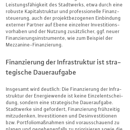
Leis­tungs­fä­hig­keit des Stadt­werks, etwa durch eine
robuste Ka­pi­tal­struk­tur und pro­fes­sio­nel­le Fi­nanz­
steue­rung, auch der pro­jekt­be­zo­ge­nen Ein­bin­dung
externer Partner auf Ebene einzelner In­ves­ti­ti­ons­
vor­ha­ben und der Nutzung zu­sätz­li­cher, ggf. neuer
Fi­nan­zie­rungs­in­stru­men­te, wie zum Beispiel der
Mez­za­ni­ne-Fi­nan­zie­rung.
Fi­nan­zie­rung der In­fra­struk­tur ist stra­
te­gi­sche Dau­er­auf­ga­be
Insgesamt wird deutlich: Die Fi­nan­zie­rung der In­fra­
struk­tur der En­er­gie­wen­de ist keine Ein­zel­ent­schei­
dung, sondern eine stra­te­gi­sche Dau­er­auf­ga­be.
Stadt­wer­ke sind gefordert, Fi­nan­zie­rung früh­zei­tig
mit­zu­den­ken, In­ves­ti­tio­nen und Des­in­ves­ti­tio­nen
bzw. Port­fo­lio­maß­nah­men sind vor­aus­schau­end zu
planen und ge­ge­be­nen­falls zu prio­ri­sie­ren sowie die