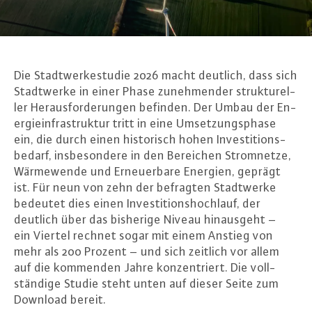
Die Stadt­wer­ke­stu­die 2026 macht deutlich, dass sich
Stadt­wer­ke in einer Phase zu­neh­men­der struk­tu­rel­
ler Her­aus­for­de­run­gen befinden. Der Umbau der En­
er­gie­in­fra­struk­tur tritt in eine Um­set­zungs­pha­se
ein, die durch einen his­to­risch hohen In­ves­ti­ti­ons­
be­darf, ins­be­son­de­re in den Bereichen Strom­net­ze,
Wär­me­wen­de und Er­neu­er­ba­re Energien, geprägt
ist. Für neun von zehn der befragten Stadt­wer­ke
bedeutet dies einen In­ves­ti­ti­ons­hoch­lauf, der
deutlich über das bisherige Niveau hin­aus­geht –
ein Viertel rechnet sogar mit einem Anstieg von
mehr als 200 Prozent – und sich zeitlich vor allem
auf die kommenden Jahre kon­zen­triert. Die voll­
stän­di­ge Studie steht unten auf dieser Seite zum
Download bereit.