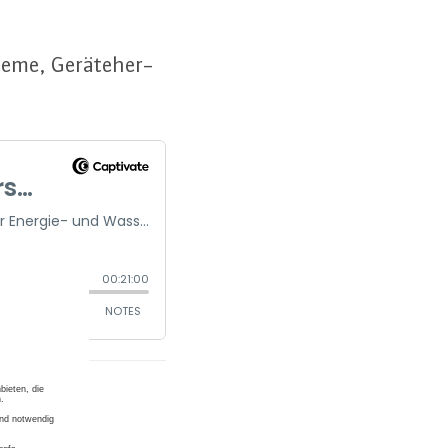
teme, Ge­rä­te­her­
n Be­