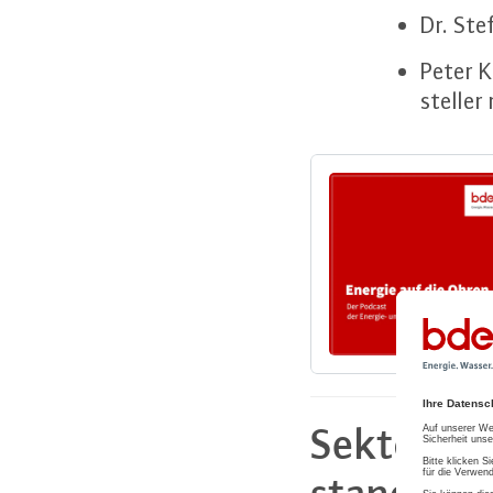
Dr. Ste
Peter K
stel­le
Sek­tor­kop