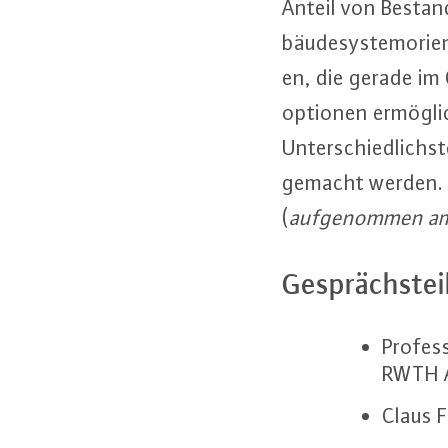
Anteil von Bestand
bäu­de­sys­tem­ori­e
en, die gerade im Ge
op­tio­nen er­mög­
Un­ter­schied­lichs­
gemacht werden. Da 
(
auf­ge­nom­men a
Ge­sprächs­tei
Profess
RWTH 
Claus F