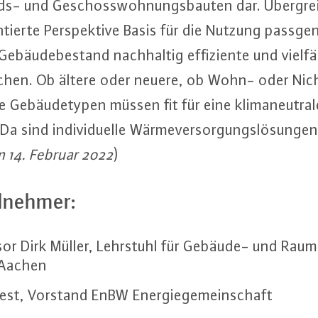
s- und Ge­schoss­woh­nungs­bau­ten dar. Über­grei
n­tier­te Per­spek­ti­ve Basis für die Nutzung pass­ge­
­bäu­de­be­stand nach­hal­tig ef­fi­zi­en­te und viel­fäl
li­chen. Ob ältere oder neuere, ob Wohn- oder Nich
te Ge­bäu­de­ty­pen müssen fit für eine kli­ma­neu­tra
sind in­di­vi­du­el­le Wär­me­ver­sor­gungs­lö­sun­ge
m 14. Februar 2022
)
l­neh­mer:
or Dirk Müller, Lehrstuhl für Gebäude- und Raum­kl
Aachen
est, Vorstand EnBW En­er­gie­ge­mein­schaft