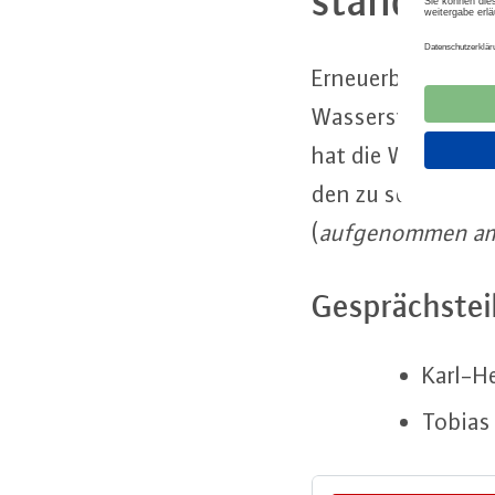
stands­ge­
Er­neu­er­ba­re Wär
Was­ser­stoff im B
hat die Woh­nungs­
den zu senken?
(
auf­ge­nom­men a
Ge­sprächs­tei
Karl-He
Tobias 