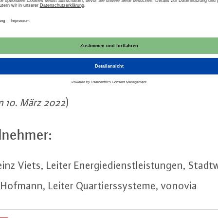
bäu­den
me aus einer klugen In­te­gra­ti­on des Zu­sam­men­s
e­stands­ge­bäu­de. Was hat das für Aus­wir­kun­ge
wirt­schaft ein Interesse daran, die Emis­sio­nen
m 10. März 2022
)
l­neh­mer:
inz Viets, Leiter En­er­gie­dienst­leis­tun­gen, Stad
Hofmann, Leiter Quar­tiers­sys­te­me, vonovia