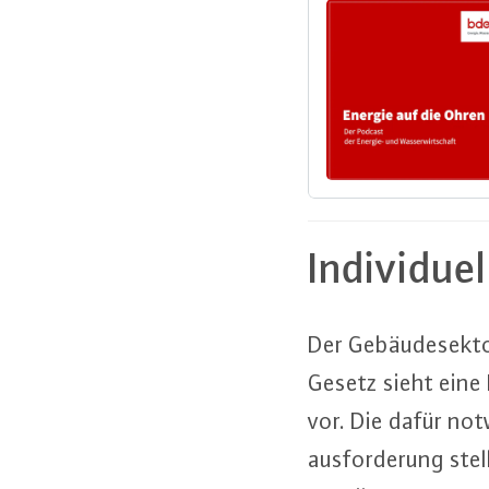
In­di­vi­d
Der Ge­bäu­de­sek­t
Gesetz sieht eine 
vor. Die dafür not
aus­for­de­rung st