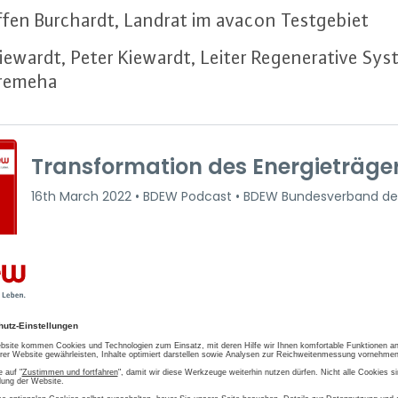
ffen Burchardt, Landrat im avacon Test­ge­biet
iewardt, Peter Kiewardt, Leiter Re­ge­ne­ra­ti­ve Sys
r remeha
p­lung und Fle­xi­bi­li­tä­ten i