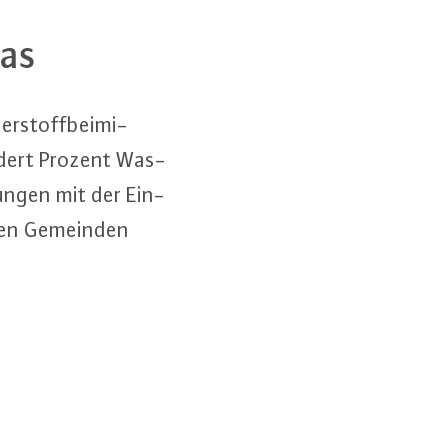
Gas
­stoff­bei­mi­
ndert Prozent Was­
un­gen mit der Ein­
eren Gemeinden