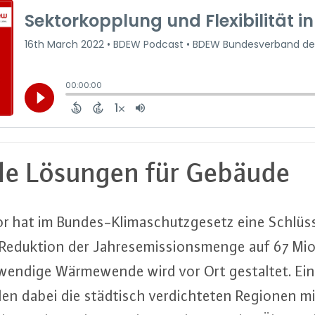
u­el­le Lösungen für Gebäude
or hat im Bun­des-Kli­ma­schutz­ge­setz eine Schlüs­se
Reduktion der Jah­res­e­mis­si­ons­men­ge auf 67 Mi
­wen­di­ge Wär­me­wen­de wird vor Ort gestaltet. 
ellen dabei die städtisch ver­dich­te­ten Regionen 