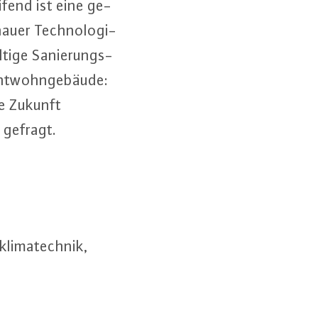
­fend ist eine ge­
nau­er Tech­no­lo­gi­
­ti­ge Sa­nie­rungs­
t­w­ohn­ge­bäu­de:
­le Zukunft
n gefragt.
i­ma­tech­nik,