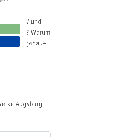
piels von PV und
n auf Mieter? Warum
 von Wohn­ge­bäu­
t­wer­ke Augsburg