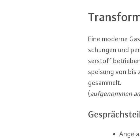
Trans­for­m
Eine moderne Gas­
schun­gen und per
ser­stoff betriebe
spei­sung von bis
gesammelt.
(
auf­ge­nom­men a
Ge­sprächs­tei
Angela 