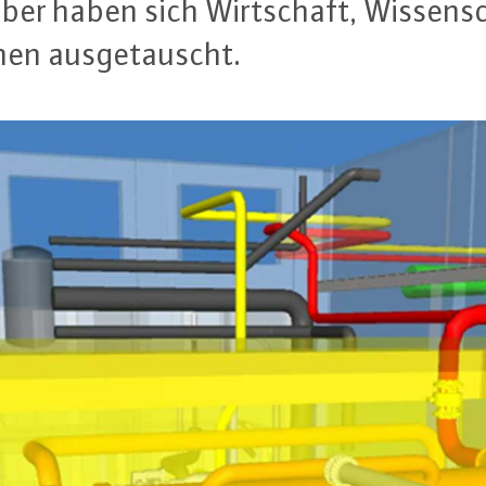
er haben sich Wirt­schaft, Wis­sen­sc
hen aus­ge­tauscht.