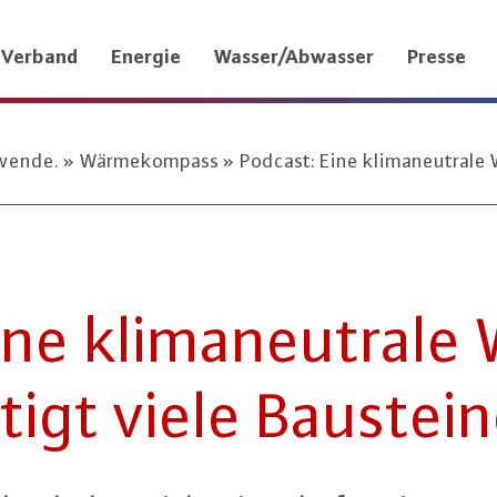
Verband
Energie
Wasser/Abwasser
Presse
ewende.
Wärmekompass
Podcast: Eine klimaneutrale 
ne kli­ma­neu­tra­le
igt viele Baustei