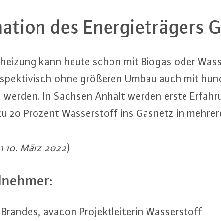
a­ti­on des En­er­gie­trä­gers 
hei­zung kann heute schon mit Biogas oder Was­ser
­spek­ti­visch ohne größeren Umbau auch mit hu
n werden. In Sachsen Anhalt werden erste Er­fah­r
 zu 20 Prozent Was­ser­stoff ins Gasnetz in mehr
m 10. März 2022
)
l­neh­mer:
Brandes, avacon Pro­jekt­lei­te­rin Was­ser­stoff