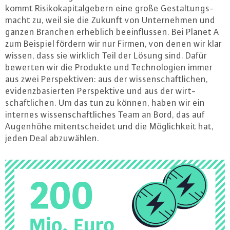
kommt Ri­si­ko­ka­pi­tal­ge­bern eine große Ge­stal­tungs­
macht zu, weil sie die Zukunft von Un­ter­neh­men und
ganzen Branchen erheblich be­ein­flus­sen. Bei Planet A
zum Beispiel fördern wir nur Firmen, von denen wir klar
wissen, dass sie wirklich Teil der Lösung sind. Dafür
bewerten wir die Produkte und Tech­no­lo­gi­en immer
aus zwei Per­spek­ti­ven: aus der wis­sen­schaft­li­chen,
evi­denz­ba­sier­ten Per­spek­ti­ve und aus der wirt­
schaft­li­chen. Um das tun zu können, haben wir ein
internes wis­sen­schaft­li­ches Team an Bord, das auf
Augenhöhe mit­ent­schei­det und die Mög­lich­keit hat,
jeden Deal ab­zu­wäh­len.