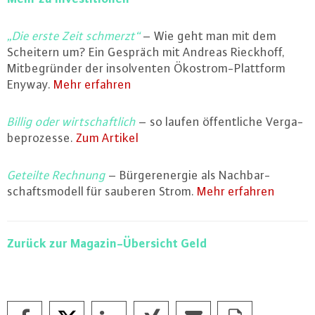
„Die erste Zeit schmerzt“
– Wie geht man mit dem
Scheitern um? Ein Gespräch mit Andreas Rieckhoff,
Mit­be­grün­der der in­sol­ven­ten Öko­strom-Platt­form
Enyway.
Mehr erfahren
Billig oder wirt­schaft­lich
– so laufen öf­fent­li­che Ver­ga­
be­pro­zes­se.
Zum Artikel
Geteilte Rechnung
– Bür­ge­r­ener­gie als Nach­bar­
schafts­mo­dell für sauberen Strom.
Mehr erfahren
Zurück zur Ma­ga­zin-Über­sicht Geld