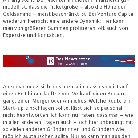
mo­dell ist, dass die Ti­cket­grö­ße – also die Höhe der
Geldsumme – meist be­schränkt ist. Bei Venture Capital
wiederum herrscht eine andere Dynamik: Hier kann
man von größeren Summen pro­fi­tie­ren, oft auch von
Expertise und Kontakten.
Aber man muss sich im Klaren sein, dass es meist auf
einen Exit hin­aus­läuft: einen Verkauf, einen Bör­sen­
gang, einen Merger oder Ähnliches. Welche Route ein
Start-up ein­schla­gen sollte, lässt sich so pauschal
nicht be­ant­wor­ten. Ich kann nur raten, dass man – wie
in allen anderen Fragen auch – sich hier unbedingt mit
so vielen anderen Grün­de­rin­nen und Gründern wie
möglich aus­tau­schen sollte. Nur so kann man aus den