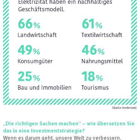
„Die richtigen Sachen machen“ – wie über­set­zen Sie
das in eine In­vest­ment­stra­te­gie?
Wenn es darum geht, unsere Welt zu ver­bes­sern,