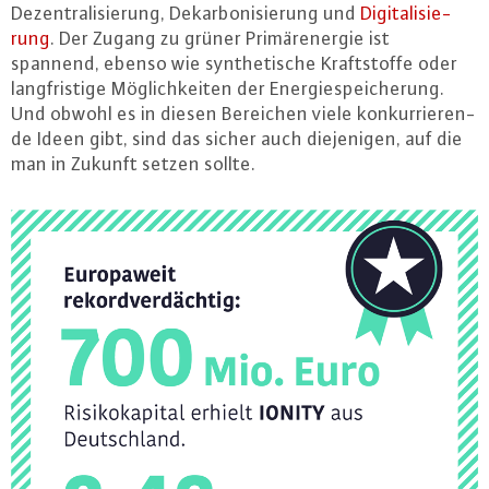
De­zen­tra­li­sie­rung, Dekar­bo­ni­sie­rung und
Di­gi­ta­li­sie­
rung
. Der Zugang zu grüner Pri­mär­ener­gie ist
spannend, ebenso wie syn­the­ti­sche Kraft­stof­fe oder
lang­fris­ti­ge Mög­lich­kei­ten der En­er­gie­spei­che­rung.
Und obwohl es in diesen Bereichen viele kon­kur­rie­ren­
de Ideen gibt, sind das sicher auch die­je­ni­gen, auf die
man in Zukunft setzen sollte.