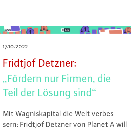
17.10.2022
Fridtjof Detzner:
„Fördern nur Firmen, die
Teil der Lösung sind“
Mit Wag­nis­ka­pi­tal die Welt ver­bes­
sern: Fridtjof Detzner von Planet A will