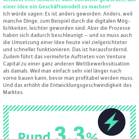
einer Idee ein Ge­schäfts­mo­dell zu machen?
Ich würde sagen: Es ist anders geworden. Anders, weil
manche Dinge, zum Beispiel durch die digitalen Mög­
lich­kei­ten, leichter geworden sind. Aber die Prozesse
haben sich dadurch be­schleu­nigt – und so muss auch
die Umsetzung einer Idee heute viel ziel­ge­rich­te­ter
und schneller funk­tio­nie­ren. Das ist her­aus­for­dernd.
Zudem führt das vermehrte Auftreten von Venture
Capital zu einer ganz anderen Wett­be­werbs­si­tua­ti­on
als damals. Weil man einfach sehr viel länger nach
vorne bauen kann, bevor man pro­fi­ta­bel werden muss.
Und das erhöht die Ent­wick­lungs­ge­schwin­dig­keit des
Marktes.