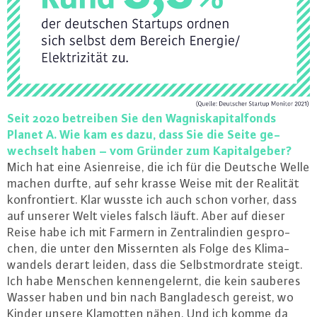
Seit 2020 betreiben Sie den Wag­nis­ka­pi­tal­fonds
Planet A. Wie kam es dazu, dass Sie die Seite ge­
wech­selt haben – vom Gründer zum Ka­pi­tal­ge­ber?
Mich hat eine Asi­en­rei­se, die ich für die Deutsche Welle
machen durfte, auf sehr krasse Weise mit der Realität
kon­fron­tiert. Klar wusste ich auch schon vorher, dass
auf unserer Welt vieles falsch läuft. Aber auf dieser
Reise habe ich mit Farmern in Zen­tra­lin­di­en ge­spro­
chen, die unter den Miss­ern­ten als Folge des Kli­ma­
wan­dels derart leiden, dass die Selbst­mord­ra­te steigt.
Ich habe Menschen ken­nen­ge­lernt, die kein sauberes
Wasser haben und bin nach Ban­gla­desch gereist, wo
Kinder unsere Klamotten nähen. Und ich komme da