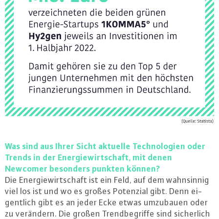
Was sind aus Ihrer Sicht aktuelle Tech­no­lo­gi­en oder
Trends in der En­er­gie­wirt­schaft, mit denen
Newcomer besonders punkten können?
Die En­er­gie­wirt­schaft ist ein Feld, auf dem wahn­sin­nig
viel los ist und wo es großes Potenzial gibt. Denn ei­
gent­lich gibt es an jeder Ecke etwas umzubauen oder
zu verändern. Die großen Trend­be­grif­fe sind si­cher­lich