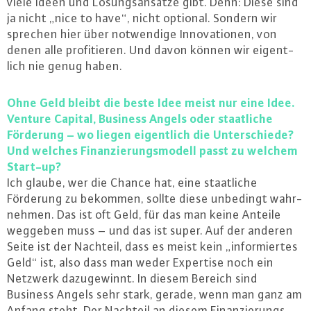
viele Ideen und Lö­sungs­an­sät­ze gibt. Denn: Diese sind
ja nicht „nice to have“, nicht optional. Sondern wir
sprechen hier über not­wen­di­ge In­no­va­tio­nen, von
denen alle pro­fi­tie­ren. Und davon können wir ei­gent­
lich nie genug haben.
Ohne Geld bleibt die beste Idee meist nur eine Idee.
Venture Capital, Business Angels oder staat­li­che
Förderung – wo liegen ei­gent­lich die Un­ter­schie­de?
Und welches Fi­nan­zie­rungs­mo­dell passt zu welchem
Start-up?
Ich glaube, wer die Chance hat, eine staat­li­che
Förderung zu bekommen, sollte diese unbedingt wahr­
neh­men. Das ist oft Geld, für das man keine Anteile
weggeben muss – und das ist super. Auf der anderen
Seite ist der Nachteil, dass es meist kein „in­for­mier­tes
Geld“ ist, also dass man weder Expertise noch ein
Netzwerk da­zu­ge­winnt. In diesem Bereich sind
Business Angels sehr stark, gerade, wenn man ganz am
Anfang steht. Der Nachteil an diesem Fi­nan­zie­rungs­