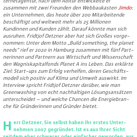
ter­net­agen­tur, nach dem Abitur ent­wi­ckel­te er
zusammen mit zwei Freunden den Web­bau­kas­ten
Jimdo
:
ein Un­ter­neh­men, das heute über 200 Mit­ar­bei­ten­de
be­schäf­tigt und weltweit mehr als 25 Millionen
Kundinnen und Kunden zählt. Darauf könnte man sich
ausruhen. Fridtjof Detzner aber hat sich Großes vor­ge­
nom­men: Unter dem Motto „Build something, the planet
needs“ rief er 2020 in Hamburg zusammen mit fünf Part­
ne­rin­nen und Partnern aus Wirt­schaft und Wis­sen­schaft
den Wag­nis­ka­pi­tal­fonds Planet A ins Leben. Das erklärte
Ziel: Start-ups zum Erfolg verhelfen, deren Ge­schäfts­
mo­dell sich positiv auf Klima und Umwelt auswirkt. Im
Interview spricht Fridtjof Detzner darüber, wie man
Green­wa­shing von echt nach­hal­ti­gen Lö­sungs­an­sät­zen
un­ter­schei­det – und welche Chancen die En­er­gie­bran­
che für Grün­de­rin­nen und Gründer bietet.
H
err Detzner, Sie selbst haben Ihr erstes Un­ter­
neh­men 2007 gegründet. Ist es aus Ihrer Sicht
seitdem eher schwerer oder einfacher geworden, aus