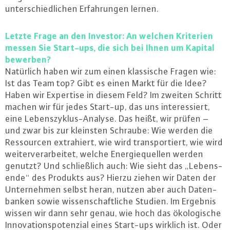
un­ter­schied­li­chen Er­fah­run­gen lernen.
Letzte Frage an den Investor: An welchen Kriterien
messen Sie Start-ups, die sich bei Ihnen um Kapital
bewerben?
Natürlich haben wir zum einen klas­si­sche Fragen wie:
Ist das Team top? Gibt es einen Markt für die Idee?
Haben wir Expertise in diesem Feld? Im zweiten Schritt
machen wir für jedes Start-up, das uns in­ter­es­siert,
eine Le­bens­zy­klus-Ana­ly­se. Das heißt, wir prüfen –
und zwar bis zur kleinsten Schraube: Wie werden die
Res­sour­cen ex­tra­hiert, wie wird trans­por­tiert, wie wird
wei­ter­ver­ar­bei­tet, welche En­er­gie­quel­len werden
genutzt? Und schließ­lich auch: Wie sieht das „Le­bens­
en­de“ des Produkts aus? Hierzu ziehen wir Daten der
Un­ter­neh­men selbst heran, nutzen aber auch Da­ten­
ban­ken sowie wis­sen­schaft­li­che Studien. Im Ergebnis
wissen wir dann sehr genau, wie hoch das öko­lo­gi­sche
In­no­va­ti­ons­po­ten­zi­al eines Start-ups wirklich ist. Oder