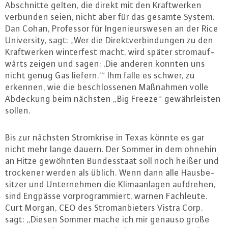
Ab­schnit­te gelten, die direkt mit den Kraft­wer­ken
verbunden seien, nicht aber für das gesamte System.
Dan Cohan, Professor für In­ge­nieurs­we­sen an der Rice
Uni­ver­si­ty, sagt: „Wer die Di­rekt­ver­bin­dun­gen zu den
Kraft­wer­ken win­ter­fest macht, wird später strom­auf­
wärts zeigen und sagen: ‚Die anderen konnten uns
nicht genug Gas liefern.‘“ Ihm falle es schwer, zu
erkennen, wie die be­schlos­se­nen Maßnahmen volle
Abdeckung beim nächsten „Big Freeze“ ge­währ­leis­ten
sollen.
Bis zur nächsten Strom­kri­se in Texas könnte es gar
nicht mehr lange dauern. Der Sommer in dem ohnehin
an Hitze gewöhnten Bun­des­staat soll noch heißer und
trockener werden als üblich. Wenn dann alle Haus­be­
sit­zer und Un­ter­neh­men die Kli­ma­an­la­gen aufdrehen,
sind Engpässe vor­pro­gram­miert, warnen Fachleute.
Curt Morgan, CEO des Strom­an­bie­ters Vistra Corp.
sagt: „Diesen Sommer mache ich mir genauso große