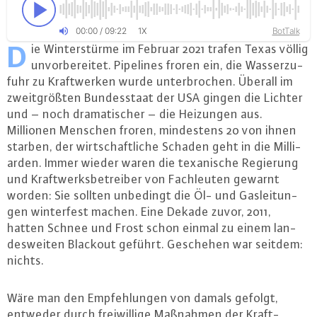
00
:
00
/
09
:
22
BotTalk
1X
D
ie Win­ter­stür­me im Februar 2021 trafen Texas völlig
un­vor­be­rei­tet. Pipelines froren ein, die Was­ser­zu­
fuhr zu Kraft­wer­ken wurde un­ter­bro­chen. Überall im
zweit­größ­ten Bun­des­staat der USA gingen die Lichter
und – noch dra­ma­ti­scher – die Heizungen aus.
Millionen Menschen froren, min­des­tens 20 von ihnen
starben, der wirt­schaft­li­che Schaden geht in die Mil­li­
ar­den. Immer wieder waren die te­xa­ni­sche Regierung
und Kraft­werks­be­trei­ber von Fach­leu­ten gewarnt
worden: Sie sollten unbedingt die Öl- und Gas­lei­tun­
gen win­ter­fest machen. Eine Dekade zuvor, 2011,
hatten Schnee und Frost schon einmal zu einem lan­
des­wei­ten Blackout geführt. Geschehen war seitdem:
nichts.
Wäre man den Emp­feh­lun­gen von damals gefolgt,
entweder durch frei­wil­li­ge Maßnahmen der Kraft­