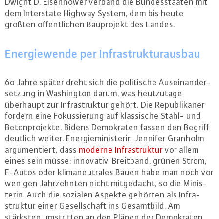
Dwight D. Ei­senhow­er verband die Bun­des­staa­ten mit
dem In­ter­sta­te Highway System, dem bis heute
größten öf­fent­li­chen Bau­pro­jekt des Landes.
En­er­gie­wen­de per In­fra­struk­tur­aus­bau
60 Jahre später dreht sich die po­li­ti­sche Aus­ein­an­der­
set­zung in Wa­shing­ton darum, was heut­zu­ta­ge
überhaupt zur In­fra­struk­tur gehört. Die Re­pu­bli­ka­ner
fordern eine Fo­kus­sie­rung auf klas­si­sche Stahl- und
Be­ton­pro­jek­te. Bidens De­mo­kra­ten fassen den Begriff
deutlich weiter. En­er­gie­mi­nis­te­rin Jennifer Granholm
ar­gu­men­tiert, dass
moderne In­fra­struk­tur
vor allem
eines sein müsse: innovativ. Breitband, grünen Strom,
E-Autos oder kli­ma­neu­tra­les Bauen habe man noch vor
wenigen Jahr­zehn­ten nicht mit­ge­dacht, so die Mi­nis­
te­rin. Auch die sozialen Aspekte gehörten als In­fra­
struk­tur einer Ge­sell­schaft ins Ge­samt­bild. Am
stärksten um­strit­ten an den Plänen der De­mo­kra­ten