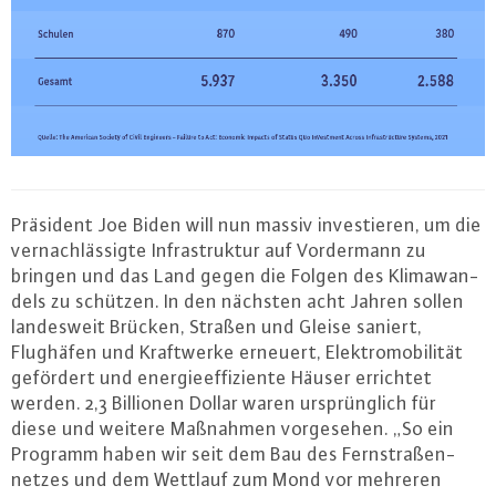
Präsident Joe Biden will nun massiv in­ves­tie­ren, um die
ver­nach­läs­sig­te In­fra­struk­tur auf Vor­der­mann zu
bringen und das Land gegen die Folgen des Kli­ma­wan­
dels zu schützen. In den nächsten acht Jahren sollen
lan­des­weit Brücken, Straßen und Gleise saniert,
Flughäfen und Kraft­wer­ke erneuert, Elek­tro­mo­bi­li­tät
gefördert und en­er­gie­ef­fi­zi­en­te Häuser errichtet
werden. 2,3 Billionen Dollar waren ur­sprüng­lich für
diese und weitere Maßnahmen vor­ge­se­hen. „So ein
Programm haben wir seit dem Bau des Fern­stra­ßen­
net­zes und dem Wettlauf zum Mond vor mehreren