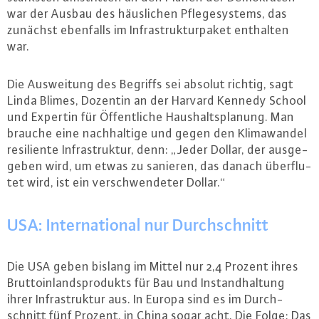
war der Ausbau des häus­li­chen Pfle­ge­sys­tems, das
zunächst ebenfalls im In­fra­struk­tur­pa­ket enthalten
war.
Die Aus­wei­tung des Begriffs sei absolut richtig, sagt
Linda Blimes, Dozentin an der Harvard Kennedy School
und Expertin für Öf­fent­li­che Haus­halts­pla­nung. Man
brauche eine nach­hal­ti­ge und gegen den Kli­ma­wan­del
resi­li­en­te In­fra­struk­tur, denn: „Jeder Dollar, der aus­ge­
ge­ben wird, um etwas zu sanieren, das danach über­flu­
tet wird, ist ein ver­schwen­de­ter Dollar.“
USA: In­ter­na­tio­nal nur Durch­schnitt
Die USA geben bislang im Mittel nur 2,4 Prozent ihres
Brut­to­in­lands­pro­dukts für Bau und In­stand­hal­tung
ihrer In­fra­struk­tur aus. In Europa sind es im Durch­
schnitt fünf Prozent, in China sogar acht. Die Folge: Das