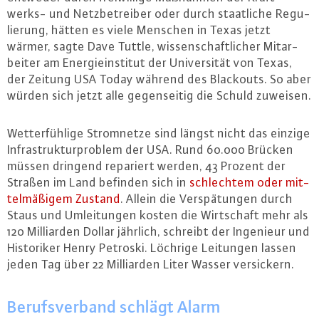
werks- und Netz­be­trei­ber oder durch staat­li­che Re­gu­
lie­rung, hätten es viele Menschen in Texas jetzt
wärmer, sagte Dave Tuttle, wis­sen­schaft­li­cher Mit­ar­
bei­ter am En­er­gie­in­sti­tut der Uni­ver­si­tät von Texas,
der Zeitung USA Today während des Blackouts. So aber
würden sich jetzt alle ge­gen­sei­tig die Schuld zuweisen.
Wet­ter­füh­li­ge Strom­net­ze sind längst nicht das einzige
In­fra­struk­tur­pro­blem der USA. Rund 60.000 Brücken
müssen dringend repariert werden, 43 Prozent der
Straßen im Land befinden sich in
schlech­tem oder mit­
tel­mä­ßi­gem Zustand
. Allein die Ver­spä­tun­gen durch
Staus und Um­lei­tun­gen kosten die Wirt­schaft mehr als
120 Mil­li­ar­den Dollar jährlich, schreibt der Ingenieur und
His­to­ri­ker Henry Petroski. Löchrige Leitungen lassen
jeden Tag über 22 Mil­li­ar­den Liter Wasser ver­si­ckern.
Be­rufs­ver­band schlägt Alarm