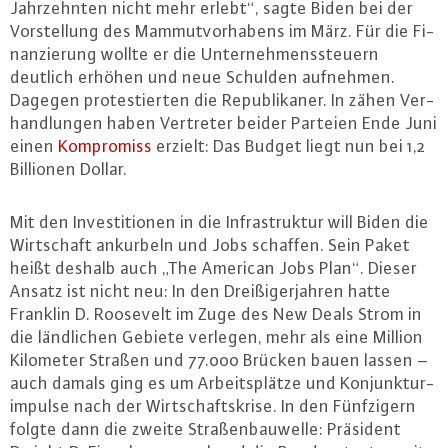
Jahr­zehn­ten nicht mehr erlebt“, sagte Biden bei der
Vor­stel­lung des Mam­mut­vor­ha­bens im März. Für die Fi­
nan­zie­rung wollte er die Un­ter­neh­mens­steu­ern
deutlich erhöhen und neue Schulden aufnehmen.
Dagegen pro­tes­tier­ten die Re­pu­bli­ka­ner. In zähen Ver­
hand­lun­gen haben Vertreter beider Parteien Ende Juni
einen
Kom­pro­miss
erzielt: Das Budget liegt nun bei 1,2
Billionen Dollar.
Mit den In­ves­ti­tio­nen in die In­fra­struk­tur will Biden die
Wirt­schaft ankurbeln und Jobs schaffen. Sein Paket
heißt deshalb auch „The American Jobs Plan“. Dieser
Ansatz ist nicht neu: In den Drei­ßi­ger­jah­ren hatte
Franklin D. Roosevelt im Zuge des New Deals Strom in
die länd­li­chen Gebiete verlegen, mehr als eine Million
Kilometer Straßen und 77.000 Brücken bauen lassen –
auch damals ging es um Ar­beits­plät­ze und Kon­junk­tur­
im­pul­se nach der Wirt­schafts­kri­se. In den Fünf­zi­gern
folgte dann die zweite Stra­ßen­bau­wel­le: Präsident