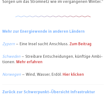
Sorgen um das Stromnetz wie im ver­gan­ge­nen Winter.“
Mehr zur En­er­gie­wen­de in anderen Ländern
Zypern
– Eine Insel sucht Anschluss.
Zum Beitrag
Schweden
– Streibare Ent­schei­dun­gen, künftige Am­bi­
tio­nen.
Mehr erfahren
Norwegen
– Wind, Wasser, Erdöl.
Hier klicken
Zurück zur Schwer­punkt-Über­sicht In­fra­struk­tur