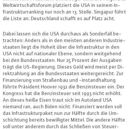
Welt­wirt­schafts­fo­rum platziert die USA in seinem In­
fra­struk­tur­ran­king nur noch an 13. Stelle. Singapur führt
die Liste an; Deutsch­land schafft es auf Platz acht.
Dabei lassen sich die USA durchaus als Son­der­fall be­
trach­ten: Anders als in den meisten anderen In­dus­trie­
staa­ten liegt die Hoheit über die In­fra­struk­tur in den
USA nicht auf na­tio­na­ler Ebene, sondern weit­ge­hend
bei den Bun­des­staa­ten. Nur 25 Prozent der Ausgaben
trägt die US-Re­gie­rung. Dieses Geld wird meist per Di­
rekt­zah­lung an die Bun­des­staa­ten wei­ter­ge­reicht. Zur
Fi­nan­zie­rung von Stra­ßen­bau und -in­stand­hal­tung
führte Präsident Hoover 1932 die Ben­zin­steu­er ein. Der
Kongress hat die Ben­zin­steu­er seit 1993 nicht erhöht.
An dieses heiße Eisen traut sich im Autoland USA
niemand ran, auch Biden nicht. Fi­nan­ziert werden soll
das In­fra­struk­tur­pa­ket nun zur Hälfte durch die Um­
schich­tung bereits be­wil­lig­ter Mittel. Die andere Hälfte
soll unter anderem durch das Schließen von Steu­er­