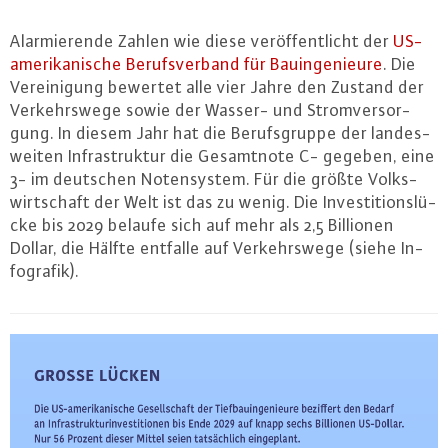
Alar­mie­ren­de Zahlen wie diese ver­öf­fent­licht der
US-
ame­ri­ka­ni­sche Be­rufs­ver­band für Bau­in­ge­nieu­re
. Die
Ver­ei­ni­gung bewertet alle vier Jahre den Zustand der
Ver­kehrs­we­ge sowie der Wasser- und Strom­ver­sor­
gung. In diesem Jahr hat die Be­rufs­grup­pe der lan­des­
wei­ten In­fra­struk­tur die Ge­samt­no­te C- gegeben, eine
3- im deutschen No­ten­sys­tem. Für die größte Volks­
wirt­schaft der Welt ist das zu wenig. Die In­ves­ti­ti­ons­lü­
cke bis 2029 belaufe sich auf mehr als 2,5 Billionen
Dollar, die Hälfte entfalle auf Ver­kehrs­we­ge (siehe In­
fo­gra­fik).