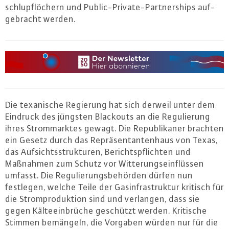
schlupf­lö­chern und Pu­blic-Pri­va­te-Part­nerships auf­
ge­bracht werden.
Die te­xa­ni­sche Regierung hat sich derweil unter dem
Eindruck des jüngsten Blackouts an die Re­gu­lie­rung
ihres Strom­mark­tes gewagt. Die Re­pu­bli­ka­ner brachten
ein Gesetz durch das Re­prä­sen­tan­ten­haus von Texas,
das Auf­sichts­struk­tu­ren, Be­richts­pflich­ten und
Maßnahmen zum Schutz vor Wit­te­rungs­ein­flüs­sen
umfasst. Die Re­gu­lie­rungs­be­hör­den dürfen nun
festlegen, welche Teile der Gas­in­fra­struk­tur kritisch für
die Strom­pro­duk­ti­on sind und verlangen, dass sie
gegen Käl­te­ein­brü­che geschützt werden. Kritische
Stimmen bemängeln, die Vorgaben würden nur für die